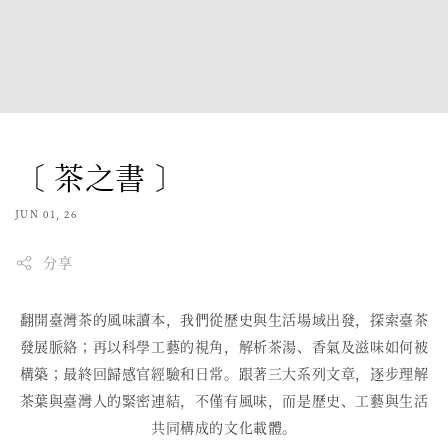
〔 茶之書 〕
JUN 01, 26
分享
翻開臺灣茶的風味讀本，我們從歷史與生活場域出發，探索臺茶
發展脈絡；再以科學工藝的視角，解析茶湯、香氣及滋味如何被
構築；最終回歸感官經驗和日常。跟著三大系列文章，逐步理解
茶葉與臺灣人的緊密連結，不僅有風味，而是歷史、工藝與生活
共同構成的文化載體。