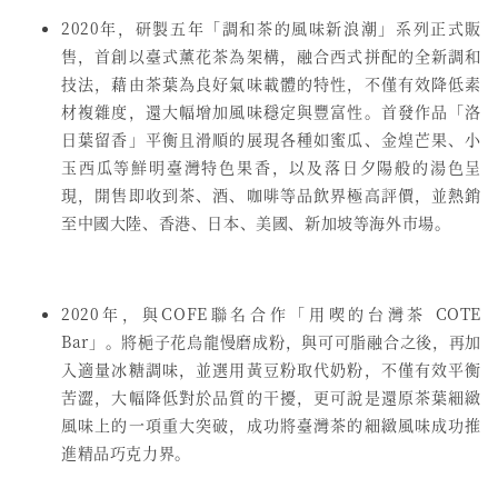
2020年，研製五年「調和茶的風味新浪潮」系列正式販
售，首創以臺式薰花茶為架構，融合西式拼配的全新調和
技法，藉由茶葉為良好氣味載體的特性，不僅有效降低素
材複雜度，還大幅增加風味穩定與豐富性。首發作品「洛
日葉留香」平衡且滑順的展現各種如蜜瓜、金煌芒果、小
玉西瓜等鮮明臺灣特色果香，以及落日夕陽般的湯色呈
現，開售即收到茶、酒、咖啡等品飲界極高評價，並熱銷
至中國大陸、香港、日本、美國、新加坡等海外市場。
2020年，與COFE聯名合作「用喫的台灣茶 COTE
Bar」。將梔子花烏龍慢磨成粉，與可可脂融合之後，再加
入適量冰糖調味，並選用黃豆粉取代奶粉，不僅有效平衡
苦澀，大幅降低對於品質的干擾，更可說是還原茶葉細緻
風味上的一項重大突破，成功將臺灣茶的細緻風味成功推
進精品巧克力界。