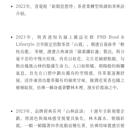
2022年，壹電視「新聞思想啓」茶產業轉型與調和茶專訪
介紹。
2023年，與香港知名線上雜誌社群 PND Food &
Lifestyle 合作限定焙製茶款「山霞」。精選自栽春季「軟
枝烏龍」 茶樹，謹遵古典凍頂「綠葉鑲紅邊」製法，與分
毫不差的中慢火焙琢，再佐以桂花、文旦花細磨點綴，勾
勒出鳳凰山林的飽滿生命力。入口如柑橘、朝陽般的絢爛
氣息，首先在口腔中劃出獨有的空間感，待茶葉逐漸舒
展，浸淬凍頂烏龍茶獨有的綿密甘味，圓潤花果香也隨之
層層綻放，彷彿一瞬身處蒼鬱林木裡，漫步於霞海之中。
2023年，品牌經典系列「山林話語」 十週年全新視覺企
劃。將湯色與風味感受視覺具象化，林木露水、朝陽彩
霞，一幀一幀隨著四季流動而變化著，彷彿用味覺感官便