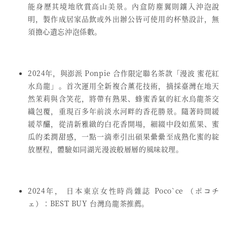
能身歷其境地欣賞高山美景。內盒防塵翼則鑲入沖泡說
明，製作成居家品飲或外出辦公皆可使用的杯墊設計，無
須擔心遺忘沖泡係數。
2024年，與澎派 Ponpie 合作限定聯名茶款「漫波 蜜花紅
水烏龍」。首次運用全新複合薰花技術，摘採臺灣在地天
然茉莉與含笑花，將帶有熟果、蜂蜜香氣的紅水烏龍茶交
織包覆，重現百多年前淡水河畔的香花勝景。隨著時間緩
緩萃釅，從清新雅緻的白花香開場，細綴中段如蕉果、蜜
瓜的柔潤甜感，一點一滴牽引出碩果纍纍至成熟化蜜的綻
放歷程，體驗如同湖光漫波般層層的風味紋理。
2024年， 日本東京女性時尚雜誌 Poco`ce （ポコチ
ェ）：BEST BUY 台灣烏龍茶推薦。