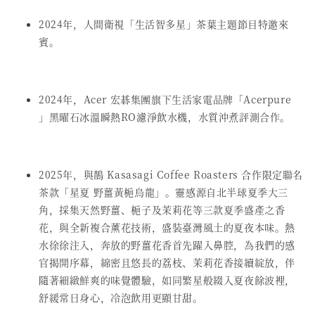
2024年，人間衛視「生活智多星」茶葉主題節目特邀來
賓。
2024年，Acer 宏碁集團旗下生活家電品牌「Acerpure
」黑曜石冰溫瞬熱RO濾淨飲水機，水質沖煮評測合作。
2025年，與鵲 Kasasagi Coffee Roasters 合作限定聯名
茶款「星夏 野薑黃梔烏龍」。靈感源自北半球夏季大三
角，採集天然野薑、梔子及茉莉花等三款夏季盛產之香
花，與全新複合薰花技術，盛裝臺灣風土的夏夜本味。熱
水徐徐注入，奔放的野薑花香首先躍入鼻腔，為我們的感
官揭開序幕，綿密且悠長的荔枝、茉莉花香接續綻放，伴
隨著細緻鮮爽的味覺體驗，如同繁星般綴入夏夜餘波裡，
舒緩常日身心，冷泡飲用更顯甘甜。