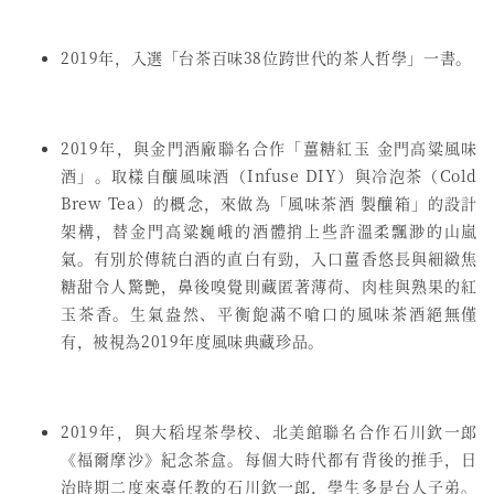
2019年，入選「台茶百味38位跨世代的茶人哲學」一書。
2019年，與金門酒廠聯名合作「薑糖紅玉 金門高粱風味
酒」。取樣自釀風味酒（Infuse DIY）與冷泡茶（Cold
Brew Tea）的概念，來做為「風味茶酒 製釀箱」的設計
架構，替金門高粱巍峨的酒體捎上些許溫柔飄渺的山嵐
氣。有別於傳統白酒的直白有勁，入口薑香悠長與細緻焦
糖甜令人驚艷，鼻後嗅覺則藏匿著薄荷、肉桂與熟果的紅
玉茶香。生氣盎然、平衡飽滿不嗆口的風味茶酒絕無僅
有，被視為2019年度風味典藏珍品。
2019年，與大稻埕茶學校、北美館聯名合作石川欽一郎
《福爾摩沙》紀念茶盒。每個大時代都有背後的推手，日
治時期二度來臺任教的石川欽一郎，學生多是台人子弟。