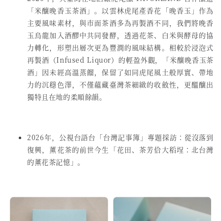
「米釀晚香玉茶酒」。以雲林虎尾產香花「晚香玉」作為
主要風味素材，與市面茶酒多為再製酒不同，我們將晚香
玉烏龍加入酒醪中共同發酵，透過花茶、白米與酵母的協
力轉化，形塑出層次更為豐潤的風味結構。相較於浸泡式
再製酒（Infused Liquor）的輕盈外觀，「米釀晚香玉茶
酒」因未經高溫蒸餾，保留了如同虎尾風土般厚實、帶地
力的沉穩色澤，不僅蘊藏臺灣茶細緻的收斂性，更醞釀出
獨特且在地的柔順餘韻。
2026年，
公視台語台
「台灣記事簿」專題採訪：
從沒落到
復興，薰花茶的前世今生「花田、茶芳佮大稻埕：北台灣
的薰花茶記憶」。