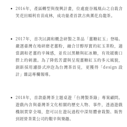
2016年，產區轉型與復興計畫，位處鹿谷鳳凰山之自栽含
笑花田順利育苗成林，成功量產首款古典薰花烏龍茶。
2017年，首次以調和概念研製之茶品「薑糖紅玉」登場。
嚴選臺灣在地研磨老薑粉，融合甘醇厚實的紅玉茶粉，適
當調和老薑的辛辣感，並佐以黑糖與紅冰糖，有效緩衝口
腔上的刺激。為了降低苦澀與呈現薑糖紅玉的多元風貌，
創新採用濾掛式沖泡為台灣茶首見，更獲得「design 設
計」雜誌專欄報導。
2018年，首款臺灣茶主題桌遊「台灣製茶錄」專案顧問。
遊戲內含與臺灣茶文化相關的歷史人物、事件，透過遊戲
機制貫穿全場，您可以在遊玩過程中深刻體會栽製、販售
到經營茶業公司的艱辛與樂趣。