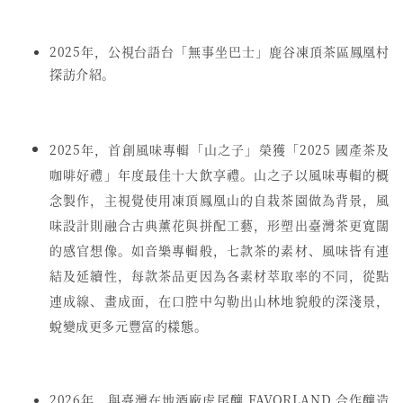
2025年，公視台語台「無事坐巴士」鹿谷凍頂茶區鳳凰村
探訪介紹。
2025年，首創風味專輯「山之子」榮獲「2025 國產茶及
咖啡好禮」年度最佳十大飲享禮。山之子以風味專輯的概
念製作，主視覺使用凍頂鳳凰山的自栽茶園做為背景，風
味設計則融合古典薰花與拼配工藝，形塑出臺灣茶更寬闊
的感官想像。如音樂專輯般，七款茶的素材、風味皆有連
結及延續性，每款茶品更因為各素材萃取率的不同，從點
連成線、畫成面，在口腔中勾勒出山林地貌般的深淺景，
蛻變成更多元豐富的樣態。
2026年，與臺灣在地酒廠虎尾釀 FAVORLAND 合作釀造