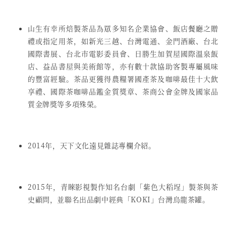
山生有幸所焙製茶品為眾多知名企業協會、飯店餐廳之贈
禮或指定用茶，如新光三越、台灣電通、金門酒廠、台北
國際書展、台北市電影委員會、日勝生加賀屋國際溫泉飯
店、益品書屋與美術館等，亦有數十款協助客製專屬風味
的豐富經驗。茶品更獲得農糧署國產茶及咖啡最佳十大飲
享禮、國際茶咖啡品鑑金質獎章、茶商公會金牌及國家品
質金牌獎等多項殊榮。
2014年，天下文化遠見雜誌專欄介紹。
2015年，青睞影視製作知名台劇「紫色大稻埕」製茶與茶
史顧問，並聯名出品劇中經典「KOKI」台灣烏龍茶罐。