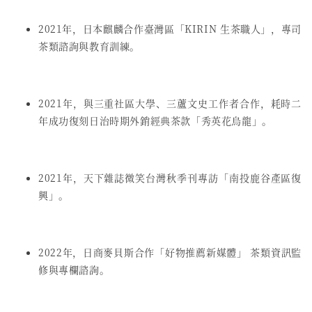
2021年，日本麒麟合作臺灣區「KIRIN 生茶職人」，專司
茶類諮詢與教育訓練。
2021年，與三重社區大學、三蘆文史工作者合作，耗時二
年成功復刻日治時期外銷經典茶款「秀英花烏龍」。
2021年，天下雜誌微笑台灣秋季刊專訪「南投鹿谷產區復
興」。
2022年，日商麥貝斯合作「好物推薦新媒體」 茶類資訊監
修與專欄諮詢。