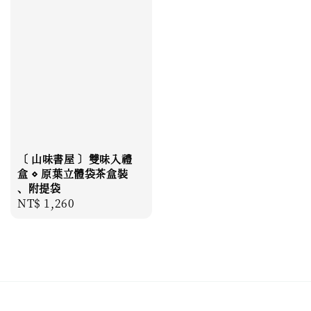
〔 山味書屋 〕雙味入禮
盒 ⋄ 原葉立體袋茶盒裝
、附提袋
Regular
NT$ 1,260
price