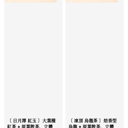
〔 日月潭 紅玉 〕大葉種
〔 凍頂 烏龍茶 〕焙香型
紅茶 ⋄ 原葉散茶、立體
烏龍 ⋄ 原葉散茶、立體