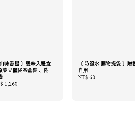
 山味書屋 〕雙味入禮盒
〔 防潑水 購物提袋 〕贈
 原葉立體袋茶盒裝 、附
自用
袋
Regular
NT$ 60
gular
$ 1,260
price
ice