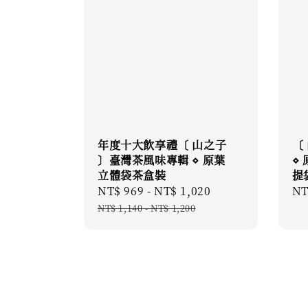
年度十大飲享禮〔 山之子
〔
〕臺灣茶風味專輯 ⋄ 原葉
⋄
立體袋茶盒裝
提
Sale
NT$ 969
-
NT$ 1,020
Regular
Re
NT
price
price
pr
NT$ 1,140
-
NT$ 1,200