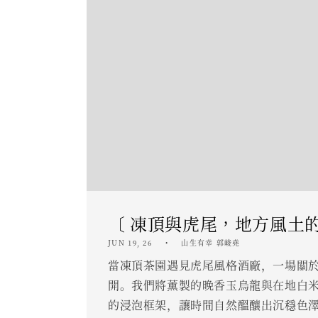
〔 凍頂與虎尾，地方風土
JUN 19, 26
山生有幸 郭峻堯
當凍頂茶園遇見虎尾風格酒廠，一場關
開。我們將薰製的晚香玉烏龍與在地白
的浸泡框架，讓時間自然醞釀出沉穩色