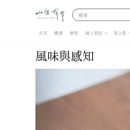
搜尋
首頁
概要
歷程
線上茶屋
茶之書
風味與感知