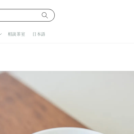
相談茶室
日本語