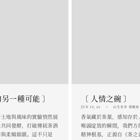
的另一種可能 〕
〔 人情之碗 〕
JUN 19, 26
山生有幸 郭峻堯
於土地與風味的實驗悄然展
香氣藏於茶葉，感知存於
米共同發酵，打破傳統茶酒
喉頭绽放的瞬間，我們方
澤與柔順餘韻。這不只是
精神根基，正源自《茶之