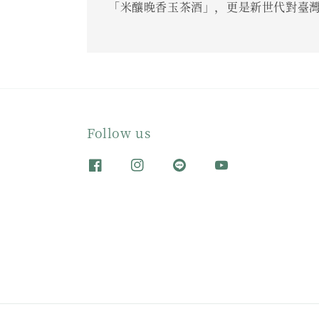
「米釀晚香玉茶酒」，更是新世代對臺
Follow us