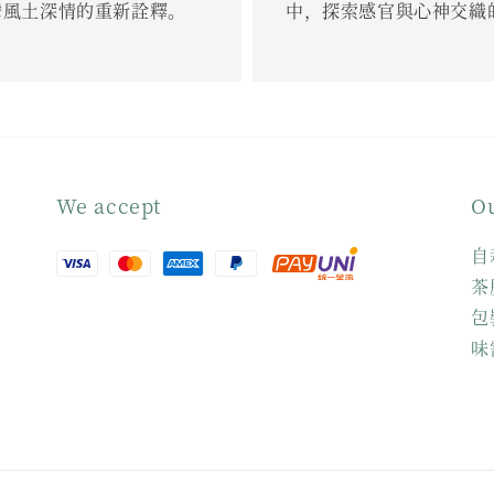
灣風土深情的重新詮釋。
中，探索感官與心神交織
We accept
O
自
茶
包
味