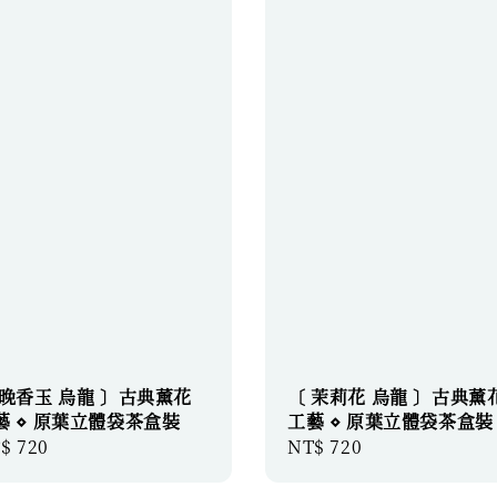
 晚香玉 烏龍 〕古典薰花
〔 茉莉花 烏龍 〕古典薰
藝 ⋄ 原葉立體袋茶盒裝
工藝 ⋄ 原葉立體袋茶盒裝
gular
$ 720
Regular
NT$ 720
ice
price