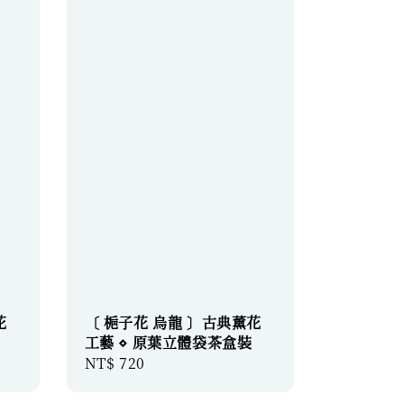
花
〔 梔子花 烏龍 〕古典薰花
工藝 ⋄ 原葉立體袋茶盒裝
Regular
NT$ 720
price