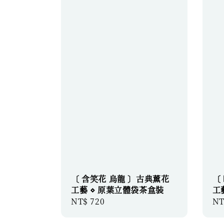
〔 含笑花 烏龍 〕古典薰花
〔
工藝 ⋄ 原葉立體袋茶盒裝
工
Regular
NT$ 720
Re
NT
price
pr