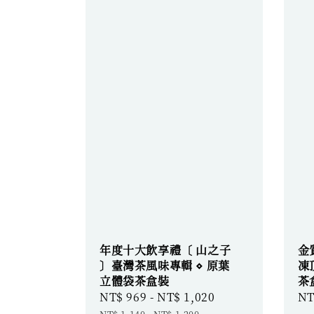
年度十大飲享禮〔 山之子
金
〕臺灣茶風味專輯 ⋄ 原葉
凍
立體袋茶盒裝
茶
Sale
NT$ 969
-
NT$ 1,020
Regular
Sa
NT
price
price
pr