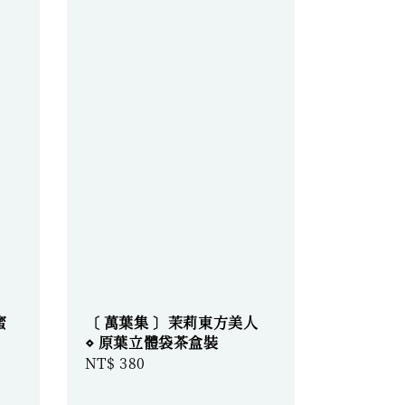
蜜
〔 萬葉集 〕茉莉東方美人
⋄ 原葉立體袋茶盒裝
Regular
NT$ 380
price