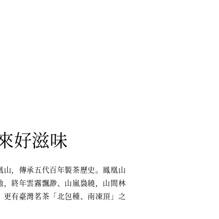
帶來好滋味
凰山，傳承五代百年製茶歷史。鳳凰山
地，終年雲霧飄渺、山嵐裊繞，山間林
，更有臺灣茗茶「北包種、南凍頂」之