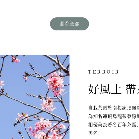
瀏覽全部
TERROIR
好風土 
自栽茶園於南投凍頂鳳
為知名凍頂烏龍茶發源
相優美為著名百年茶區
美名。