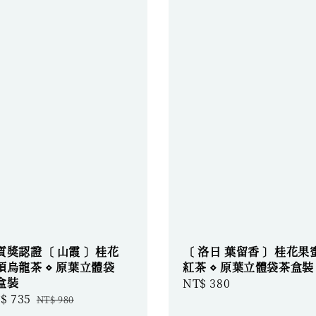
質獎認證〔 山霞 〕桂花
〔 洛日 葉留香 〕桂花果
頂烏龍茶 ⋄ 原葉立體袋
紅茶 ⋄ 原葉立體袋茶盒裝
盒裝
Regular
NT$ 380
le
$ 735
Regular
price
NT$ 980
ice
price