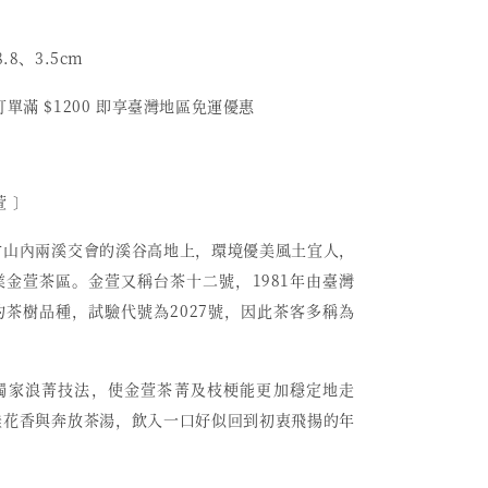
.8、3.5
cm
單滿 $1200 即享臺灣地區免運優惠
萱 〕
竹山內兩溪交會的溪谷高地上，環境優美風土宜人，
金萱茶區。金萱又稱台茶十二號，1981年由臺灣
茶樹品種，試驗代號為2027號，因此茶客多稱為
獨家浪菁技法，使金萱茶菁及枝梗能更加穩定地走
桂花香與奔放茶湯，飲入一口好似回到初衷飛揚的年