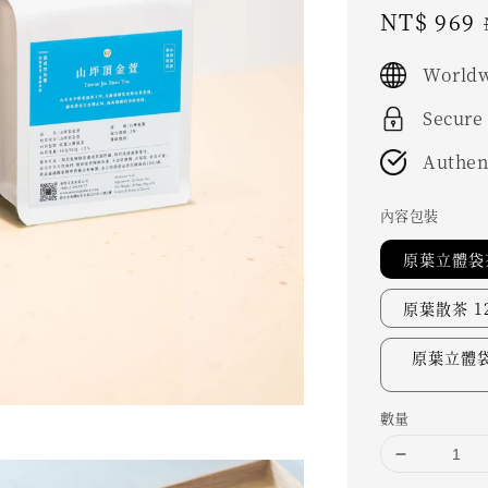
Sale
NT$ 969
price
Worldw
Secure
Authen
內容包裝
原葉立體袋茶
原葉散茶 12
原葉立體袋
數量