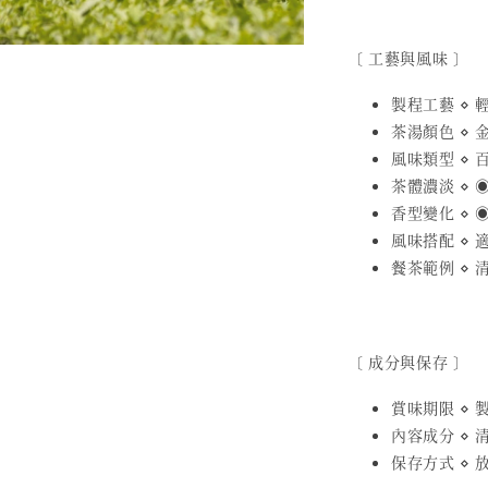
〔 工藝與風味 〕
製程工藝 ⋄
茶湯顏色 ⋄ 
風味類型 ⋄ 
茶體濃淡 ⋄ ◉
香型變化 ⋄ ◉
風味搭配 ⋄
餐茶範例 ⋄
〔 成分與保存 〕
賞味期限 ⋄ 製
內容成分 ⋄ 
保存方式 ⋄