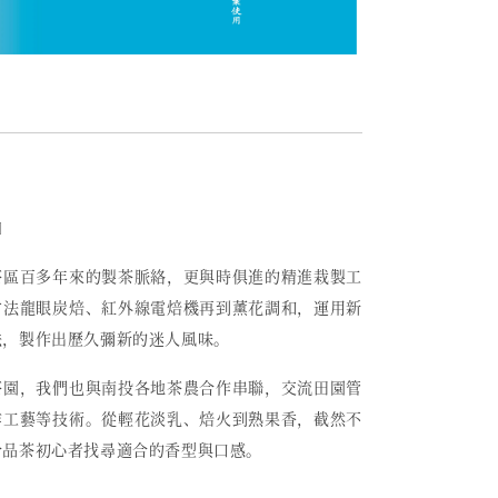
〕
茶區百多年來的製茶脈絡，更與時俱進的精進栽製工
古法龍眼炭焙、紅外線電焙機再到薰花調和，運用新
法，製作出歷久彌新的迷人風味。
茶園，我們也與南投各地茶農合作串聯，交流田園管
作工藝等技術。從輕花淡乳、焙火到熟果香，截然不
合品茶初心者找尋適合的香型與口感。