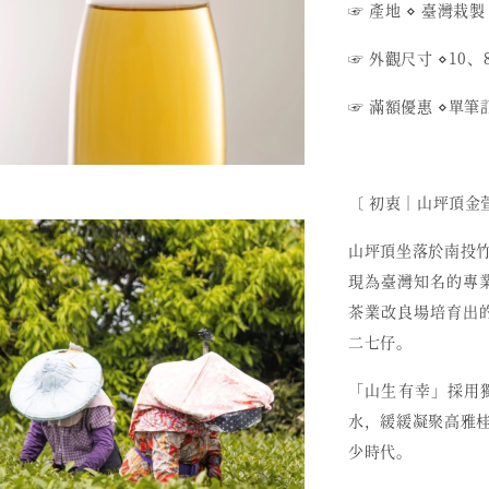
☞ 產地
⋄
臺灣栽製
☞ 外觀尺寸
⋄
10、8
☞ 滿額優惠
⋄
單筆訂
〔 初衷︱山坪頂金
山坪頂坐落於南投
現為臺灣知名的專業
茶業改良場培育出的
二七仔。
「山生有幸」採用
水，緩緩凝聚高雅
少時代。