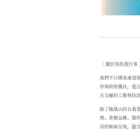
〔 關於茶的進行事 
我們不只傳承凍頂
序與烘焙機具，從
古交融的工藝與技
除了鳳凰山的自栽
理、茶樹品種、製
同的風味呈現，適