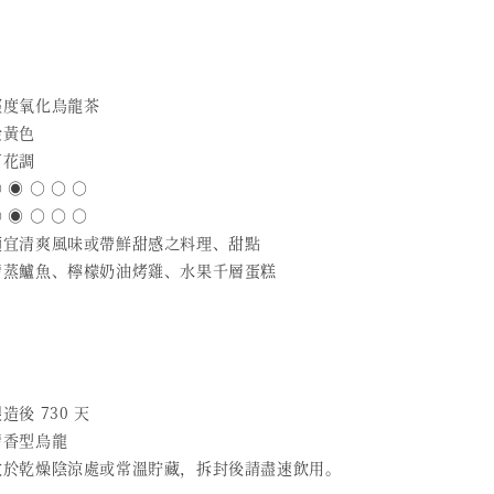
 輕度氧化烏龍茶
金黃色
百花調
 ◉ ○ ○ ○
 ◉ ○ ○ ○
 適宜清爽風味或帶鮮甜感之料理、甜點
 清蒸鱸魚、檸檬奶油烤雞、水果千層蛋糕
造後 730 天
清香型烏龍
 放於乾燥陰涼處或常溫貯藏，拆封後請盡速飲用。