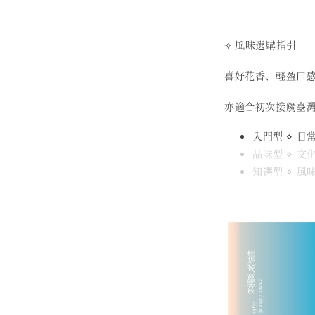
⟢ 風味選購指引
喜好花香、輕盈口
亦適合初次接觸臺
入門型 ⋄ 日
品味型 ⋄ 
知選型 ⋄ 