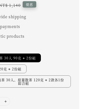
Regular
優惠
NT$ 1,140
price
ide shipping
 payments
tic products
 30入 90克 ⋄ 2份組
0克 ⋄ 2份組
茶 30入、原葉散茶 120克 ⋄ 2款各1份
綜合組