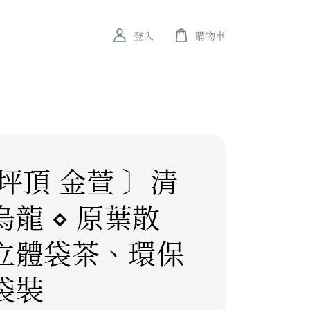
登入
購物車
坪頂 金萱 〕清
烏龍 ⋄ 原葉散
立體袋茶、環保
袋裝