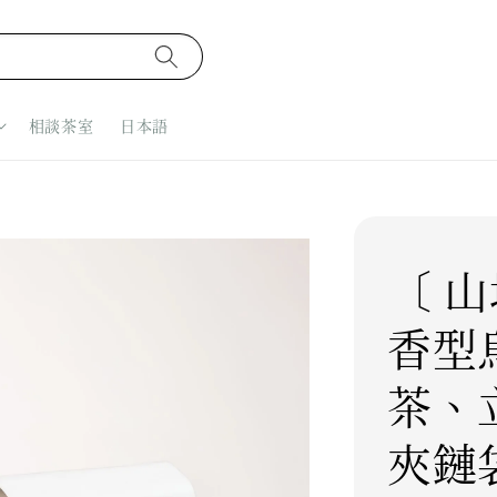
相談茶室
日本語
〔 山
香型
茶、
夾鏈