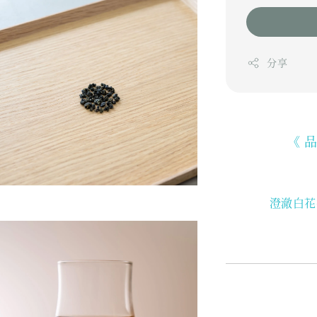
分享
《 
澄澈白花