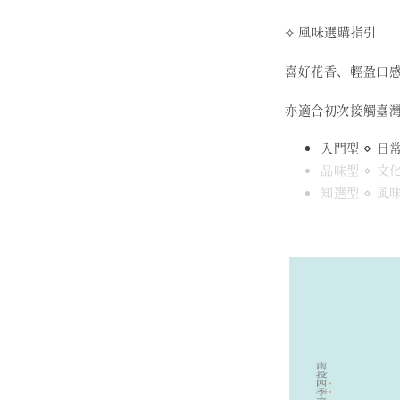
⟢ 風味選購指引
喜好花香、輕盈口
亦適合初次接觸臺
入門型 ⋄ 日
品味型 ⋄ 
知選型 ⋄ 