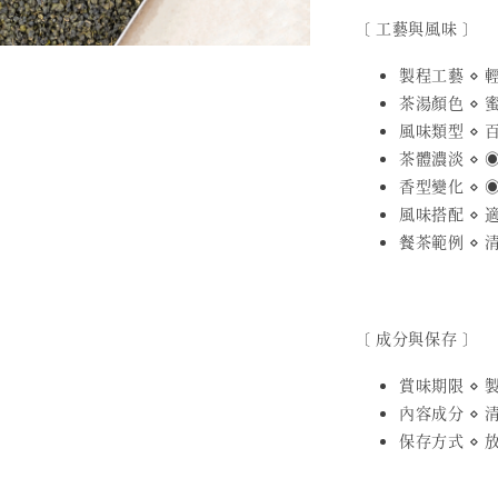
〔 工藝與風味 〕
製程工藝 ⋄
茶湯顏色 ⋄ 
風味類型 ⋄ 
茶體濃淡 ⋄ ◉
香型變化 ⋄ ◉
風味搭配 ⋄
餐茶範例 ⋄
〔 成分與保存 〕
賞味期限 ⋄ 製
內容成分 ⋄ 
保存方式 ⋄