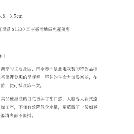
8.8、3.5cm
單滿 $1200 即享臺灣地區免運優惠
春 〕
臺灣茶的主要產區，四季春即是此地栽製的特色品種
栽茶園裡發現的早芽種，堅強的生命力無畏寒冬，在
之前，便可採收第一次。
留其品種澄澈的白花香與甘甜口感，大膽導入新式遠
乾燥工序，不僅有效降低含水量，更蘊藏了一份如春
茶湯清爽而不張揚。