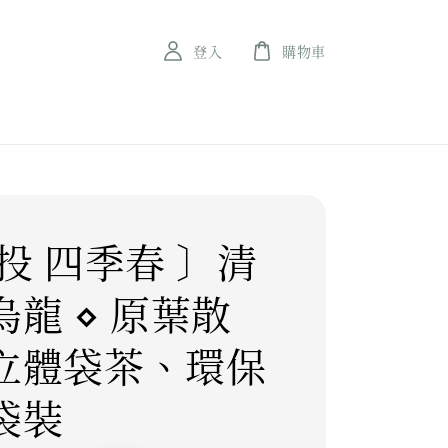
登入
購物車
投 四季春 〕清
烏龍 ⋄ 原葉散
立體袋茶、環保
袋裝