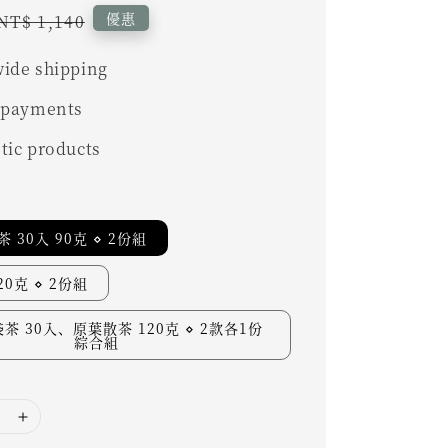
Regular
優惠
NT$ 1,140
price
ide shipping
 payments
tic products
 30入 90克 ⋄ 2份組
0克 ⋄ 2份組
茶 30入、原葉散茶 120克 ⋄ 2款各1份
綜合組