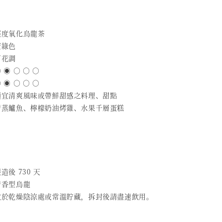
 輕度氧化烏龍茶
蜜綠色
百花調
 ◉ ○ ○ ○
 ◉ ○ ○ ○
 適宜清爽風味或帶鮮甜感之料理、甜點
 清蒸鱸魚、檸檬奶油烤雞、水果千層蛋糕
造後 730 天
清香型烏龍
 放於乾燥陰涼處或常溫貯藏，拆封後請盡速飲用。