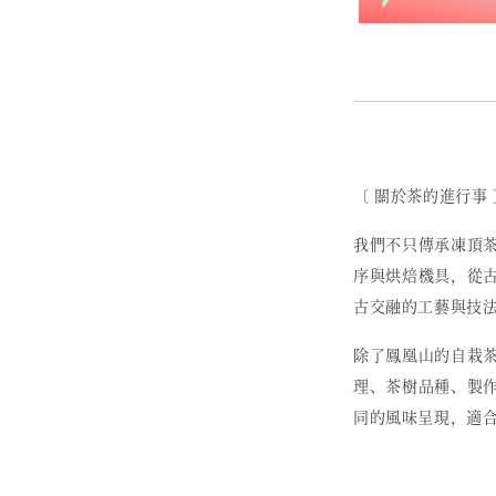
〔 關於茶的進行事 
我們不只傳承凍頂
序與烘焙機具，從
古交融的工藝與技
除了鳳凰山的自栽
理、茶樹品種、製
同的風味呈現，適