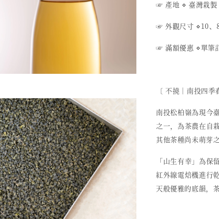
☞ 產地
⋄
臺灣栽製
☞ 外觀尺寸
⋄
10、
☞ 滿額優惠
⋄
單筆訂
〔 不撓︱南投四季
南投松柏嶺為現今
之一，為茶農在自
其他茶種尚未萌芽
「山生有幸」為保
紅外線電焙機進行
天般優雅的底韻，