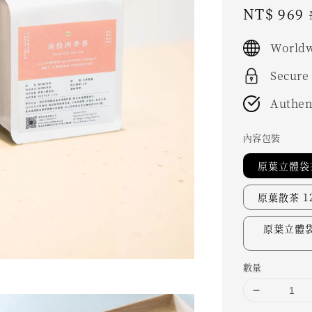
Sale
NT$ 969
price
Worldw
Secure
Authen
內容包裝
原葉立體袋茶
原葉散茶 12
原葉立體袋
數量