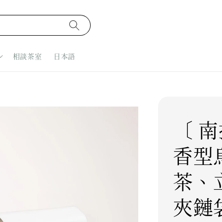
相談茶室
日本語
〔 南
香型
茶、
夾鏈