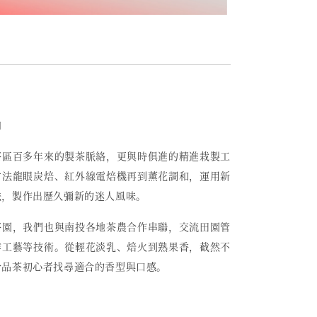
〕
茶區百多年來的製茶脈絡，更與時俱進的精進栽製工
古法龍眼炭焙、紅外線電焙機再到薰花調和，運用新
法，製作出歷久彌新的迷人風味。
茶園，我們也與南投各地茶農合作串聯，交流田園管
作工藝等技術。從輕花淡乳、焙火到熟果香，截然不
合品茶初心者找尋適合的香型與口感。