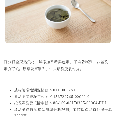
百分百全天然食材、無添加香精與色素、不含防腐劑、非基改、
素食可食。原葉袋茶單入、牛皮鋁袋脫氧封裝。
農糧署產地溯源編號 ⋄ 0111000781
食品業者登錄字號
⋄
F-153722765-00000-0
投保產品責任險字號
⋄
80-109-08170385-00004-PDL
產品通過國家標準農藥分析檢測，並投保產品責任險最高
1000萬。