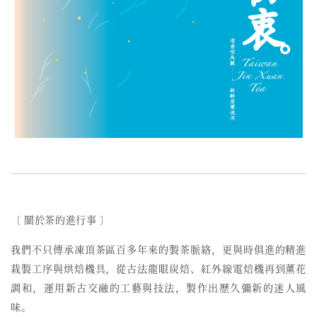
〔 關於茶的進行事 〕
我們不只傳承凍頂茶區百多年來的製茶脈絡，更與時俱進的精進
栽製工序與烘焙機具，從古法龍眼炭焙、紅外線電焙機再到薰花
調和，運用新古交融的工藝與技法，製作出歷久彌新的迷人風
味。