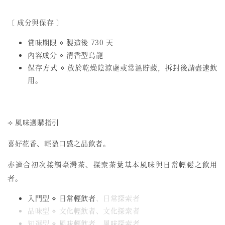
〔 成分與保存 〕
賞味期限 ⋄ 製造後 730 天
內容成分 ⋄ 清香型烏龍
保存方式 ⋄ 放於乾燥陰涼處或常溫貯藏，拆封後請盡速飲
用。
⟢ 風味選購指引
喜好花香、輕盈口感之品飲者。
亦適合初次接觸臺灣茶、探索茶葉基本風味與日常輕鬆之飲用
者。
入門型 ⋄ 日常輕飲者
、日常探索者
品味型 ⋄ 文化輕飲者、文化探索者
知選型 ⋄ 風味輕飲者、風味探索者