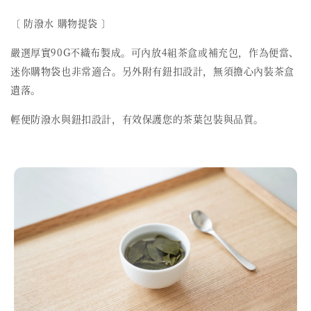
〔 防潑水 購物提袋 〕
嚴選厚實90G不織布製成。可內放4組茶盒或補充包，作為便當、
迷你購物袋也非常適合。另外附有鈕扣設計，無須擔心內裝茶盒
遺落。
輕便防潑水與鈕扣設計，有效保護您的茶葉包裝與品質。