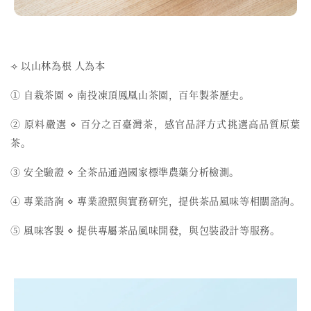
⟢ 以山林為根 人為本
① 自栽茶園 ⋄ 南投凍頂鳳凰山茶園，百年製茶歷史。
② 原料嚴選 ⋄ 百分之百臺灣茶，感官品評方式挑選高品質原葉
茶。
③ 安全驗證 ⋄ 全茶品通過國家標準農藥分析檢測。
④ 專業諮詢 ⋄ 專業證照與實務研究，提供茶品風味等相關諮詢。
⑤ 風味客製 ⋄ 提供專屬茶品風味開發，與包裝設計等服務。