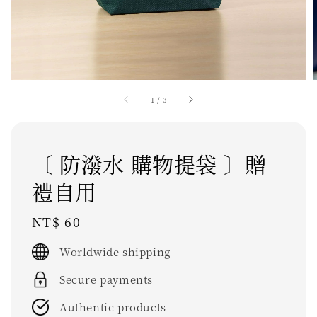
1
/
3
〔 防潑水 購物提袋 〕贈
禮自用
Regular
NT$ 60
price
Worldwide shipping
Secure payments
Authentic products