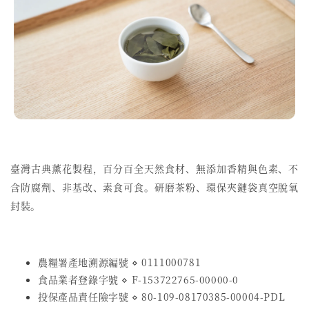
臺灣古典薰花製程，
百分百全天然食材、無添加香精與色素、不
含防腐劑、非基改、素食可食。研磨茶粉、環保夾鏈袋真空脫氧
封裝。
農糧署產地溯源編號 ⋄ 0111000781
食品業者登錄字號
⋄
F-153722765-00000-0
投保產品責任險字號
⋄
80-109-08170385-00004-PDL