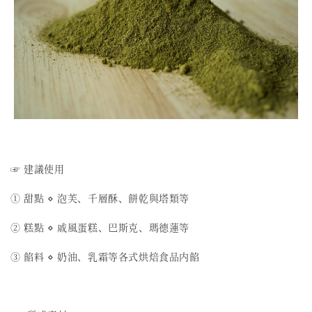
☞ 建議使用
① 甜點 ⋄ 泡芙、千層酥、餅乾與塔類等
② 糕點 ⋄ 戚風蛋糕、巴斯克、瑪德蓮等
③ 餡料 ⋄ 奶油、乳霜等各式烘焙食品内餡