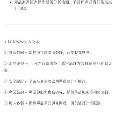
產品通過國家標準農藥分析檢測，並投保產品責任險最高
1000萬。
⟢ 以山林為根 人為本
① 自栽茶園 ⋄ 南投凍頂鳳凰山茶園，百年製茶歷史。
② 原料嚴選 ⋄ 百分之百臺灣茶，感官品評方式挑選高品質原葉
茶。
③ 安全驗證 ⋄ 全茶品通過國家標準農藥分析檢測。
④ 專業諮詢 ⋄ 專業證照與實務研究，提供茶品風味等相關諮詢。
⑤ 風味客製 ⋄ 提供專屬茶品風味開發，與包裝設計等服務。