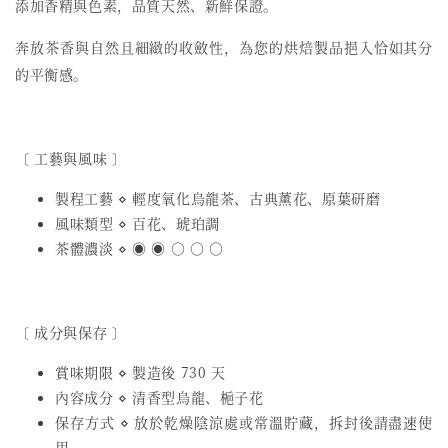
添加香精與色素，品質天然、新鮮保證。
奔放茶香與自然且細緻的收斂性，為您的烘焙製品挹入恰如其分
的平衡感。
〔 工藝與風味 〕
製程工藝 ⋄ 輕度氧化烏龍茶、古典薰花、原葉研磨
風味類型 ⋄ 百花、琥珀調
茶體濃淡 ⋄ ◉ ◉ ○ ○ ○
〔 成分與保存 〕
賞味期限 ⋄ 製造後 730 天
內容成分 ⋄ 清香型烏龍、梔子花
保存方式 ⋄ 放於乾燥陰涼處或常溫貯藏，拆封後請盡速使
用。