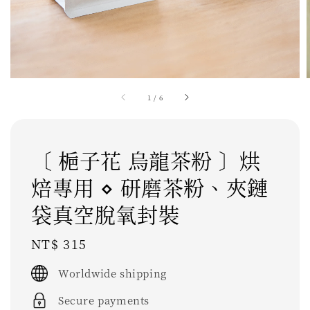
1
/
6
〔 梔子花 烏龍茶粉 〕烘
焙專用 ⋄ 研磨茶粉、夾鏈
袋真空脫氧封裝
Regular
NT$ 315
price
Worldwide shipping
Secure payments