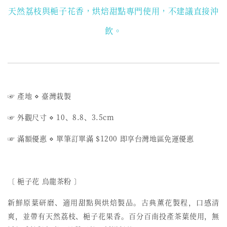
天然荔枝與梔子花香，烘焙甜點專門使用，不建議直接沖
飲。
☞ 產地 ⋄ 臺灣栽製
☞ 外觀尺寸 ⋄ 10、8.8、3.5cm
☞ 滿額優惠 ⋄ 單筆訂單滿 $1200 即享台灣地區免運優惠
〔 梔子花 烏龍茶粉 〕
新鮮原葉研磨、適用甜點與烘焙製品。古典薰花製程，口感清
爽，並帶有天然荔枝、梔子花果香。百分百南投產茶葉使用，無