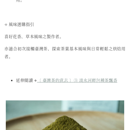
⟢ 風味選購指引
喜好花香、草本風味之製作者。
亦適合初次接觸臺灣茶、探索茶葉基本風味與日常輕鬆之烘焙用
者。
延伸閱讀 ⋄
〔 臺灣茶的意志 〕③ 淡水河畔包種茶飄香