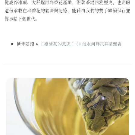
從鹿谷凍頂、大稻埕再到香花產地，沿著茶湯回溯歷史，也期盼
這份承載在地香花的氣味與記憶，能藉由我們的雙手繼續保存並
傳承給下個世代。
延伸閱讀 ⋄
〔 臺灣茶的意志 〕③ 淡水河畔包種茶飄香