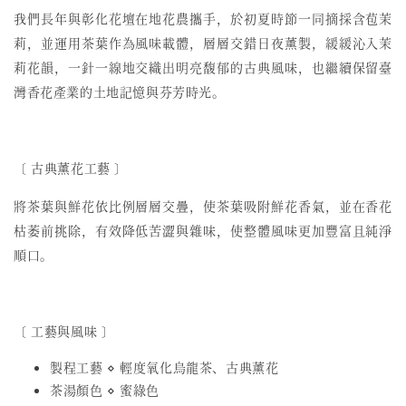
我們長年與彰化花壇在地花農攜手，於初夏時節一同摘採含苞茉
莉，並運用茶葉作為風味載體，層層交錯日夜薰製，緩緩沁入茉
莉花韻，一針一線地交織出明亮馥郁的古典風味，也繼續保留臺
灣香花產業的土地記憶與芬芳時光。
〔
古典薰花工藝
〕
將茶葉與鮮花依比例層層交疊，使茶葉吸附鮮花香氣，並在香花
枯萎前挑除，有效降低苦澀與雜味，使整體風味更加豐富且純淨
順口。
〔 工藝與風味 〕
製程工藝 ⋄ 輕度氧化烏龍茶、古典薰花
茶湯顏色 ⋄ 蜜綠色