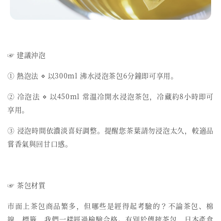
☞ 建議沖泡
① 熱泡法 ⋄ 以300ml 沸水浸泡茶包6分鐘即可享用。
② 冷泡法 ⋄ 以450ml 常溫冷開水浸泡茶包，冷藏約8小時即可
享用。
③ 浸泡時間依濃淡喜好調整。提醒您茶葉請勿浸泡太久，較適品
嘗香氣與回甘口感。
☞ 茶包材質
市面上茶包商品繁多，但哪些是經得起考驗的？不論茶包、棉
線、標籤，我們一樣經過檢驗合格。有別於傳統茶包，日本產食