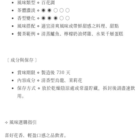
風味類型 ⋄ 百花調
茶體濃淡 ⋄ ◉ ◉ ○ ○ ○
香型變化 ⋄ ◉ ◉ ◉ ○ ○
風味搭配 ⋄ 適宜清爽風味或帶鮮甜感之料理、甜點
餐茶範例 ⋄ 清蒸鱸魚、檸檬奶油烤雞、水果千層蛋糕
〔 成分與保存 〕
賞味期限 ⋄ 製造後 730 天
內容成分 ⋄ 清香型烏龍、茉莉花
保存方式 ⋄ 放於乾燥陰涼處或常溫貯藏，拆封後請盡速飲
用。
⟢ 風味選購指引
喜好花香、輕盈口感之品飲者。