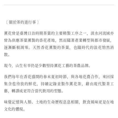
〔 關於茶的進行事 〕
薰花曾是臺灣日治時期茶葉的主要精製工序之一，
淡水河流域亦
曾為供應茶葉薰製的香花產地，然而
隨著產業轉型與都市發展，
逐漸斷根凋零。天然香花薰製的茶葉，也隨時代的浪花悄然消
散。
現今，山生有幸仍是少數堅持薰花工藝的茶農品牌。
我們每年在香花盛開的春末夏初時節，與各地花農合作，來回採
集含苞待放的鮮花，持續記錄並製作薰花茶，藉由現代製茶工
藝，轉譯成更符合當代飲用的型態。
味覺記憶與人類、土地的生命歷程息息相關，飲食風味更是在地
文化的體現。