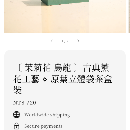
1
/
9
〔 茉莉花 烏龍 〕古典薰
花工藝 ⋄ 原葉立體袋茶盒
裝
Regular
NT$ 720
price
Worldwide shipping
Secure payments