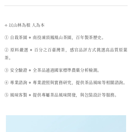
⟢ 以山林為根 人為本
① 自栽茶園 ⋄ 南投凍頂鳳凰山茶園，百年製茶歷史。
② 原料嚴選 ⋄ 百分之百臺灣茶，感官品評方式挑選高品質原葉
茶。
③ 安全驗證 ⋄ 全茶品通過國家標準農藥分析檢測。
④ 專業諮詢 ⋄ 專業證照與實務研究，提供茶品風味等相關諮詢。
⑤ 風味客製 ⋄ 提供專屬茶品風味開發，與包裝設計等服務。