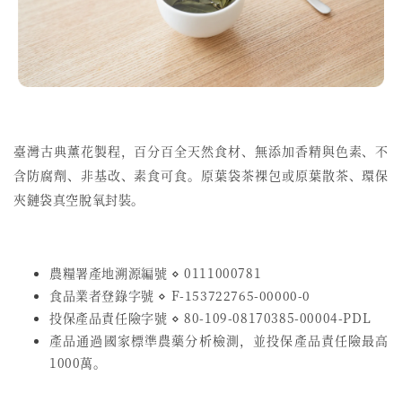
臺灣古典薰花製程，
百分百全天然食材、無添加香精與色素、不
含防腐劑、非基改、素食可食。原葉袋茶裸包或原葉散茶、環保
夾鏈袋真空脫氧封裝。
農糧署產地溯源編號 ⋄ 0111000781
食品業者登錄字號
⋄
F-153722765-00000-0
投保產品責任險字號
⋄
80-109-08170385-00004-PDL
產品通過國家標準農藥分析檢測，並投保產品責任險最高
1000萬。