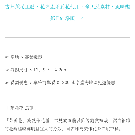
古典薰花工藝，花壇產茉莉花使用
，全天然素材，風味馥
郁且純淨順口。
☞ 產地
⋄
臺灣栽製
☞ 外觀尺寸
⋄
12、9.5、4.2
cm
☞ 滿額優惠
⋄
單筆訂單滿 $1200 即享臺灣地區免運優惠
〔 茉莉花 烏龍 〕
「茉莉花」為熱帶花種，常見於園藝裝飾等觀賞植栽，潔白細緻
的花瓣蘊藏鮮明且宜人的芬芳，自古即為製作花茶之賦香料。