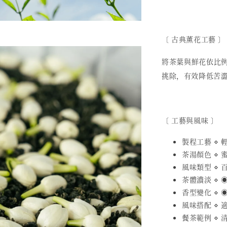
〔
古典薰花工藝
〕
將茶葉與鮮花依比
挑除，有效降低苦
〔 工藝與風味 〕
製程工藝 ⋄
茶湯顏色 ⋄ 
風味類型 ⋄ 
茶體濃淡 ⋄ ◉
香型變化 ⋄ ◉
風味搭配 ⋄
餐茶範例 ⋄