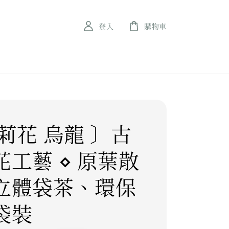
登入
購物車
莉花 烏龍 〕古
花工藝 ⋄ 原葉散
立體袋茶、環保
袋裝