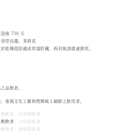
造後 730 天
 清香型烏龍、茉莉花
 放於乾燥陰涼處或常溫貯藏，拆封後請盡速飲用。
感之品飲者。
驗、重視文化工藝與理解風土細節之飲用者。
日常輕飲者、日常探索者
化輕飲者
、文化探索者
風味輕飲者、風味探索者