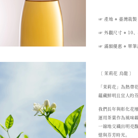
☞ 產地
⋄ 臺
灣栽製
☞ 外觀尺寸 ⋄ 10、
☞ 滿額優惠
⋄
單筆
〔 茉莉花 烏龍 〕
「茉莉花」為熱帶
蘊藏鮮明且宜人的
我們長年與彰化花
運用茶葉作為風味
一線地交織出明亮
憶與芬芳時光。