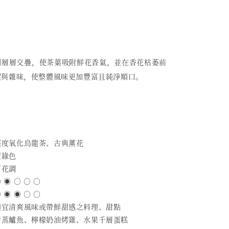
例層層交疊，使茶葉吸附鮮花香氣，並在香花枯萎前
澀與雜味，使整體風味更加豐富且純淨順口。
 輕度氧化烏龍茶、古典薰花
蜜綠色
百花調
 ◉ ○ ○ ○
 ◉ ◉ ○ ○
 適宜清爽風味或帶鮮甜感之料理、甜點
 清蒸鱸魚、檸檬奶油烤雞、水果千層蛋糕