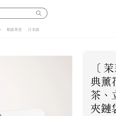
相談茶室
日本語
〔 茉
典薰
茶、
夾鏈