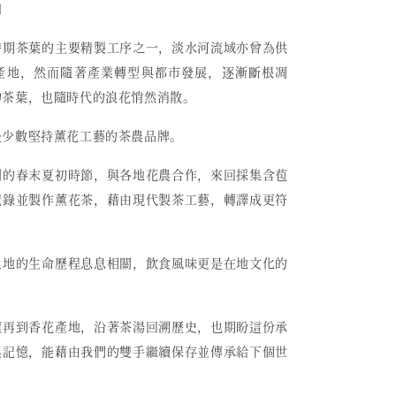
〕
時期茶葉的主要精製工序之一，
淡水河流域亦曾為供
產地，然而
隨著產業轉型與都市發展，逐漸斷根凋
的茶葉，也隨時代的浪花悄然消散。
是少數堅持薰花工藝的茶農品牌。
開的春末夏初時節，與各地花農合作，來回採集含苞
記錄並製作薰花茶，藉由現代製茶工藝，轉譯成更符
。
土地的生命歷程息息相關，飲食風味更是在地文化的
埕再到香花產地，沿著茶湯回溯歷史，也期盼這份承
與記憶，能藉由我們的雙手繼續保存並傳承給下個世