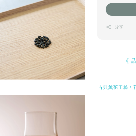
分享
《 
古典薰花工藝，