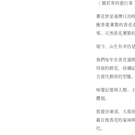
〔 關於茶的進行事 
薰花曾是臺灣日治
應茶葉薰製的香花
零。天然香花薰製
現今，山生有幸仍
我們每年在香花盛
待放的鮮花，持續
合當代飲用的型態
味覺記憶與人類、
體現。
從鹿谷凍頂、大稻
載在地香花的氣味
代。