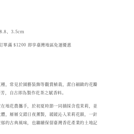
8.8、3.5cm
訂單滿 $1200 即享臺灣地區免運優惠
花種，常見於園藝裝飾等觀賞植栽，潔白細緻的花瓣
芬芳，自古即為製作花茶之賦香料。
壇在地花農攜手，於初夏時節一同摘採含苞茉莉，並
載體，層層交錯日夜薰製，緩緩沁入茉莉花韻，一針
馥郁的古典風味，也繼續保留臺灣香花產業的土地記