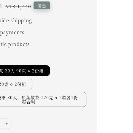
4
Regular
優惠
NT$ 1,440
price
ide shipping
 payments
tic products
 30入 90克 ⋄ 2份組
0克 ⋄ 2份組
茶 30入、原葉散茶 120克 ⋄ 2款各1份
綜合組