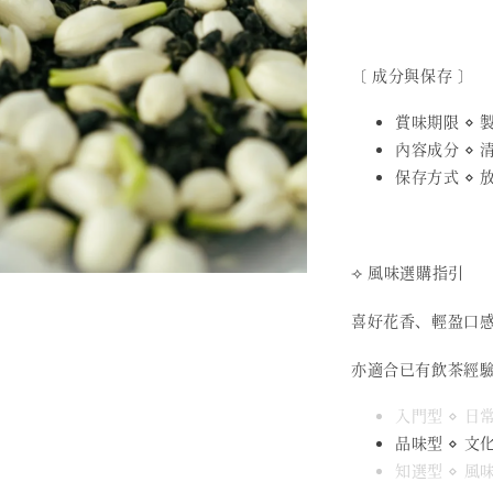
〔 成分與保存 〕
賞味期限 ⋄ 製
內容成分 ⋄
保存方式 ⋄
⟢ 風味選購指引
喜好花香、輕盈口
亦適合已有飲茶經
入門型 ⋄ 
品味型 ⋄ 文
知選型 ⋄ 