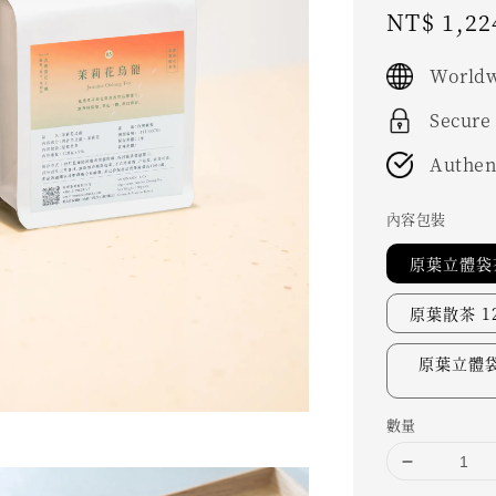
Sale
NT$ 1,22
price
Worldw
Secure
Authen
內容包裝
原葉立體袋茶
原葉散茶 12
原葉立體袋
數量