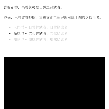
喜好花香、果香與輕盈口感之品飲者。
亦適合已有飲茶經驗、重視文化工藝與理解風土細節之飲用者。
入門型 ⋄ 日常輕飲者、日常探索者
品味型 ⋄ 文化輕飲者
、文化探索者
知選型 ⋄ 風味輕飲者、風味探索者