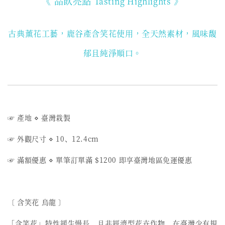
《 品飲亮點
》
Tasting Highlights
古典薰花工藝，鹿谷產含笑花使用
，全天然素材，風味馥
郁且純淨順口。
☞ 產地 ⋄ 臺灣栽製
☞ 外觀尺寸 ⋄ 10、12.4cm
☞ 滿額優惠 ⋄ 單筆訂單滿 $1200 即享臺灣地區免運優惠
〔 含笑花 烏龍 〕
「含笑花」特性緩生慢長，且非經濟型花卉作物，在臺灣少有規