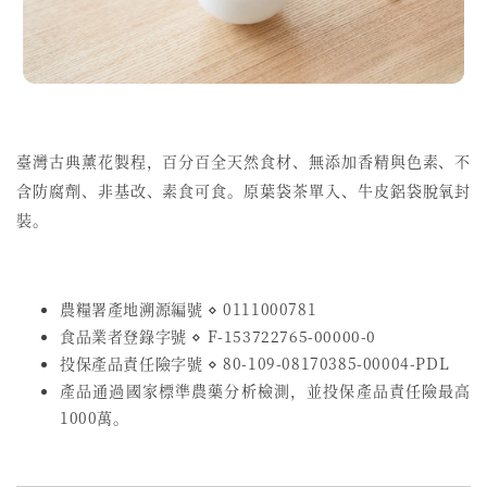
臺灣古典薰花製程，
百分百全天然食材、無添加香精與色素、不
含防腐劑、非基改、素食可食。原葉袋茶單入、牛皮鋁袋脫氧封
裝。
農糧署產地溯源編號 ⋄ 0111000781
食品業者登錄字號
⋄
F-153722765-00000-0
投保產品責任險字號
⋄
80-109-08170385-00004-PDL
產品通過國家標準農藥分析檢測，並投保產品責任險最高
1000萬。