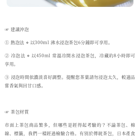
☞ 建議沖泡
① 熱泡法 ⋄ 以300ml 沸水浸泡茶包6分鐘即可享用。
② 冷泡法 ⋄ 以450ml 常溫冷開水浸泡茶包，冷藏約8小時即可
享用。
③ 浸泡時間依濃淡喜好調整。提醒您茶葉請勿浸泡太久，較適品
嘗香氣與回甘口感。
☞ 茶包材質
市面上茶包商品繁多，但哪些是經得起考驗的？不論茶包、棉
線、標籤，我們一樣經過檢驗合格。有別於傳統茶包，日本產食