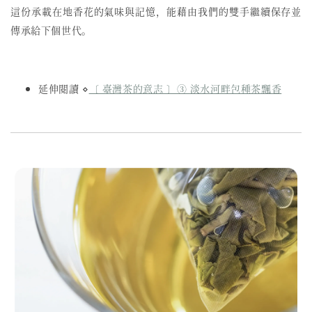
這份承載在地香花的氣味與記憶，能藉由我們的雙手繼續保存並
傳承給下個世代。
延伸閱讀 ⋄
〔 臺灣茶的意志 〕③ 淡水河畔包種茶飄香