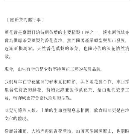
〔 關於茶的進行事 〕
薰花曾是臺灣日治時期茶葉的主要精製工序之一，
淡水河流域亦
曾為供應茶葉薰製的香花產地，然而
隨著產業轉型與都市發展，
逐漸斷根凋零。天然香花薰製的茶葉，也隨時代的浪花悄然消
散。
現今，山生有幸仍是少數堅持薰花工藝的茶農品牌。
我們每年在香花盛開的春末夏初時節，與各地花農合作，來回採
集含苞待放的鮮花，持續記錄並製作薰花茶，藉由現代製茶工
藝，轉譯成更符合當代飲用的型態。
味覺記憶與人類、土地的生命歷程息息相關，飲食風味更是在地
文化的體現。
從鹿谷凍頂、大稻埕再到香花產地，沿著茶湯回溯歷史，也期盼