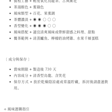
製程工藝 ⋄ 輕度氧化烏龍茶、古典薰花
茶湯顏色 ⋄ 蜜綠色
風味類型 ⋄ 百花、果蜜調
茶體濃淡 ⋄ ◉ ◉ ○ ○ ○
香型變化 ⋄ ◉ ◉ ◉ ○ ○
風味搭配 ⋄ 適宜清爽風味或帶鮮甜感之料理、甜點
餐茶範例 ⋄ 清蒸鱸魚、檸檬奶油烤雞、水果千層蛋糕
〔 成分與保存 〕
賞味期限 ⋄ 製造後 730 天
內容成分 ⋄ 清香型烏龍、含笑花
保存方式 ⋄ 放於乾燥陰涼處或常溫貯藏，拆封後請盡速飲
用。
⟢ 風味選購指引