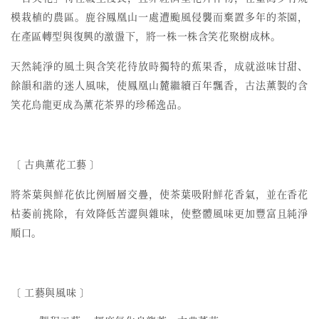
模栽植的農區。鹿谷鳳凰山一處遭颱風侵襲而棄置多年的茶園，
在產區轉型與復興的激盪下，將一株一株含笑花聚樹成林。
天然純淨的風土與含笑花待放時獨特的蕉果香，成就滋味甘甜、
餘韻和諧的迷人風味，使鳳凰山麓繼續百年飄香，古法薰製的含
笑花烏龍更成為薰花茶界的珍稀逸品。
〔 古典薰花工藝 〕
將茶葉與鮮花依比例層層交疊，使茶葉吸附鮮花香氣，並在香花
枯萎前挑除，有效降低苦澀與雜味，使整體風味更加豐富且純淨
順口。
〔 工藝與風味 〕