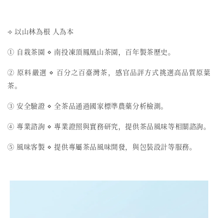
⟢ 以山林為根 人為本
① 自栽茶園 ⋄ 南投凍頂鳳凰山茶園，百年製茶歷史。
② 原料嚴選 ⋄ 百分之百臺灣茶，感官品評方式挑選高品質原葉
茶。
③ 安全驗證 ⋄ 全茶品通過國家標準農藥分析檢測。
④ 專業諮詢 ⋄ 專業證照與實務研究，提供茶品風味等相關諮詢。
⑤ 風味客製 ⋄ 提供專屬茶品風味開發，與包裝設計等服務。