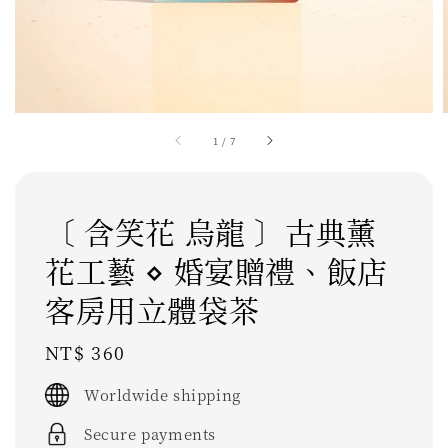
1
/
7
〔 含笑花 烏龍 〕古典薰
花工藝 ⋄ 婚宴贈禮、飯店
客房用立體袋茶
Regular
NT$ 360
price
Worldwide shipping
Secure payments