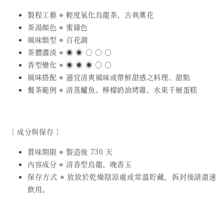
製程工藝 ⋄ 輕度氧化烏龍茶、古典薰花
茶湯顏色 ⋄ 蜜綠色
風味類型 ⋄ 百花調
茶體濃淡 ⋄ ◉ ◉ ○ ○ ○
香型變化 ⋄ ◉ ◉ ◉ ○ ○
風味搭配 ⋄ 適宜清爽風味或帶鮮甜感之料理、甜點
餐茶範例 ⋄ 清蒸鱸魚、檸檬奶油烤雞、水果千層蛋糕
〔 成分與保存 〕
賞味期限 ⋄ 製造後 730 天
內容成分 ⋄ 清香型烏龍、晚香玉
保存方式 ⋄ 放放於乾燥陰涼處或常溫貯藏，拆封後請盡速
飲用。