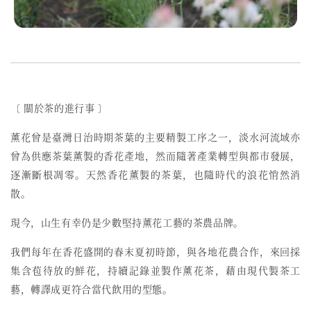
〔 關於茶的進行事 〕
薰花曾是臺灣日治時期茶葉的主要精製工序之一，
淡水河流域亦
曾為供應茶葉薰製的香花產地，然而
隨著產業轉型與都市發展，
逐漸斷根凋零。天然香花薰製的茶葉，也隨時代的浪花悄然消
散。
現今，山生有幸仍是少數堅持薰花工藝的茶農品牌。
我們每年在香花盛開的春末夏初時節，與各地花農合作，來回採
集含苞待放的鮮花，持續記錄並製作薰花茶，藉由現代製茶工
藝，轉譯成更符合當代飲用的型態。