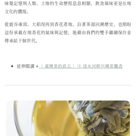
味覺記憶與人類、土地的生命歷程息息相關，飲食風味更是在地
文化的體現。
從鹿谷凍頂、大稻埕再到香花產地，沿著茶湯回溯歷史，也期盼
這份承載在地香花的氣味與記憶，能藉由我們的雙手繼續保存並
傳承給下個世代。
延伸閱讀 ⋄
〔 臺灣茶的意志 〕③ 淡水河畔包種茶飄香