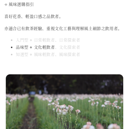
⟢ 風味選購指引
喜好花香、輕盈口感之品飲者。
亦適合已有飲茶經驗、重視文化工藝與理解風土細節之飲用者。
入門型 ⋄ 日常輕飲者、日常探索者
品味型 ⋄ 文化輕飲者
、文化探索者
知選型 ⋄ 風味輕飲者、風味探索者