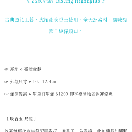
《 品飲亮點
》
Tasting Highlights
古典薰花工藝，虎尾產晚香玉使用
，全天然素材，風味馥
郁且純淨順口。
☞ 產地 ⋄ 臺灣栽製
☞ 外觀尺寸 ⋄ 10、12.4cm
☞ 滿額優惠 ⋄ 單筆訂單滿 $1200 即享臺灣地區免運優惠
〔 晚香玉 烏龍 〕
以臺灣傳統廟宇祭祀用香花「晚香玉」為靈感，此花梗長如穗狀