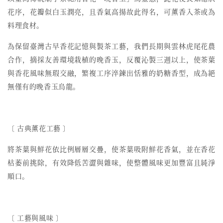
花序，花瓣似白玉潤亮，且香氣高揚故此得名，可薰香入茶或為
料理食材。
為保留臺灣古早香花記憶與製茶工藝，我們長期與雲林虎尾花農
合作，摘採友善環境栽植的晚香玉，反覆沁製三週以上，使茶葉
與香花風味無瑕交融，繁複工序淬鍊出恬雅的奶糖香型，成為絕
無僅有的晚香玉烏龍。
〔
古典薰花工藝
〕
將茶葉與鮮花依比例層層交疊，使茶葉吸附鮮花香氣，並在香花
枯萎前挑除，有效降低苦澀與雜味，使整體風味更加豐富且純淨
順口。
〔 工藝與風味 〕