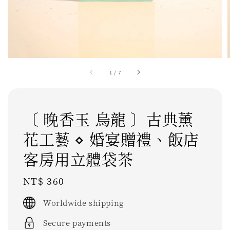
1
/
7
〔 晚香玉 烏龍 〕古典薰
花工藝 ⋄ 婚宴贈禮、飯店
客房用立體袋茶
Regular
NT$ 360
price
Worldwide shipping
Secure payments