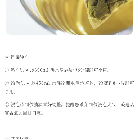
☞ 建議沖泡
① 熱泡法 ⋄ 以300ml 沸水浸泡茶包6分鐘即可享用。
② 冷泡法 ⋄ 以450ml 常溫冷開水浸泡茶包，冷藏約8小時即可
享用。
③ 浸泡時間依濃淡喜好調整。提醒您茶葉請勿浸泡太久，較適品
嘗香氣與回甘口感。
☞ 茶包材質