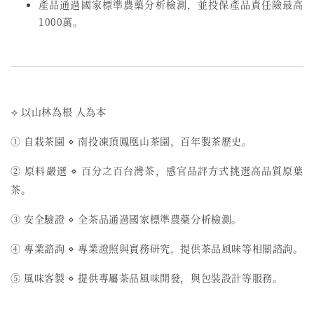
產品通過國家標準農藥分析檢測，並投保產品責任險最高
1000萬。
⟢ 以山林為根 人為本
① 自栽茶園 ⋄ 南投凍頂鳳凰山茶園，百年製茶歷史。
② 原料嚴選 ⋄ 百分之百台灣茶，感官品評方式挑選高品質原葉
茶。
③ 安全驗證 ⋄ 全茶品通過國家標準農藥分析檢測。
④ 專業諮詢 ⋄ 專業證照與實務研究，提供茶品風味等相關諮詢。
⑤ 風味客製 ⋄ 提供專屬茶品風味開發，與包裝設計等服務。