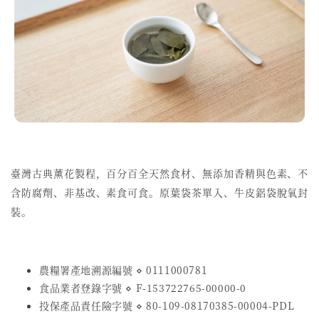
臺灣古典薰花製程，百分百全天然食材、無添加香精與色素、不
含防腐劑、非基改、素食可食。
原葉袋茶單入、牛皮鋁袋脫氧封
裝。
農糧署產地溯源編號 ⋄ 0111000781
食品業者登錄字號
⋄
F-153722765-00000-0
投保產品責任險字號
⋄
80-109-08170385-00004-PDL