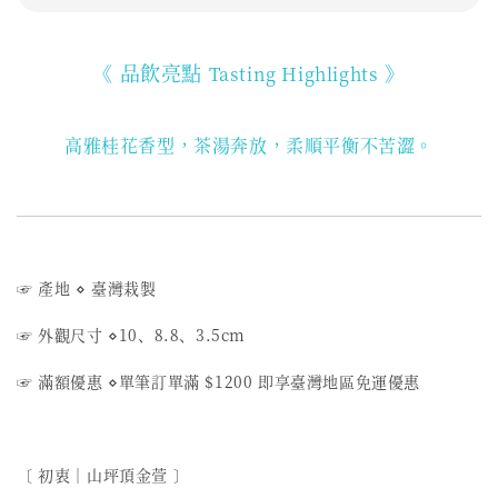
《 品飲亮點
》
Tasting Highlights
高雅桂花香型，茶湯奔放，柔順平衡不苦澀。
☞ 產地
⋄
臺灣栽製
☞ 外觀尺寸
⋄
10、8.8、3.5
cm
☞ 滿額優惠
⋄
單筆訂單滿 $1200 即享臺灣地區免運優惠
〔 初衷︱山坪頂金萱 〕