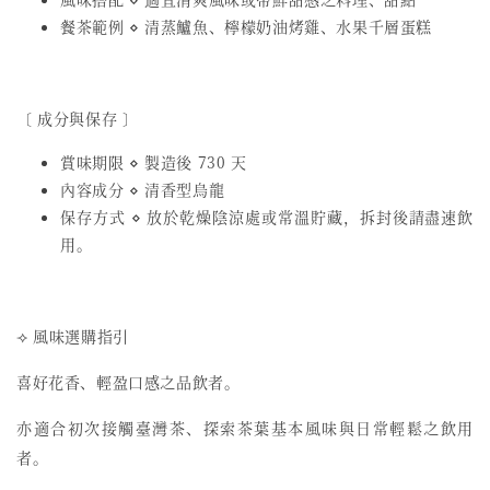
餐茶範例 ⋄ 清蒸鱸魚、檸檬奶油烤雞、水果千層蛋糕
〔 成分與保存 〕
賞味期限 ⋄ 製造後 730 天
內容成分 ⋄ 清香型烏龍
保存方式 ⋄ 放於乾燥陰涼處或常溫貯藏，拆封後請盡速飲
用。
⟢ 風味選購指引
喜好花香、輕盈口感之品飲者。
亦適合初次接觸臺灣茶、探索茶葉基本風味與日常輕鬆之飲用
者。