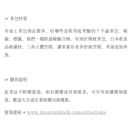
☞ 茶包材質
市面上茶包商品繁多，但哪些是經得起考驗的？不論茶包、棉
線、標籤，我們一樣經過檢驗合格。有別於傳統茶包，日本產食
品級濾材，三角立體空間，讓茶葉有更多舒展空間，茶湯更加奔
放。
☞ 購買說明
此茶品不附贈提袋，如有贈禮或其他需求，可另外加購環保提
袋，歡迎大宗或企業採購洽詢優惠。
提袋連結 ⋄
www.mountainluck.com/collections