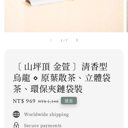
1
/
7
〔 山坪頂 金萱 〕清香型
烏龍 ⋄ 原葉散茶、立體袋
茶、環保夾鏈袋裝
Sale
NT$ 969
Regular
優惠
NT$ 1,140
price
price
Worldwide shipping
Secure payments