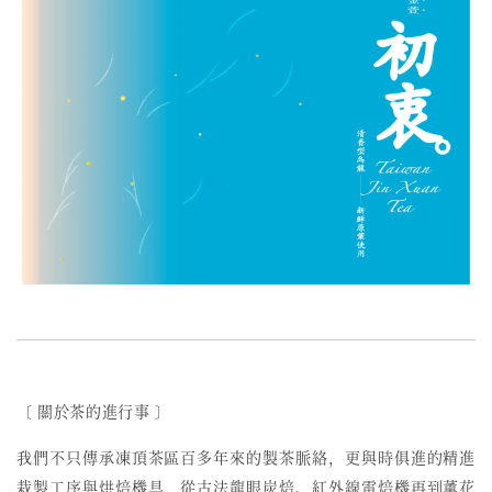
〔 關於茶的進行事 〕
我們不只傳承凍頂茶區百多年來的製茶脈絡，更與時俱進的精進
栽製工序與烘焙機具，從古法龍眼炭焙、紅外線電焙機再到薰花