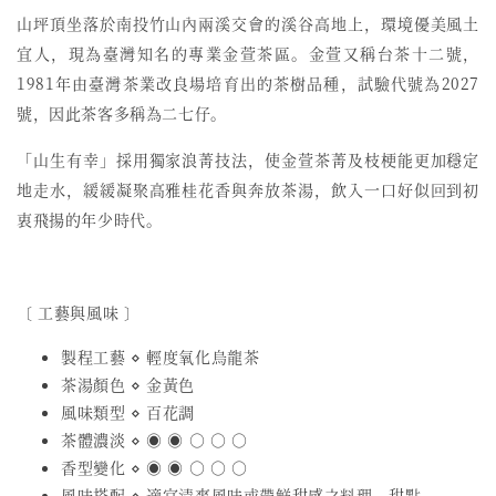
山坪頂坐落於南投竹山內兩溪交會的溪谷高地上，環境優美風土
宜人，現為臺灣知名的專業金萱茶區。金萱又稱台茶十二號，
1981年由臺灣茶業改良場培育出的茶樹品種，試驗代號為2027
號，因此茶客多稱為二七仔。
「山生有幸」採用獨家浪菁技法，使金萱茶菁及枝梗能更加穩定
地走水，緩緩凝聚高雅桂花香與奔放茶湯，飲入一口好似回到初
衷飛揚的年少時代。
〔 工藝與風味 〕
製程工藝 ⋄ 輕度氧化烏龍茶
茶湯顏色 ⋄ 金黃色
風味類型 ⋄ 百花調
茶體濃淡 ⋄ ◉ ◉ ○ ○ ○
香型變化 ⋄ ◉ ◉ ○ ○ ○
風味搭配 ⋄ 適宜清爽風味或帶鮮甜感之料理、甜點