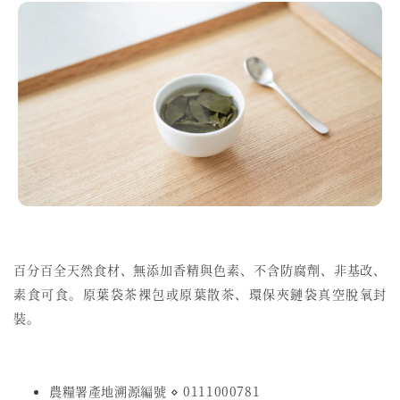
百分百全天然食材、無添加香精與色素、不含防腐劑、非基改、
素食可食。原葉袋茶裸包或原葉散茶、環保夾鏈袋真空脫氧封
裝。
農糧署產地溯源編號 ⋄ 0111000781