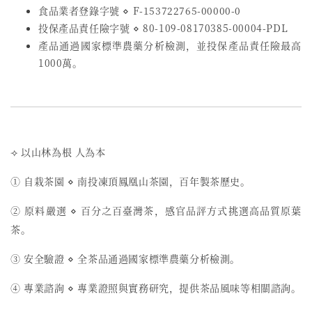
食品業者登錄字號
⋄
F-153722765-00000-0
投保產品責任險字號
⋄
80-109-08170385-00004-PDL
產品通過國家標準農藥分析檢測，並投保產品責任險最高
1000萬。
⟢ 以山林為根 人為本
① 自栽茶園 ⋄ 南投凍頂鳳凰山茶園，百年製茶歷史。
② 原料嚴選 ⋄ 百分之百臺灣茶，感官品評方式挑選高品質原葉
茶。
③ 安全驗證 ⋄ 全茶品通過國家標準農藥分析檢測。
④ 專業諮詢 ⋄ 專業證照與實務研究，提供茶品風味等相關諮詢。