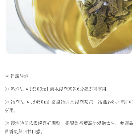
☞ 建議沖泡
① 熱泡法 ⋄ 以300ml 沸水浸泡茶包6分鐘即可享用。
② 冷泡法 ⋄ 以450ml 常溫冷開水浸泡茶包，冷藏約8小時即可
享用。
③ 浸泡時間依濃淡喜好調整。提醒您茶葉請勿浸泡太久，較適品
嘗香氣與回甘口感。