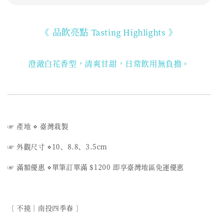
《 品飲亮點
》
Tasting Highlights
澄澈白花香型，清爽甘甜，日常飲用無負擔。
☞ 產地
⋄
臺灣栽製
☞ 外觀尺寸
⋄
10、8.8、3.5cm
☞ 滿額優惠
⋄
單筆訂單滿 $1200 即享臺灣地區免運優惠
〔 不撓︱南投四季春 〕