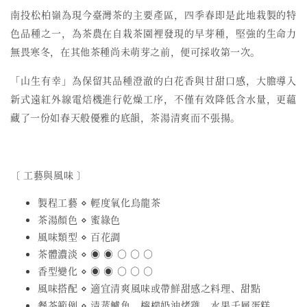
南投松柏嶺為現今臺灣茶的主要產區，四季春即是此地栽製的特
色品種之一，為茶農在自栽茶園裡發現的早芽種，堅強的生命力
無畏寒冬，在其他茶種尚未萌芽之前，便可採收第一次。
「山生有幸」為保留其品種澄澈的白花香與甘甜口感，大膽導入
新式遠紅外線電焙機進行乾燥工序，不僅有效降低含水量，更蘊
藏了一份如春天般優雅的底韻，茶湯清爽而不張揚。
〔 工藝與風味 〕
製程工藝 ⋄ 輕度氧化烏龍茶
茶湯顏色 ⋄ 蜜綠色
風味類型 ⋄ 百花調
茶體濃淡 ⋄ ◉ ◉ ○ ○ ○
香型變化 ⋄ ◉ ◉ ○ ○ ○
風味搭配 ⋄ 適宜清爽風味或帶鮮甜感之料理、甜點
餐茶範例 ⋄ 清蒸鱸魚、檸檬奶油烤雞、水果千層蛋糕