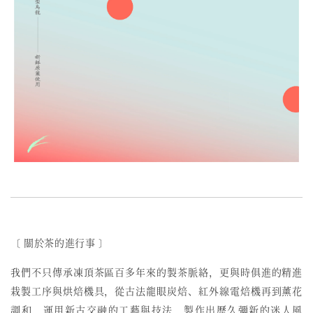
〔 關於茶的進行事 〕
我們不只傳承凍頂茶區百多年來的製茶脈絡，更與時俱進的精進
栽製工序與烘焙機具，從古法龍眼炭焙、紅外線電焙機再到薰花
調和，運用新古交融的工藝與技法，製作出歷久彌新的迷人風