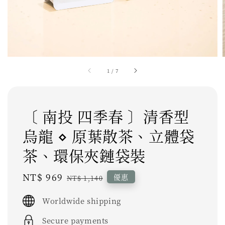
1
/
7
〔 南投 四季春 〕清香型
烏龍 ⋄ 原葉散茶、立體袋
茶、環保夾鏈袋裝
Sale
NT$ 969
Regular
優惠
NT$ 1,140
price
price
Worldwide shipping
Secure payments