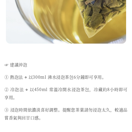
☞ 建議沖泡
① 熱泡法 ⋄ 以300ml 沸水浸泡茶包6分鐘即可享用。
② 冷泡法 ⋄ 以450ml 常溫冷開水浸泡茶包，冷藏約8小時即可
享用。
③ 浸泡時間依濃淡喜好調整。提醒您茶葉請勿浸泡太久，較適品
嘗香氣與回甘口感。