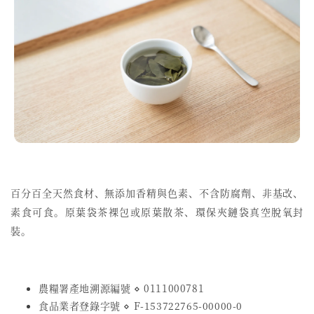
百分百全天然食材、無添加香精與色素、不含防腐劑、非基改、
素食可食。原葉袋茶裸包或原葉散茶、環保夾鏈袋真空脫氧封
裝。
農糧署產地溯源編號 ⋄ 0111000781
食品業者登錄字號
⋄
F-153722765-00000-0