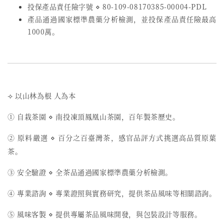
投保產品責任險字號
⋄
80-109-08170385-00004-PDL
產品通過國家標準農藥分析檢測，並投保產品責任險最高
1000萬。
⟢ 以山林為根 人為本
① 自栽茶園 ⋄ 南投凍頂鳳凰山茶園，百年製茶歷史。
② 原料嚴選 ⋄ 百分之百臺灣茶，感官品評方式挑選高品質原葉
茶。
③ 安全驗證 ⋄ 全茶品通過國家標準農藥分析檢測。
④ 專業諮詢 ⋄ 專業證照與實務研究，提供茶品風味等相關諮詢。
⑤ 風味客製 ⋄ 提供專屬茶品風味開發，與包裝設計等服務。