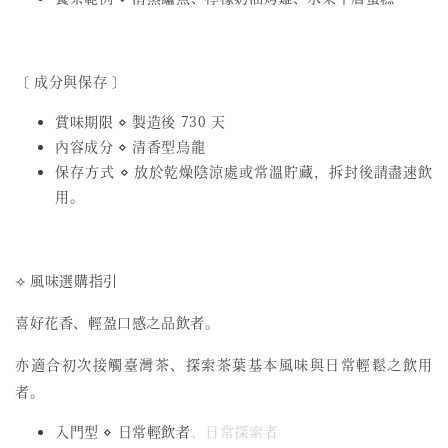
〔 成分與保存 〕
賞味期限 ⋄ 製造後 730 天
內容成分 ⋄ 清香型烏龍
保存方式 ⋄ 放於乾燥陰涼處或常溫貯藏，拆封後請盡速飲
用。
⟢ 風味選購指引
喜好花香、輕盈口感之品飲者。
亦適合初次接觸臺灣茶、探索茶葉基本風味與日常輕鬆之飲用
者。
入門型 ⋄ 日常輕飲者
、日常探索者