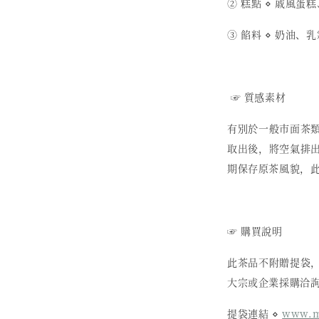
② 糕點 ⋄ 戚風蛋
③ 餡料 ⋄ 奶油
☞ 質感素材
有別於一般市面茶
取出後，將空氣排
期保存原茶風貌，
☞ 購買說明
此茶品不附贈提袋
大宗或企業採購洽
提袋連結 ⋄
www.mo