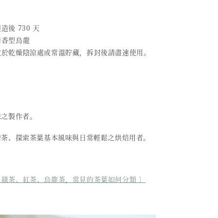
造後 730 天
焙香型烏龍
 放於乾燥陰涼處或常溫貯藏，拆封後請盡速使用。
味之製作者。
灣茶、探索茶葉基本風味與日常輕鬆之烘焙用者。
 綠茶、紅茶、烏龍茶，常見的茶葉如何分類 〕