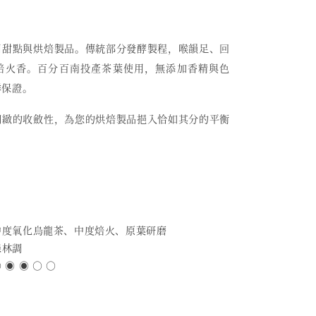
用甜點與烘焙製品。傳統部分發酵製程，喉韻足、回
焙火香。百分百南投產茶葉使用，無添加香精與色
鮮保證。
細緻的收斂性，為您的烘焙製品挹入恰如其分的平衡
 中度氧化烏龍茶、中度焙火、原葉研磨
森林調
 ◉ ◉ ○ ○