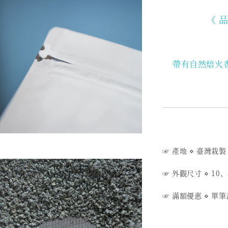
《 
帶有自然焙火
☞ 產地 ⋄ 臺灣栽製
☞ 外觀尺寸 ⋄ 10、
☞ 滿額優惠 ⋄ 單