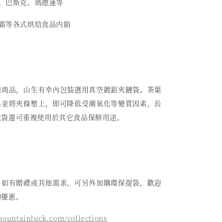
糕、巴斯克、瑪德蓮等
、乳霜等各式烘焙食品内餡
類商品，山生有幸內包裝選用真空鍍鋁夾鏈袋。茶葉
出並將夾條壓上，即可降低受潮氧化等變質因素，長
此袋還可重複使用於其它食品保鮮用途。
，如有贈禮或其他需求，可另外加購環保提袋，歡迎
詢優惠。
untainluck.com/collections