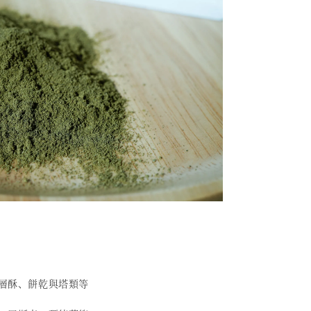
千層酥、餅乾與塔類等