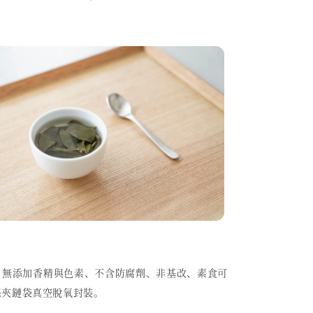
、無添加香精與色素、不含防腐劑、非基改、素食可
保夾鏈袋真空脫氧封裝。