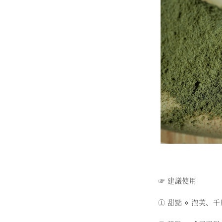
☞ 建議使用
① 甜點 ⋄ 泡芙、