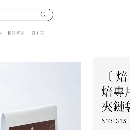
相談茶室
日本語
〔 焙
焙專
夾鏈
Regular
NT$ 315
price