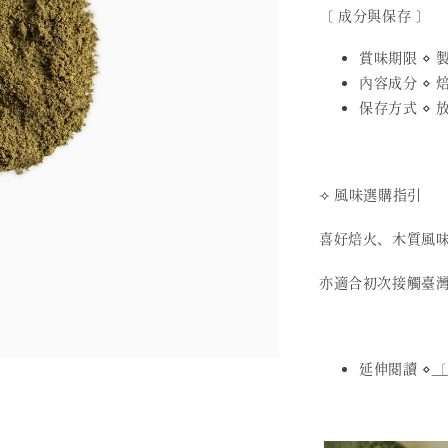
〔 成分與保存 〕
賞味期限 ⋄ 製
內容成分 ⋄ 
保存方式 ⋄
⟢ 風味選購指引
喜好焙火、木質風
亦適合初次接觸臺
延伸閱讀 ⋄
〔