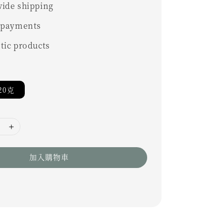
ide shipping
 payments
tic products
20克
加入購物車