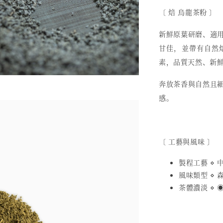
〔 焙 烏龍茶粉 〕
新鮮原葉研磨、適
甘佳，並帶有自然
素，品質天然、新
奔放茶香與自然且
感。
〔 工藝與風味 〕
製程工藝 ⋄
風味類型 ⋄ 
茶體濃淡 ⋄ ◉