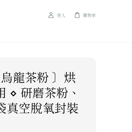
登入
購物車
 烏龍茶粉 〕烘
用 ⋄ 研磨茶粉、
袋真空脫氧封裝