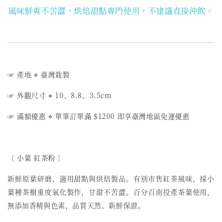
風味鮮爽不苦澀，烘焙甜點專門使用，不建議直接沖飲。
☞ 產地 ⋄ 臺灣栽製
☞ 外觀尺寸 ⋄ 10、8.8、3.5cm
☞ 滿額優惠 ⋄ 單筆訂單滿 $1200 即享臺灣地區免運優惠
〔 小葉 紅茶粉 〕
新鮮原葉研磨、適用甜點與烘焙製品。有別市售紅茶風味，採小
葉種茶樹重度氧化製作，甘甜不苦澀。百分百南投產茶葉使用，
無添加香精與色素，品質天然、新鮮保證。