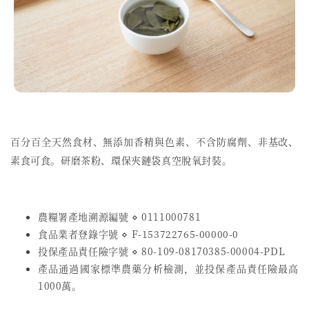
百分百全天然食材、無添加香精與色素、不含防腐劑、非基改、
素食可食。研磨茶粉、環保夾鏈袋真空脫氧封裝。
農糧署產地溯源編號 ⋄ 0111000781
食品業者登錄字號
⋄
F-153722765-00000-0
投保產品責任險字號
⋄
80-109-08170385-00004-PDL
產品通過國家標準農藥分析檢測，並投保產品責任險最高
1000萬。