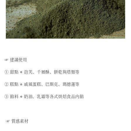
☞ 建議使用
① 甜點 ⋄ 泡芙、千層酥、餅乾與塔類等
② 糕點 ⋄ 戚風蛋糕、巴斯克、瑪德蓮等
③ 餡料 ⋄ 奶油、乳霜等各式烘焙食品内餡
☞ 質感素材