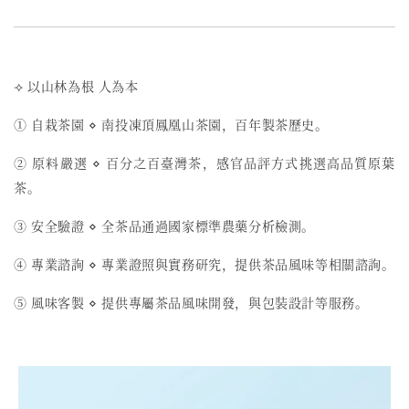
⟢ 以山林為根 人為本
① 自栽茶園 ⋄ 南投凍頂鳳凰山茶園，百年製茶歷史。
② 原料嚴選 ⋄ 百分之百臺灣茶，感官品評方式挑選高品質原葉
茶。
③ 安全驗證 ⋄ 全茶品通過國家標準農藥分析檢測。
④ 專業諮詢 ⋄ 專業證照與實務研究，提供茶品風味等相關諮詢。
⑤ 風味客製 ⋄ 提供專屬茶品風味開發，與包裝設計等服務。