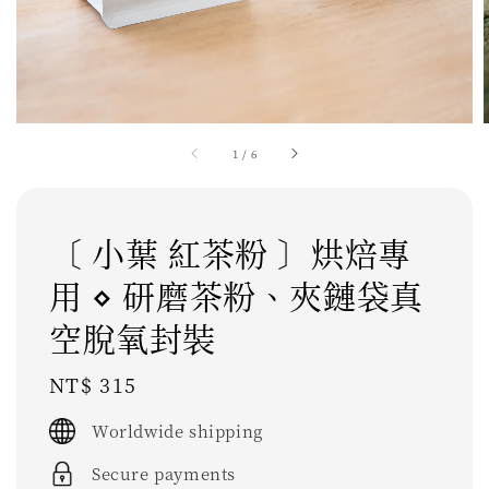
1
/
6
〔 小葉 紅茶粉 〕烘焙專
用 ⋄ 研磨茶粉、夾鏈袋真
空脫氧封裝
Regular
NT$ 315
price
Worldwide shipping
Secure payments