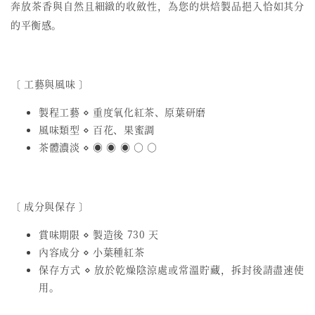
奔放茶香與自然且細緻的收斂性，為您的烘焙製品挹入恰如其分
的平衡感。
〔 工藝與風味 〕
製程工藝 ⋄ 重度氧化紅茶、原葉研磨
風味類型 ⋄ 百花、果蜜調
茶體濃淡 ⋄ ◉ ◉ ◉ ○ ○
〔 成分與保存 〕
賞味期限 ⋄ 製造後 730 天
內容成分 ⋄ 小葉種紅茶
保存方式 ⋄ 放於乾燥陰涼處或常溫貯藏，拆封後請盡速使
用。