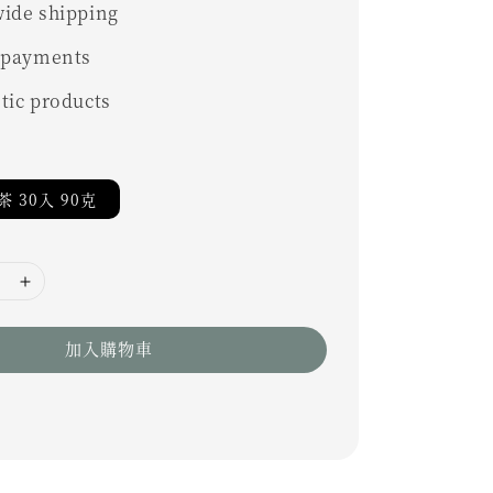
ide shipping
 payments
tic products
 30入 90克
加入購物車