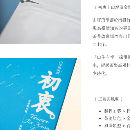
〔 初衷︱山坪頂金
山坪頂坐落於南投
現為臺灣知名的專業
茶業改良場培育出的
二七仔。
「山生有幸」採用
水，緩緩凝聚高雅
少時代。
〔 工藝與風味 〕
製程工藝 ⋄
茶湯顏色 ⋄ 
風味類型 ⋄ 