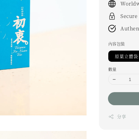
Worldw
Secure
Authen
內容包裝
原葉立體袋茶
數量
分享