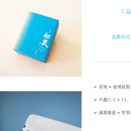
《 
高雅桂花
☞ 產地
⋄
臺灣栽製
☞ 外觀尺寸
⋄
12、
☞ 滿額優惠
⋄
單筆