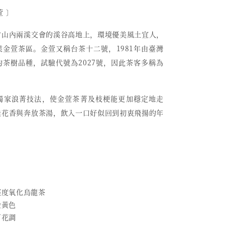
萱 〕
竹山內兩溪交會的溪谷高地上，環境優美風土宜人，
金萱茶區。金萱又稱台茶十二號，1981年由臺灣
茶樹品種，試驗代號為2027號，因此茶客多稱為
獨家浪菁技法，使金萱茶菁及枝梗能更加穩定地走
桂花香與奔放茶湯，飲入一口好似回到初衷飛揚的年
 輕度氧化烏龍茶
金黃色
百花調