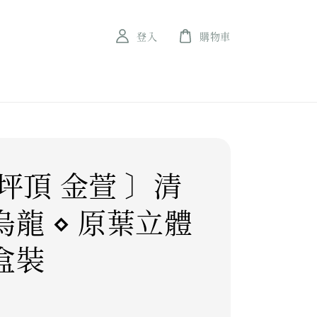
登入
購物車
坪頂 金萱 〕清
烏龍 ⋄ 原葉立體
盒裝