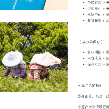
茶體濃淡 ⋄ ◉
香型變化 ⋄ ◉
風味搭配 ⋄
餐茶範例 ⋄
〔 成分與保存 〕
賞味期限 ⋄ 製
內容成分 ⋄ 
保存方式 ⋄
⟢ 風味選購指引
喜好花香、輕盈口
亦適合初次接觸臺