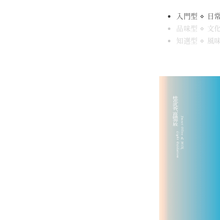
入門型 ⋄ 日
品味型 ⋄ 
知選型 ⋄ 