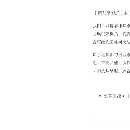
〔 關於茶的進行事 
我們不只傳承凍頂
序與烘焙機具，從
古交融的工藝與技
除了鳳凰山的自栽
理、茶樹品種、製
同的風味呈現，適
延伸閱讀 ⋄
〔