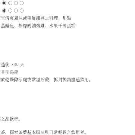
 ◉ ○ ○ ○
 ◉ ○ ○ ○
 適宜清爽風味或帶鮮甜感之料理、甜點
 清蒸鱸魚、檸檬奶油烤雞、水果千層蛋糕
造後 730 天
清香型烏龍
 放於乾燥陰涼處或常溫貯藏，拆封後請盡速飲用。
感之品飲者。
灣茶、探索茶葉基本風味與日常輕鬆之飲用者。