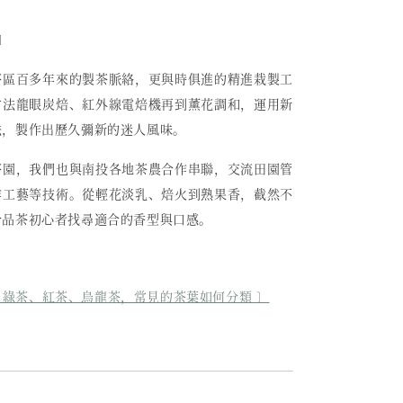
〕
茶區百多年來的製茶脈絡，更與時俱進的精進栽製工
古法龍眼炭焙、紅外線電焙機再到薰花調和，運用新
法，製作出歷久彌新的迷人風味。
茶園，我們也與南投各地茶農合作串聯，交流田園管
作工藝等技術。從輕花淡乳、焙火到熟果香，截然不
合品茶初心者找尋適合的香型與口感。
 綠茶、紅茶、烏龍茶，常見的茶葉如何分類 〕