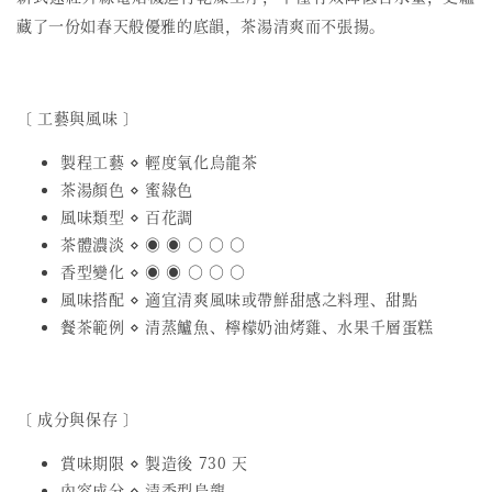
藏了一份如春天般優雅的底韻，茶湯清爽而不張揚。
〔 工藝與風味 〕
製程工藝 ⋄ 輕度氧化烏龍茶
茶湯顏色 ⋄ 蜜綠色
風味類型 ⋄ 百花調
茶體濃淡 ⋄ ◉ ◉ ○ ○ ○
香型變化 ⋄ ◉ ◉ ○ ○ ○
風味搭配 ⋄ 適宜清爽風味或帶鮮甜感之料理、甜點
餐茶範例 ⋄ 清蒸鱸魚、檸檬奶油烤雞、水果千層蛋糕
〔 成分與保存 〕
賞味期限 ⋄ 製造後 730 天
內容成分 ⋄ 清香型烏龍