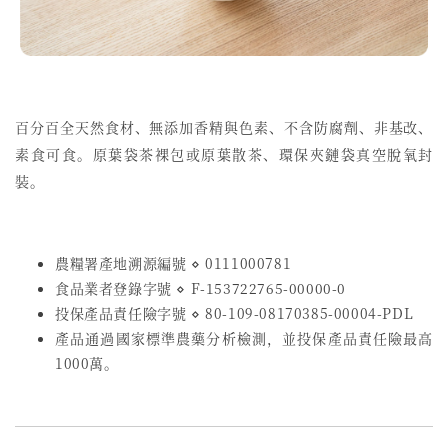
百分百全天然食材、無添加香精與色素、不含防腐劑、非基改、
素食可食。原葉袋茶裸包或原葉散茶、環保夾鏈袋真空脫氧封
裝。
農糧署產地溯源編號 ⋄ 0111000781
食品業者登錄字號
⋄
F-153722765-00000-0
投保產品責任險字號
⋄
80-109-08170385-00004-PDL
產品通過國家標準農藥分析檢測，並投保產品責任險最高
1000萬。