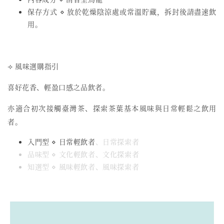
保存方式 ⋄ 放於乾燥陰涼處或常溫貯藏，拆封後請盡速飲
用。
⟢ 風味選購指引
喜好花香、輕盈口感之品飲者。
亦適合初次接觸臺灣茶、探索茶葉基本風味與日常輕鬆之飲用
者。
入門型 ⋄ 日常輕飲者
、日常探索者
品味型 ⋄ 文化輕飲者、文化探索者
知選型 ⋄ 風味輕飲者、風味探索者