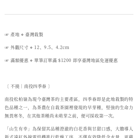
☞ 產地
⋄
臺灣栽製
☞ 外觀尺寸
⋄
12、9.5、4.2cm
☞ 滿額優惠
⋄
單筆訂單滿 $1200 即享臺灣地區免運優惠
〔 不撓︱南投四季春 〕
南投松柏嶺為現今臺灣茶的主要產區，四季春即是此地栽製的特
色品種之一，為茶農在自栽茶園裡發現的早芽種，堅強的生命力
無畏寒冬，在其他茶種尚未萌芽之前，便可採收第一次。
「山生有幸」為保留其品種澄澈的白花香與甘甜口感，大膽導入
新式遠紅外線電焙機進行乾燥工序，不僅有效降低含水量，更蘊