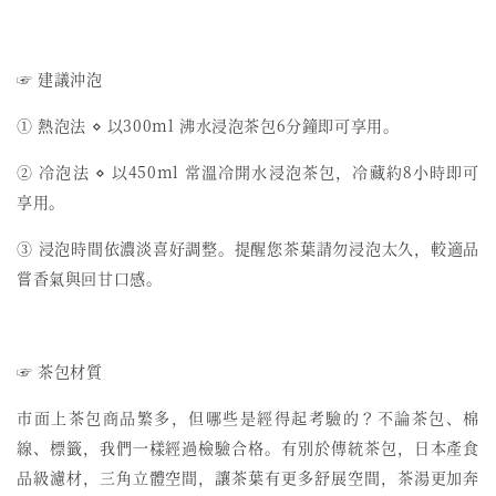
☞ 建議沖泡
① 熱泡法 ⋄ 以300ml 沸水浸泡茶包6分鐘即可享用。
② 冷泡法 ⋄ 以450ml 常溫冷開水浸泡茶包，冷藏約8小時即可
享用。
③ 浸泡時間依濃淡喜好調整。提醒您茶葉請勿浸泡太久，較適品
嘗香氣與回甘口感。
☞ 茶包材質
市面上茶包商品繁多，但哪些是經得起考驗的？不論茶包、棉
線、標籤，我們一樣經過檢驗合格。有別於傳統茶包，日本產食
品級濾材，三角立體空間，讓茶葉有更多舒展空間，茶湯更加奔