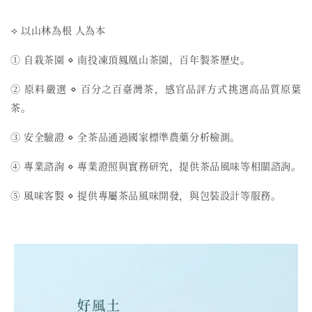
⟢ 以山林為根 人為本
① 自栽茶園 ⋄ 南投凍頂鳳凰山茶園，百年製茶歷史。
② 原料嚴選 ⋄ 百分之百臺灣茶，感官品評方式挑選高品質原葉
茶。
③ 安全驗證 ⋄ 全茶品通過國家標準農藥分析檢測。
④ 專業諮詢 ⋄ 專業證照與實務研究，提供茶品風味等相關諮詢。
⑤ 風味客製 ⋄ 提供專屬茶品風味開發，與包裝設計等服務。