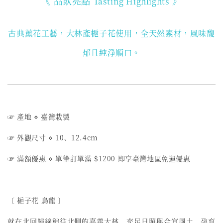
《 品飲亮點
》
Tasting Highlights
古典薰花工藝，大林產梔子花使用
，全天然素材，風味馥
郁且純淨順口。
☞ 產地 ⋄ 臺灣栽製
☞ 外觀尺寸 ⋄ 10、12.4cm
☞ 滿額優惠 ⋄ 單筆訂單滿 $1200 即享臺灣地區免運優惠
〔 梔子花 烏龍 〕
就在北回歸線稍往北側的嘉義大林，充足日照與合宜風土，孕育