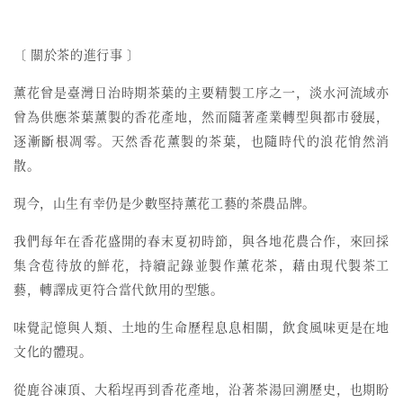
〔 關於茶的進行事 〕
薰花曾是臺灣日治時期茶葉的主要精製工序之一，
淡水河流域亦
曾為供應茶葉薰製的香花產地，然而
隨著產業轉型與都市發展，
逐漸斷根凋零。天然香花薰製的茶葉，也隨時代的浪花悄然消
散。
現今，山生有幸仍是少數堅持薰花工藝的茶農品牌。
我們每年在香花盛開的春末夏初時節，與各地花農合作，來回採
集含苞待放的鮮花，持續記錄並製作薰花茶，藉由現代製茶工
藝，轉譯成更符合當代飲用的型態。
味覺記憶與人類、土地的生命歷程息息相關，飲食風味更是在地
文化的體現。
從鹿谷凍頂、大稻埕再到香花產地，沿著茶湯回溯歷史，也期盼