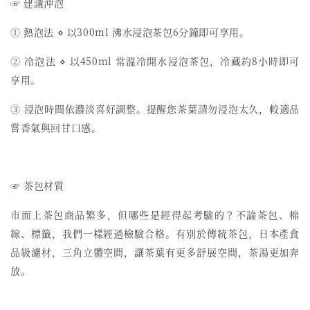
☞ 建議沖泡
① 熱泡法 ⋄ 以300ml 沸水浸泡茶包6分鐘即可享用。
② 冷泡法 ⋄ 以450ml 常溫冷開水浸泡茶包，冷藏約8小時即可
享用。
③ 浸泡時間依濃淡喜好調整。提醒您茶葉請勿浸泡太久，較適品
嘗香氣與回甘口感。
☞ 茶包材質
市面上茶包商品繁多，但哪些是經得起考驗的？不論茶包、棉
線、標籤，我們一樣經過檢驗合格。有別於傳統茶包，日本產食
品級濾材，三角立體空間，讓茶葉有更多舒展空間，茶湯更加奔
放。