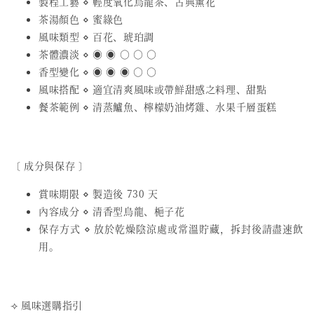
製程工藝 ⋄ 輕度氧化烏龍茶、古典薰花
茶湯顏色 ⋄ 蜜綠色
風味類型 ⋄ 百花、琥珀調
茶體濃淡 ⋄ ◉ ◉ ○ ○ ○
香型變化 ⋄ ◉ ◉ ◉ ○ ○
風味搭配 ⋄ 適宜清爽風味或帶鮮甜感之料理、甜點
餐茶範例 ⋄ 清蒸鱸魚、檸檬奶油烤雞、水果千層蛋糕
〔 成分與保存 〕
賞味期限 ⋄ 製造後 730 天
內容成分 ⋄ 清香型烏龍、梔子花
保存方式 ⋄ 放於乾燥陰涼處或常溫貯藏，拆封後請盡速飲
用。
⟢ 風味選購指引