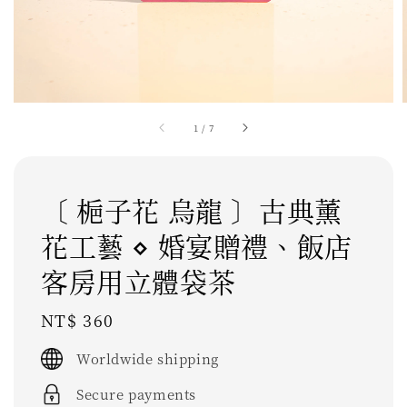
1
/
7
〔 梔子花 烏龍 〕古典薰
花工藝 ⋄ 婚宴贈禮、飯店
客房用立體袋茶
Regular
NT$ 360
price
Worldwide shipping
Secure payments