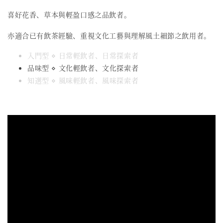
喜好花香、草本與輕盈口感之品飲者。
亦適合已有飲茶經驗、重視文化工藝與理解風土細節之飲用者。
入門型 ⋄ 日常輕飲者、日常探索者
品味型 ⋄ 文化輕飲者、文化探索者
知選型 ⋄ 風味輕飲者、風味探索者