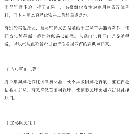
出品質極佳的「梔子花果」，為臺灣代表性的食用色素及賦香
料，日本人更為追尋此物在二戰後重返當地。
有別於其他產區，農友堅持友善環境的手工除草與無毒耕作，使
花香更加純潔，餘韻近似荔枝甜感。也讓山生有幸在追尋多年
後，得以重現此款曾於日治時期名揚四海的經典薰花茶。
〔 古典薰花工藝 〕
將茶葉與鮮花依比例層層交疊，使茶葉吸附鮮花香氣，並在香花
枯萎前挑除，有效降低苦澀與雜味，使整體風味更加豐富且純淨
順口。
〔 工藝與風味 〕