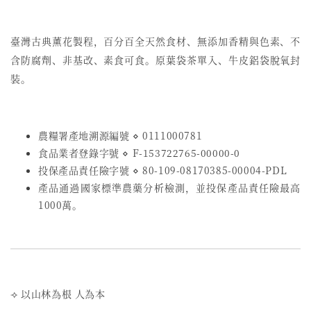
臺灣古典薰花製程，百分百全天然食材、無添加香精與色素、不
含防腐劑、非基改、素食可食。原葉袋茶單入、牛皮鋁袋脫氧封
裝。
農糧署產地溯源編號 ⋄ 0111000781
食品業者登錄字號
⋄
F-153722765-00000-0
投保產品責任險字號
⋄
80-109-08170385-00004-PDL
產品通過國家標準農藥分析檢測，並投保產品責任險最高
1000萬。
⟢ 以山林為根 人為本