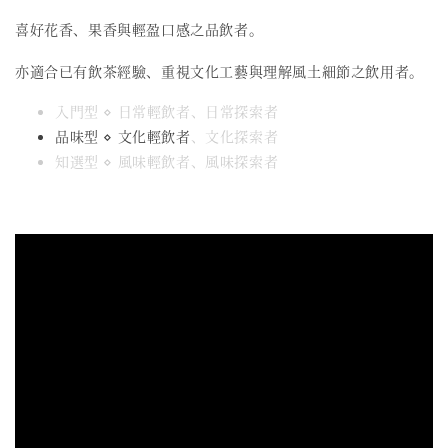
喜好花香、果香與輕盈口感之品飲者。
亦適合已有飲茶經驗、重視文化工藝與理解風土細節之飲用者。
入門型 ⋄ 日常輕飲者、日常探索者
品味型 ⋄ 文化輕飲者
、文化探索者
知選型 ⋄ 風味輕飲者、風味探索者