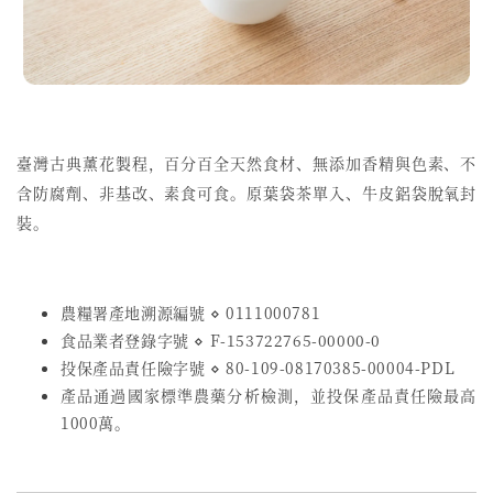
臺灣古典薰花製程，
百分百全天然食材、無添加香精與色素、不
含防腐劑、非基改、素食可食。原葉袋茶單入、牛皮鋁袋脫氧封
裝。
農糧署產地溯源編號 ⋄ 0111000781
食品業者登錄字號
⋄
F-153722765-00000-0
投保產品責任險字號
⋄
80-109-08170385-00004-PDL
產品通過國家標準農藥分析檢測，並投保產品責任險最高
1000萬。