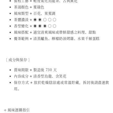
製程工藝 ⋄ 輕度氧化烏龍茶、古典薰花
茶湯顏色 ⋄ 蜜綠色
風味類型 ⋄ 百花、果蜜調
茶體濃淡 ⋄ ◉ ◉ ○ ○ ○
香型變化 ⋄ ◉ ◉ ◉ ○ ○
風味搭配 ⋄ 適宜清爽風味或帶鮮甜感之料理、甜點
餐茶範例 ⋄ 清蒸鱸魚、檸檬奶油烤雞、水果千層蛋糕
〔 成分與保存 〕
賞味期限 ⋄ 製造後 730 天
內容成分 ⋄ 清香型烏龍、含笑花
保存方式 ⋄ 放於乾燥陰涼處或常溫貯藏，拆封後請盡速飲
用。
⟢ 風味選購指引