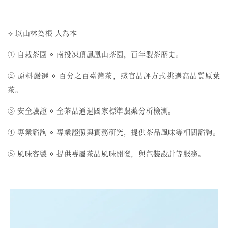
⟢ 以山林為根 人為本
① 自栽茶園 ⋄ 南投凍頂鳳凰山茶園，百年製茶歷史。
② 原料嚴選 ⋄ 百分之百臺灣茶，感官品評方式挑選高品質原葉
茶。
③ 安全驗證 ⋄ 全茶品通過國家標準農藥分析檢測。
④ 專業諮詢 ⋄ 專業證照與實務研究，提供茶品風味等相關諮詢。
⑤ 風味客製 ⋄ 提供專屬茶品風味開發，與包裝設計等服務。