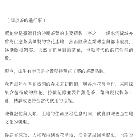
〔 關於茶的進行事 〕
薰花曾是臺灣日治時期茶葉的主要精製工序之一，
淡水河流域亦
曾為供應茶葉薰製的香花產地，然而
隨著產業轉型與都市發展，
逐漸斷根凋零。天然香花薰製的茶葉，也隨時代的浪花悄然消
散。
現今，山生有幸仍是少數堅持薰花工藝的茶農品牌。
我們每年在香花盛開的春末夏初時節，與各地花農合作，來回採
集含苞待放的鮮花，持續記錄並製作薰花茶，藉由現代製茶工
藝，轉譯成更符合當代飲用的型態。
味覺記憶與人類、土地的生命歷程息息相關，飲食風味更是在地
文化的體現。
從鹿谷凍頂、大稻埕再到香花產地，沿著茶湯回溯歷史，也期盼