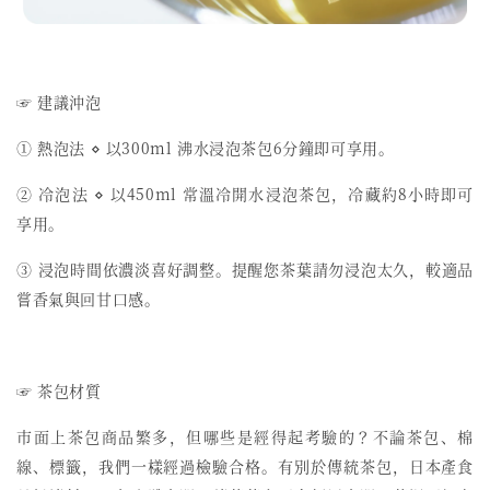
☞ 建議沖泡
① 熱泡法 ⋄ 以300ml 沸水浸泡茶包6分鐘即可享用。
② 冷泡法 ⋄ 以450ml 常溫冷開水浸泡茶包，冷藏約8小時即可
享用。
③ 浸泡時間依濃淡喜好調整。提醒您茶葉請勿浸泡太久，較適品
嘗香氣與回甘口感。
☞ 茶包材質
市面上茶包商品繁多，但哪些是經得起考驗的？不論茶包、棉
線、標籤，我們一樣經過檢驗合格。有別於傳統茶包，日本產食