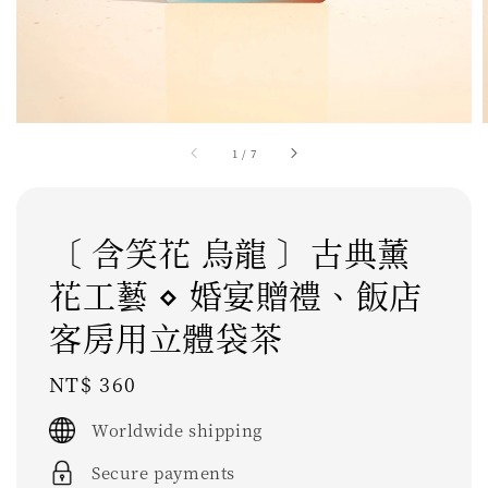
1
/
7
〔 含笑花 烏龍 〕古典薰
花工藝 ⋄ 婚宴贈禮、飯店
客房用立體袋茶
Regular
NT$ 360
price
Worldwide shipping
Secure payments