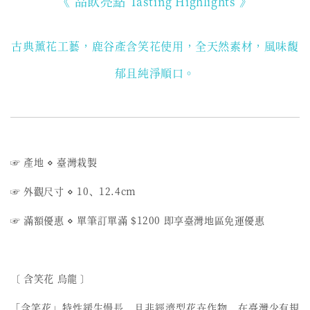
《 品飲亮點
》
Tasting Highlights
古典薰花工藝，鹿谷產含笑花使用
，全天然素材，風味馥
郁且純淨順口。
☞ 產地 ⋄ 臺灣栽製
☞ 外觀尺寸 ⋄ 10、12.4cm
☞ 滿額優惠 ⋄ 單筆訂單滿 $1200 即享臺灣地區免運優惠
〔 含笑花 烏龍 〕
「含笑花」特性緩生慢長，且非經濟型花卉作物，在臺灣少有規