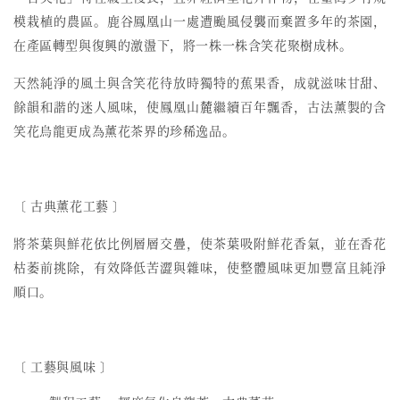
模栽植的農區。鹿谷鳳凰山一處遭颱風侵襲而棄置多年的茶園，
在產區轉型與復興的激盪下，將一株一株含笑花聚樹成林。
天然純淨的風土與含笑花待放時獨特的蕉果香，成就滋味甘甜、
餘韻和諧的迷人風味，使鳳凰山麓繼續百年飄香，古法薰製的含
笑花烏龍更成為薰花茶界的珍稀逸品。
〔 古典薰花工藝 〕
將茶葉與鮮花依比例層層交疊，使茶葉吸附鮮花香氣，並在香花
枯萎前挑除，有效降低苦澀與雜味，使整體風味更加豐富且純淨
順口。
〔 工藝與風味 〕