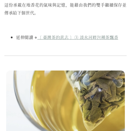
這份承載在地香花的氣味與記憶，能藉由我們的雙手繼續保存並
傳承給下個世代。
延伸閱讀 ⋄
〔 臺灣茶的意志 〕③ 淡水河畔包種茶飄香