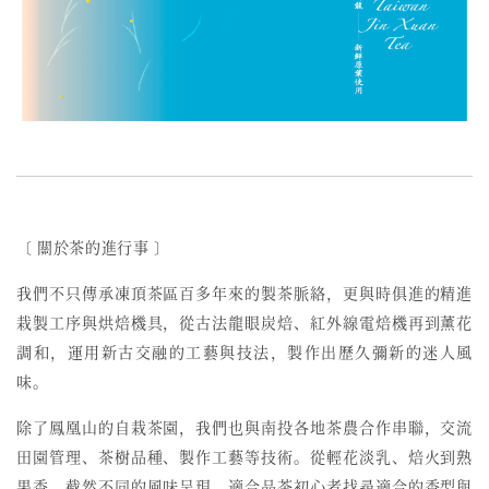
〔 關於茶的進行事 〕
我們不只傳承凍頂茶區百多年來的製茶脈絡，更與時俱進的精進
栽製工序與烘焙機具，從古法龍眼炭焙、紅外線電焙機再到薰花
調和，運用新古交融的工藝與技法，製作出歷久彌新的迷人風
味。
除了鳳凰山的自栽茶園，我們也與南投各地茶農合作串聯，交流
田園管理、茶樹品種、製作工藝等技術。從輕花淡乳、焙火到熟
果香，截然不同的風味呈現，適合品茶初心者找尋適合的香型與