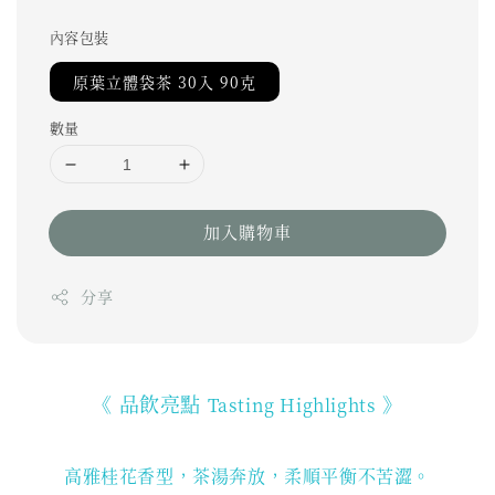
內容包裝
原葉立體袋茶 30入 90克
數量
加入購物車
分享
《 品飲亮點
》
Tasting Highlights
高雅桂花香型，茶湯奔放，柔順平衡不苦澀。