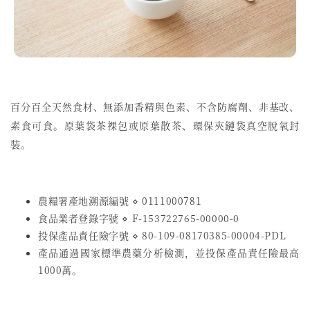
百分百全天然食材、無添加香精與色素、不含防腐劑、非基改、
素食可食。原葉袋茶裸包或原葉散茶、環保夾鏈袋真空脫氧封
裝。
農糧署產地溯源編號 ⋄ 0111000781
食品業者登錄字號
⋄
F-153722765-00000-0
投保產品責任險字號
⋄
80-109-08170385-00004-PDL
產品通過國家標準農藥分析檢測，並投保產品責任險最高
1000萬。