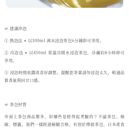
☞ 建議沖泡
① 熱泡法 ⋄ 以300ml 沸水浸泡茶包6分鐘即可享用。
② 冷泡法 ⋄ 以450ml 常溫冷開水浸泡茶包，冷藏約8小時即可
享用。
③ 浸泡時間依濃淡喜好調整。提醒您茶葉請勿浸泡太久，較適品
嘗香氣與回甘口感。
☞ 茶包材質
市面上茶包商品繁多，但哪些是經得起考驗的？不論茶包、棉
線、標籤，我們一樣經過檢驗合格。有別於傳統茶包，日本產食