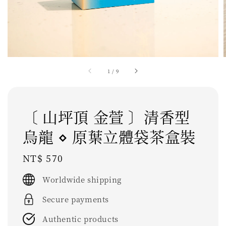
1
/
9
〔 山坪頂 金萱 〕清香型
烏龍 ⋄ 原葉立體袋茶盒裝
Regular
NT$ 570
price
Worldwide shipping
Secure payments
Authentic products