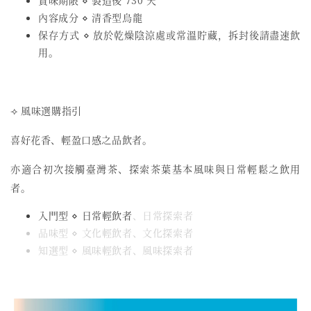
賞味期限 ⋄ 製造後 730 天
內容成分 ⋄ 清香型烏龍
保存方式 ⋄ 放於乾燥陰涼處或常溫貯藏，拆封後請盡速飲
用。
⟢ 風味選購指引
喜好花香、輕盈口感之品飲者。
亦適合初次接觸臺灣茶、探索茶葉基本風味與日常輕鬆之飲用
者。
入門型 ⋄ 日常輕飲者
、日常探索者
品味型 ⋄ 文化輕飲者、文化探索者
知選型 ⋄ 風味輕飲者、風味探索者