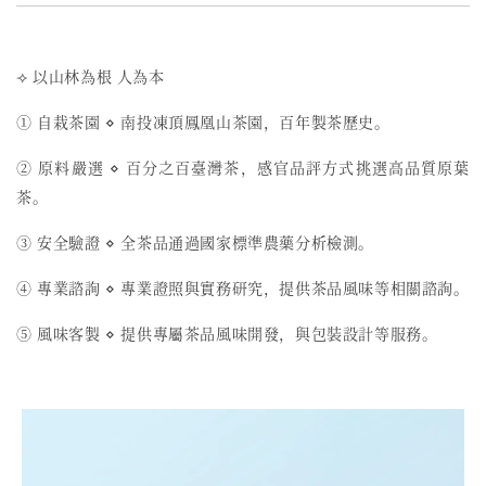
⟢ 以山林為根 人為本
① 自栽茶園 ⋄ 南投凍頂鳳凰山茶園，百年製茶歷史。
② 原料嚴選 ⋄ 百分之百臺灣茶，感官品評方式挑選高品質原葉
茶。
③ 安全驗證 ⋄ 全茶品通過國家標準農藥分析檢測。
④ 專業諮詢 ⋄ 專業證照與實務研究，提供茶品風味等相關諮詢。
⑤ 風味客製 ⋄ 提供專屬茶品風味開發，與包裝設計等服務。