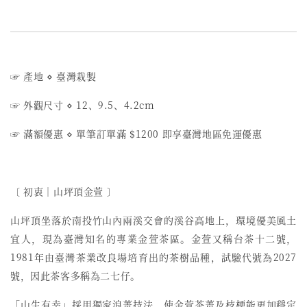
☞ 產地
⋄
臺灣栽製
☞ 外觀尺寸
⋄
12、9.5、4.2
cm
☞ 滿額優惠
⋄
單筆訂單滿 $1200 即享臺灣地區免運優惠
〔 初衷︱山坪頂金萱 〕
山坪頂坐落於南投竹山內兩溪交會的溪谷高地上，環境優美風土
宜人，現為臺灣知名的專業金萱茶區。金萱又稱台茶十二號，
1981年由臺灣茶業改良場培育出的茶樹品種，試驗代號為2027
號，因此茶客多稱為二七仔。
「山生有幸」採用獨家浪菁技法，使金萱茶菁及枝梗能更加穩定