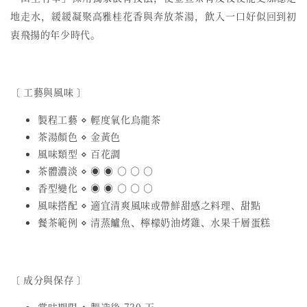
地走水，緩緩凝聚高雅桂花香與奔放茶湯，飲入一口好似回到初
衷飛揚的年少時代。
〔 工藝與風味 〕
製程工藝 ⋄ 輕度氧化烏龍茶
茶湯顏色 ⋄ 金黃色
風味類型 ⋄ 百花調
茶體濃淡 ⋄ ◉ ◉ ○ ○ ○
香型變化 ⋄ ◉ ◉ ○ ○ ○
風味搭配 ⋄ 適宜清爽風味或帶鮮甜感之料理、甜點
餐茶範例 ⋄ 清蒸鱸魚、檸檬奶油烤雞、水果千層蛋糕
〔 成分與保存 〕