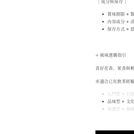
〔 成分與保存 〕
賞味期限 ⋄ 製
內容成分 ⋄
保存方式 ⋄
⟢ 風味選購指引
喜好花香、果香與
亦適合已有飲茶經
入門型 ⋄ 
品味型 ⋄ 文
知選型 ⋄ 