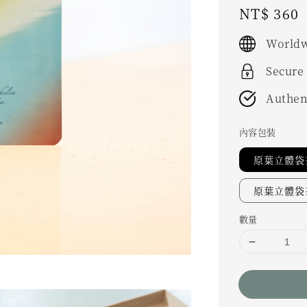
Regular
NT$ 360
price
Worldw
Secure
Authen
內容包裝
原葉立體袋茶
原葉立體袋茶
數量