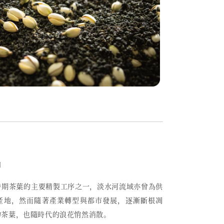
〕
時期茶葉的主要精製工序之一，
淡水河流域亦曾為供
產地，然而
隨著產業轉型與都市發展，逐漸斷根凋
的茶葉，也隨時代的浪花悄然消散。