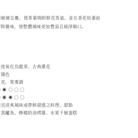
例層層交疊，使茶葉吸附鮮花香氣，並在香花枯萎前
澀與雜味，使整體風味更加豐富且純淨順口。
 輕度氧化烏龍茶、古典薰花
蜜綠色
百花、果蜜調
 ◉ ○ ○ ○
 ◉ ◉ ○ ○
 適宜清爽風味或帶鮮甜感之料理、甜點
 清蒸鱸魚、檸檬奶油烤雞、水果千層蛋糕