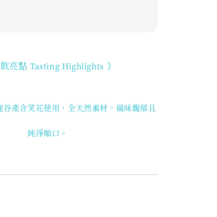
品飲亮點
》
Tasting Highlights
鹿谷產含笑花使用
，全天然素材，風味馥郁且
純淨順口。