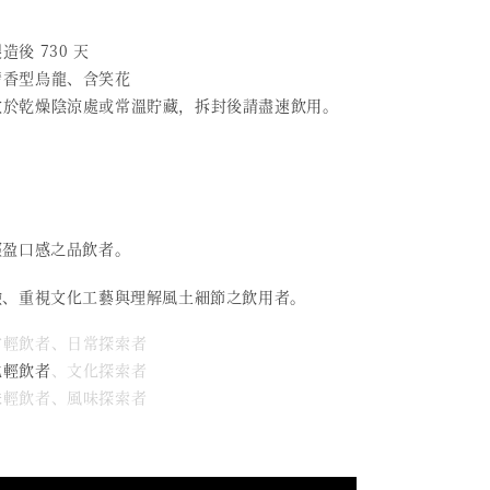
造後 730 天
 清香型烏龍、含笑花
 放於乾燥陰涼處或常溫貯藏，拆封後請盡速飲用。
輕盈口感之品飲者。
驗、重視文化工藝與理解風土細節之飲用者。
日常輕飲者、日常探索者
化輕飲者
、文化探索者
風味輕飲者、風味探索者