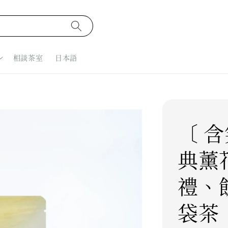
相談茶室
日本語
〔 含
典薰
禮、
袋茶