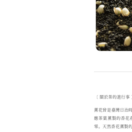
〔 關於茶的進行事 
薰花曾是臺灣日治
應茶葉薰製的香花
零。天然香花薰製