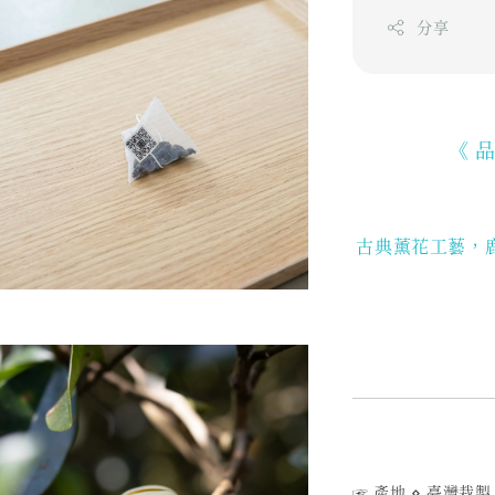
分享
《 
古典薰花工藝，
☞ 產地 ⋄ 臺灣栽製