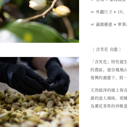
☞ 外觀尺寸 ⋄ 10、
☞ 滿額優惠 ⋄ 單
〔 含笑花 烏龍 〕
「含笑花」特性緩
的農區。鹿谷鳳凰
復興的激盪下，將
天然純淨的風土與
諧的迷人風味，使
為薰花茶界的珍稀