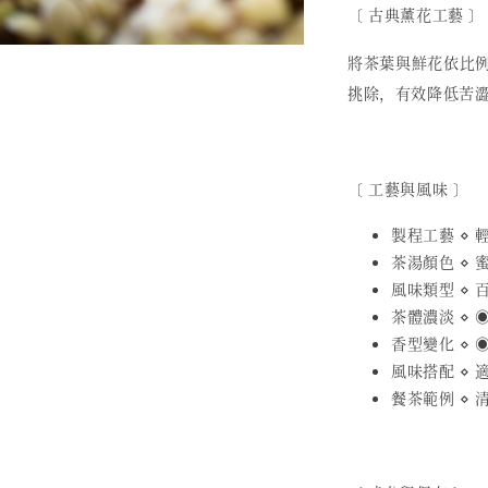
〔 古典薰花工藝 〕
將茶葉與鮮花依比
挑除，有效降低苦
〔 工藝與風味 〕
製程工藝 ⋄
茶湯顏色 ⋄ 
風味類型 ⋄ 
茶體濃淡 ⋄ ◉
香型變化 ⋄ ◉
風味搭配 ⋄
餐茶範例 ⋄