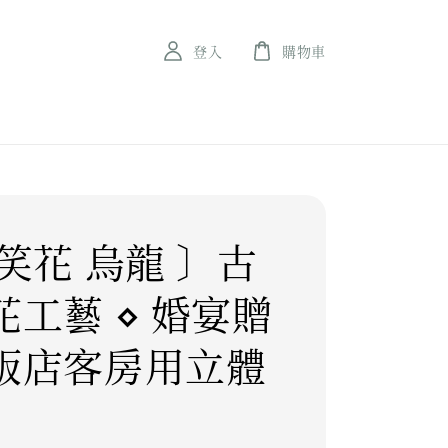
登入
購物車
笑花 烏龍 〕古
花工藝 ⋄ 婚宴贈
飯店客房用立體