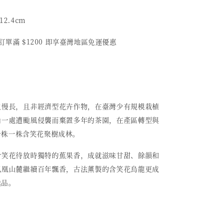
12.4cm
筆訂單滿 $1200 即享臺灣地區免運優惠
生慢長，且非經濟型花卉作物，在臺灣少有規模栽植
山一處遭颱風侵襲而棄置多年的茶園，在產區轉型與
一株一株含笑花聚樹成林。
含笑花待放時獨特的蕉果香，成就滋味甘甜、餘韻和
鳳凰山麓繼續百年飄香，古法薰製的含笑花烏龍更成
逸品。