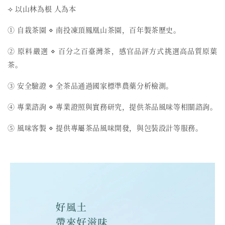
⟢ 以山林為根 人為本
① 自栽茶園 ⋄ 南投凍頂鳳凰山茶園，百年製茶歷史。
② 原料嚴選 ⋄ 百分之百臺灣茶，感官品評方式挑選高品質原葉
茶。
③ 安全驗證 ⋄ 全茶品通過國家標準農藥分析檢測。
④ 專業諮詢 ⋄ 專業證照與實務研究，提供茶品風味等相關諮詢。
⑤ 風味客製 ⋄ 提供專屬茶品風味開發，與包裝設計等服務。