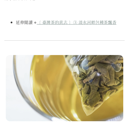
延伸閱讀 ⋄
〔 臺灣茶的意志 〕③ 淡水河畔包種茶飄香