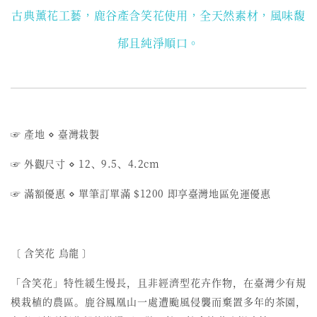
古典薰花工藝，鹿谷產含笑花使用
，全天然素材，風味馥
郁且純淨順口。
☞ 產地 ⋄ 臺灣栽製
☞ 外觀尺寸 ⋄ 12、9.5、4.2cm
☞ 滿額優惠 ⋄ 單筆訂單滿 $1200 即享臺灣地區免運優惠
〔 含笑花 烏龍 〕
「含笑花」特性緩生慢長，且非經濟型花卉作物，在臺灣少有規
模栽植的農區。鹿谷鳳凰山一處遭颱風侵襲而棄置多年的茶園，