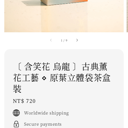
1
/
9
〔 含笑花 烏龍 〕古典薰
花工藝 ⋄ 原葉立體袋茶盒
裝
Regular
NT$ 720
price
Worldwide shipping
Secure payments