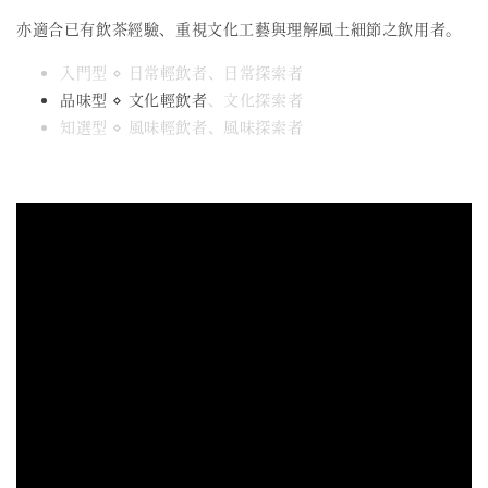
亦適合已有飲茶經驗、重視文化工藝與理解風土細節之飲用者。
入門型 ⋄ 日常輕飲者、日常探索者
品味型 ⋄ 文化輕飲者
、文化探索者
知選型 ⋄ 風味輕飲者、風味探索者