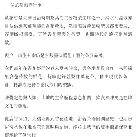
〔 關於茶的進行事 〕
薰花曾是臺灣日治時期茶葉的主要精製工序之一，
淡水河流域亦
曾為供應茶葉薰製的香花產地，然而
隨著產業轉型與都市發展，
逐漸斷根凋零。天然香花薰製的茶葉，也隨時代的浪花悄然消
散。
現今，山生有幸仍是少數堅持薰花工藝的茶農品牌。
我們每年在香花盛開的春末夏初時節，與各地花農合作，來回採
集含苞待放的鮮花，持續記錄並製作薰花茶，藉由現代製茶工
藝，轉譯成更符合當代飲用的型態。
味覺記憶與人類、土地的生命歷程息息相關，飲食風味更是在地
文化的體現。
從鹿谷凍頂、大稻埕再到香花產地，沿著茶湯回溯歷史，也期盼
這份承載在地香花的氣味與記憶，能藉由我們的雙手繼續保存並
傳承給下個世代。