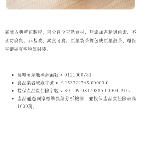
臺灣古典薰花製程，百分百全天然食材、無添加香精與色素、不
含防腐劑、非基改、素食可食。原葉袋茶裸包或原葉散茶、環保
夾鏈袋真空脫氧封裝。
農糧署產地溯源編號 ⋄ 0111000781
食品業者登錄字號
⋄
F-153722765-00000-0
投保產品責任險字號
⋄
80-109-08170385-00004-PDL
產品通過國家標準農藥分析檢測，並投保產品責任險最高
1000萬。