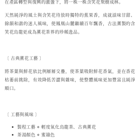
在產區轉型與復興的激盪下，將一株一株含笑花聚樹成林。
天然純淨的風土與含笑花待放時獨特的蕉果香，成就滋味甘甜、
餘韻和諧的迷人風味，使鳳凰山麓繼續百年飄香，古法薰製的含
笑花烏龍更成為薰花茶界的珍稀逸品。
〔 古典薰花工藝 〕
將茶葉與鮮花依比例層層交疊，使茶葉吸附鮮花香氣，並在香花
枯萎前挑除，有效降低苦澀與雜味，使整體風味更加豐富且純淨
順口。
〔 工藝與風味 〕
製程工藝 ⋄ 輕度氧化烏龍茶、古典薰花
茶湯顏色 ⋄ 蜜綠色