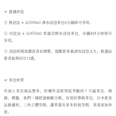
☞ 建議沖泡
① 熱泡法 ⋄ 以300ml 沸水浸泡茶包6分鐘即可享用。
② 冷泡法 ⋄ 以450ml 常溫冷開水浸泡茶包，冷藏約8小時即可
享用。
③ 浸泡時間依濃淡喜好調整。提醒您茶葉請勿浸泡太久，較適品
嘗香氣與回甘口感。
☞ 茶包材質
市面上茶包商品繁多，但哪些是經得起考驗的？不論茶包、棉
線、標籤，我們一樣經過檢驗合格。有別於傳統茶包，日本產食
品級濾材，三角立體空間，讓茶葉有更多舒展空間，茶湯更加奔
放。