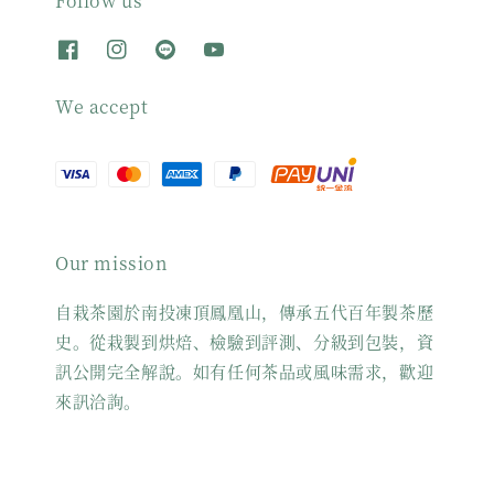
Follow us
We accept
Our mission
自栽茶園於南投凍頂鳳凰山，傳承五代百年製茶歷
史。從栽製到烘焙、檢驗到評測、分級到包裝，資
訊公開完全解說。如有任何茶品或風味需求，歡迎
來訊洽詢。