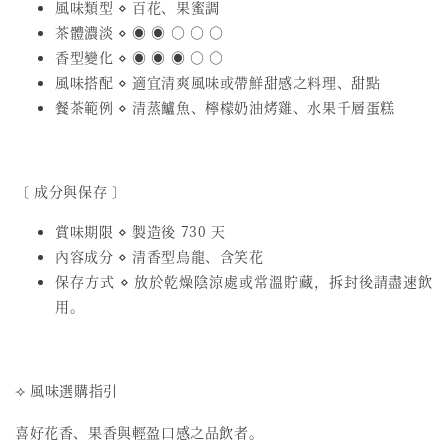
風味類型 ⋄ 百花、果蜜調
茶體濃淡 ⋄ ◉ ◉ ○ ○ ○
香型變化 ⋄ ◉ ◉ ◉ ○ ○
風味搭配 ⋄ 適宜清爽風味或帶鮮甜感之料理、甜點
餐茶範例 ⋄ 清蒸鱸魚、檸檬奶油烤雞、水果千層蛋糕
〔 成分與保存 〕
賞味期限 ⋄ 製造後 730 天
內容成分 ⋄ 清香型烏龍、含笑花
保存方式 ⋄ 放於乾燥陰涼處或常溫貯藏，拆封後請盡速飲
用。
⟢ 風味選購指引
喜好花香、果香與輕盈口感之品飲者。