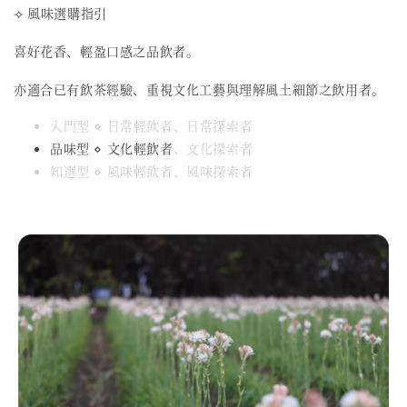
⟢ 風味選購指引
喜好花香、輕盈口感之品飲者。
亦適合已有飲茶經驗、重視文化工藝與理解風土細節之飲用者。
入門型 ⋄ 日常輕飲者、日常探索者
品味型 ⋄ 文化輕飲者
、文化探索者
知選型 ⋄ 風味輕飲者、風味探索者