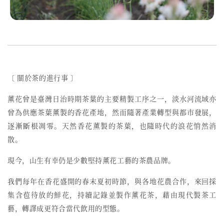
〔 關於茶的進行事 〕
薰花曾是臺灣日治時期茶葉的主要精製工序之一，
淡水河流域亦
曾為供應茶葉薰製的香花產地，然而
隨著產業轉型與都市發展，
逐漸斷根凋零。天然香花薰製的茶葉，也隨時代的浪花悄然消
散。
現今，山生有幸仍是少數堅持薰花工藝的茶農品牌。
我們每年在香花盛開的春末夏初時節，與各地花農合作，來回採
集含苞待放的鮮花，持續記錄並製作薰花茶，藉由現代製茶工
藝，轉譯成更符合當代飲用的型態。