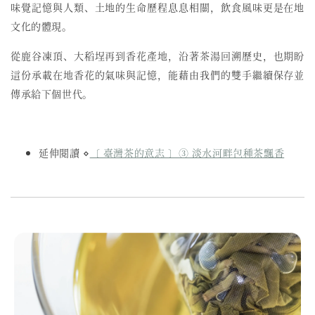
味覺記憶與人類、土地的生命歷程息息相關，飲食風味更是在地
文化的體現。
從鹿谷凍頂、大稻埕再到香花產地，沿著茶湯回溯歷史，也期盼
這份承載在地香花的氣味與記憶，能藉由我們的雙手繼續保存並
傳承給下個世代。
延伸閱讀 ⋄
〔 臺灣茶的意志 〕③ 淡水河畔包種茶飄香