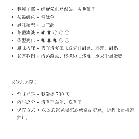
製程工藝 ⋄ 輕度氧化烏龍茶、古典薰花
茶湯顏色 ⋄ 蜜綠色
風味類型 ⋄ 百花調
茶體濃淡 ⋄ ◉ ◉ ○ ○ ○
香型變化 ⋄ ◉ ◉ ◉ ○ ○
風味搭配 ⋄ 適宜清爽風味或帶鮮甜感之料理、甜點
餐茶範例 ⋄ 清蒸鱸魚、檸檬奶油烤雞、水果千層蛋糕
〔 成分與保存 〕
賞味期限 ⋄ 製造後 730 天
內容成分 ⋄ 清香型烏龍、晚香玉
保存方式 ⋄ 放放於乾燥陰涼處或常溫貯藏，拆封後請盡速
飲用。