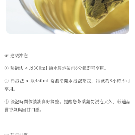
☞ 建議沖泡
① 熱泡法 ⋄ 以300ml 沸水浸泡茶包6分鐘即可享用。
② 冷泡法 ⋄ 以450ml 常溫冷開水浸泡茶包，冷藏約8小時即可
享用。
③ 浸泡時間依濃淡喜好調整。提醒您茶葉請勿浸泡太久，較適品
嘗香氣與回甘口感。
☞ 茶包材質