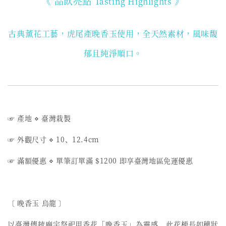
《 品飲亮點
》
Tasting Highlights
古典薰花工藝，虎尾產晚香玉使用
，全天然素材，風味馥
郁且純淨順口。
☞ 產地 ⋄ 臺灣栽製
☞ 外觀尺寸 ⋄ 10、12.4cm
☞ 滿額優惠 ⋄ 單筆訂單滿 $1200 即享臺灣地區免運優惠
〔 晚香玉 烏龍 〕
以臺灣傳統廟宇祭祀用香花「晚香玉」為靈感，此花梗長如穗狀