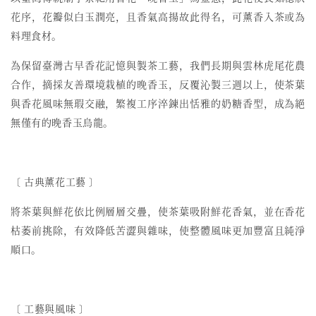
花序，花瓣似白玉潤亮，且香氣高揚故此得名，可薰香入茶或為
料理食材。
為保留臺灣古早香花記憶與製茶工藝，我們長期與雲林虎尾花農
合作，摘採友善環境栽植的晚香玉，反覆沁製三週以上，使茶葉
與香花風味無瑕交融，繁複工序淬鍊出恬雅的奶糖香型，成為絕
無僅有的晚香玉烏龍。
〔
古典薰花工藝
〕
將茶葉與鮮花依比例層層交疊，使茶葉吸附鮮花香氣，並在香花
枯萎前挑除，有效降低苦澀與雜味，使整體風味更加豐富且純淨
順口。
〔 工藝與風味 〕