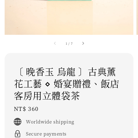
1
/
7
〔 晚香玉 烏龍 〕古典薰
花工藝 ⋄ 婚宴贈禮、飯店
客房用立體袋茶
Regular
NT$ 360
price
Worldwide shipping
Secure payments