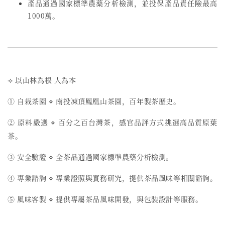
產品通過國家標準農藥分析檢測，並投保產品責任險最高
1000萬。
⟢ 以山林為根 人為本
① 自栽茶園 ⋄ 南投凍頂鳳凰山茶園，百年製茶歷史。
② 原料嚴選 ⋄ 百分之百台灣茶，感官品評方式挑選高品質原葉
茶。
③ 安全驗證 ⋄ 全茶品通過國家標準農藥分析檢測。
④ 專業諮詢 ⋄ 專業證照與實務研究，提供茶品風味等相關諮詢。
⑤ 風味客製 ⋄ 提供專屬茶品風味開發，與包裝設計等服務。