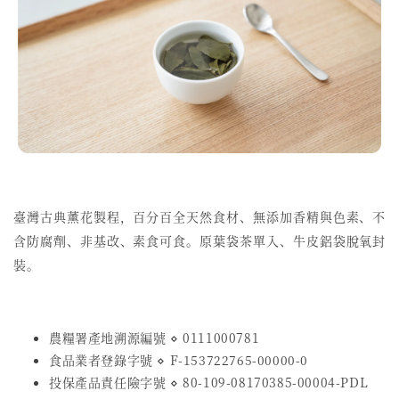
臺灣古典薰花製程，百分百全天然食材、無添加香精與色素、不
含防腐劑、非基改、素食可食。
原葉袋茶單入、牛皮鋁袋脫氧封
裝。
農糧署產地溯源編號 ⋄ 0111000781
食品業者登錄字號
⋄
F-153722765-00000-0
投保產品責任險字號
⋄
80-109-08170385-00004-PDL