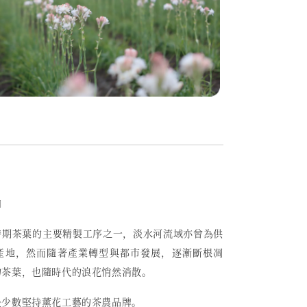
〕
時期茶葉的主要精製工序之一，
淡水河流域亦曾為供
產地，然而
隨著產業轉型與都市發展，逐漸斷根凋
的茶葉，也隨時代的浪花悄然消散。
是少數堅持薰花工藝的茶農品牌。