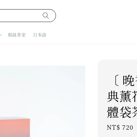
相談茶室
日本語
〔 晚
典薰
體袋
Regular
NT$ 720
price