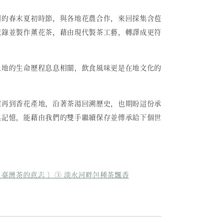
開的春末夏初時節，與各地花農合作，來回採集含苞
記錄並製作薰花茶，藉由現代製茶工藝，轉譯成更符
。
土地的生命歷程息息相關，飲食風味更是在地文化的
埕再到香花產地，沿著茶湯回溯歷史，也期盼這份承
與記憶，能藉由我們的雙手繼續保存並傳承給下個世
 臺灣茶的意志 〕③ 淡水河畔包種茶飄香