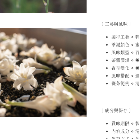
〔 工藝與風味 〕
製程工藝 ⋄
茶湯顏色 ⋄ 
風味類型 ⋄ 
茶體濃淡 ⋄ ◉
香型變化 ⋄ ◉
風味搭配 ⋄
餐茶範例 ⋄
〔 成分與保存 〕
賞味期限 ⋄ 製
內容成分 ⋄
保存方式 ⋄