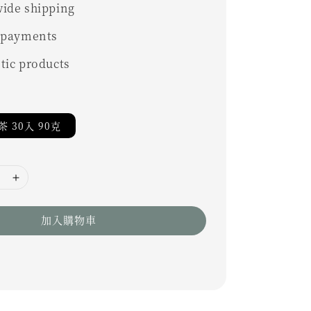
ide shipping
 payments
tic products
 30入 90克
加入購物車