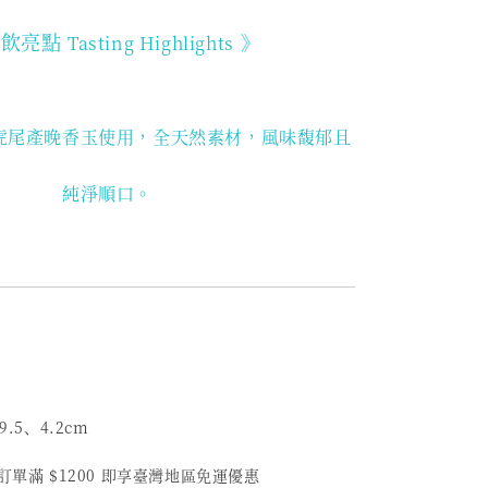
品飲亮點
》
Tasting Highlights
虎尾產晚香玉使用，
全天然素材，風味馥郁且
純淨順口。
9.5、4.2
cm
訂單滿 $1200 即享臺灣地區免運優惠