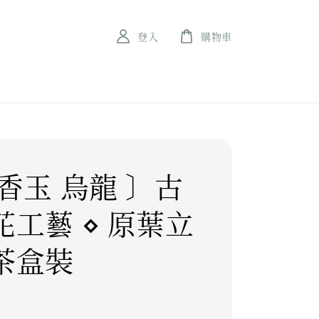
登入
購物車
香玉 烏龍 〕古
花工藝 ⋄ 原葉立
茶盒裝