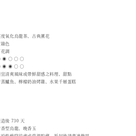
 輕度氧化烏龍茶、古典薰花
蜜綠色
百花調
 ◉ ○ ○ ○
 ◉ ◉ ○ ○
 適宜清爽風味或帶鮮甜感之料理、甜點
 清蒸鱸魚、檸檬奶油烤雞、水果千層蛋糕
造後 730 天
 清香型烏龍、晚香玉
 放於乾燥陰涼處或常溫貯藏，拆封後請盡速飲用。