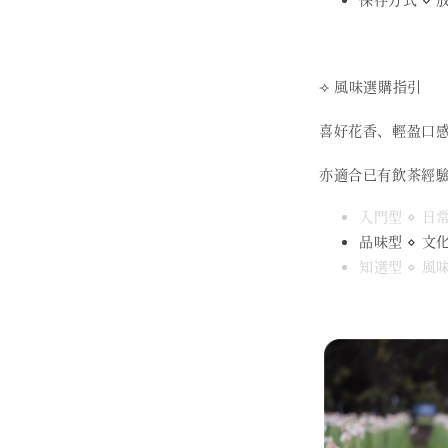
⟢ 風味選購指引
喜好花香、輕盈口
亦適合已有飲茶經
入門型 ⋄ 
品味型 ⋄ 文
知選型 ⋄ 