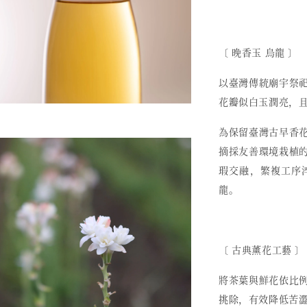
〔 晚香玉 烏龍 〕
以臺灣傳統廟宇祭
花瓣似白玉潤亮，
為保留臺灣古早香
摘採友善環境栽植
瑕交融，繁複工序
龍。
〔
古典薰花工藝
〕
將茶葉與鮮花依比
挑除，有效降低苦