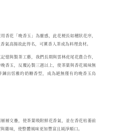
祀用香花「晚香玉」為靈感，此花梗長如穗狀花序，
且香氣高揚故此得名，可薰香入茶或為料理食材。
花記憶與製茶工藝，我們長期與雲林虎尾花農合作，
的晚香玉，反覆沁製三週以上，使茶葉與香花風味無
淬鍊出恬雅的奶糖香型，成為絕無僅有的晚香玉烏
例層層交疊，使茶葉吸附鮮花香氣，並在香花枯萎前
澀與雜味，使整體風味更加豐富且純淨順口。