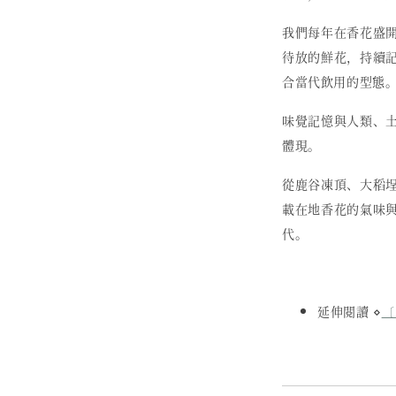
我們每年在香花盛
待放的鮮花，持續
合當代飲用的型態
味覺記憶與人類、
體現。
從鹿谷凍頂、大稻
載在地香花的氣味
代。
延伸閱讀 ⋄
〔