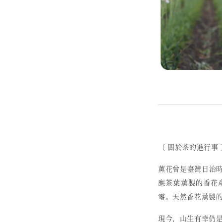
〔 關於茶的進行事 
薰花曾是臺灣日治
應茶葉薰製的香花
零。天然香花薰製
現今，山生有幸仍