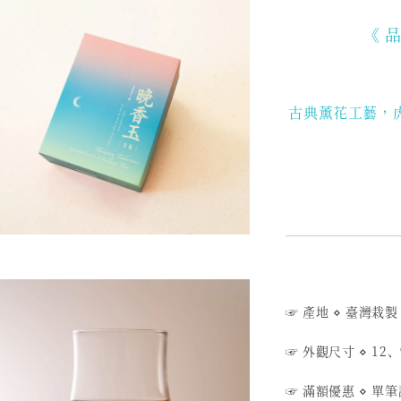
《 
古典薰花工藝，
☞ 產地
⋄
臺灣栽製
☞ 外觀尺寸
⋄
12、
☞ 滿額優惠
⋄
單筆