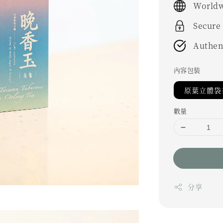
Worldw
Secure
Authen
內容包裝
原葉立體袋茶
數量
分享