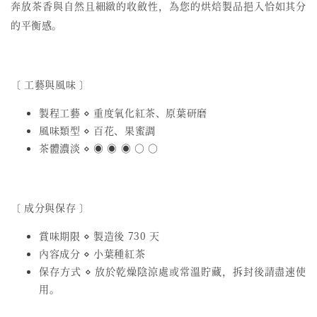
奔放茶香與自然且細緻的收斂性，為您的烘焙製品挹入恰如其分
的平衡感。
〔 工藝與風味 〕
製程工藝 ⋄ 重度氧化紅茶、原葉研磨
風味類型 ⋄ 百花、果蜜調
茶體濃淡 ⋄ ◉ ◉ ◉ ○ ○
〔 成分與保存 〕
賞味期限 ⋄ 製造後 730 天
內容成分 ⋄ 小葉種紅茶
保存方式 ⋄ 放於乾燥陰涼處或常溫貯藏，拆封後請盡速使
用。