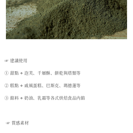
☞ 建議使用
① 甜點 ⋄ 泡芙、千層酥、餅乾與塔類等
② 糕點 ⋄ 戚風蛋糕、巴斯克、瑪德蓮等
③ 餡料 ⋄ 奶油、乳霜等各式烘焙食品内餡
☞ 質感素材