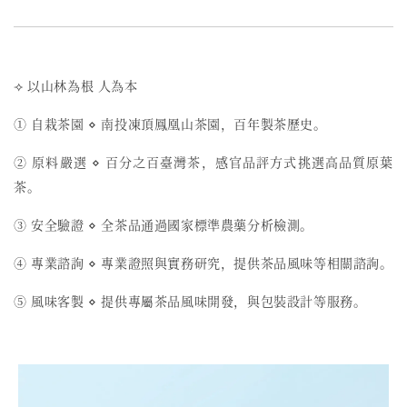
⟢ 以山林為根 人為本
① 自栽茶園 ⋄ 南投凍頂鳳凰山茶園，百年製茶歷史。
② 原料嚴選 ⋄ 百分之百臺灣茶，感官品評方式挑選高品質原葉
茶。
③ 安全驗證 ⋄ 全茶品通過國家標準農藥分析檢測。
④ 專業諮詢 ⋄ 專業證照與實務研究，提供茶品風味等相關諮詢。
⑤ 風味客製 ⋄ 提供專屬茶品風味開發，與包裝設計等服務。