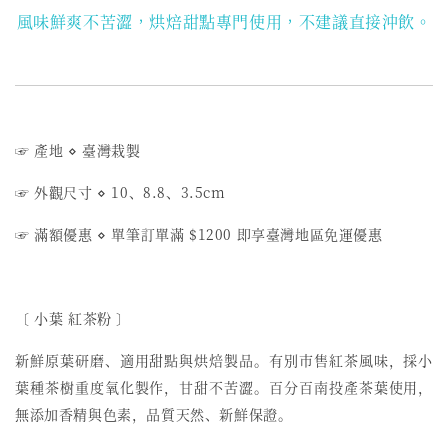
風味鮮爽不苦澀，烘焙甜點專門使用，不建議直接沖飲。
☞ 產地 ⋄ 臺灣栽製
☞ 外觀尺寸 ⋄ 10、8.8、3.5cm
☞ 滿額優惠 ⋄ 單筆訂單滿 $1200 即享臺灣地區免運優惠
〔 小葉 紅茶粉 〕
新鮮原葉研磨、適用甜點與烘焙製品。有別市售紅茶風味，採小
葉種茶樹重度氧化製作，甘甜不苦澀。百分百南投產茶葉使用，
無添加香精與色素，品質天然、新鮮保證。