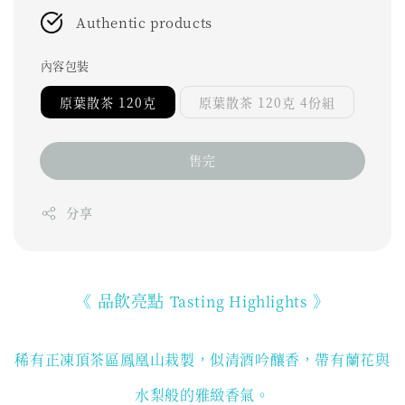
Authentic products
內容包裝
原葉散茶 120克
原葉散茶 120克 4份組
售完
分享
《 品飲亮點
》
Tasting Highlights
稀有正凍頂茶區鳳凰山栽製，似清酒吟釀香，帶有蘭花與
水梨般的雅緻香氣。