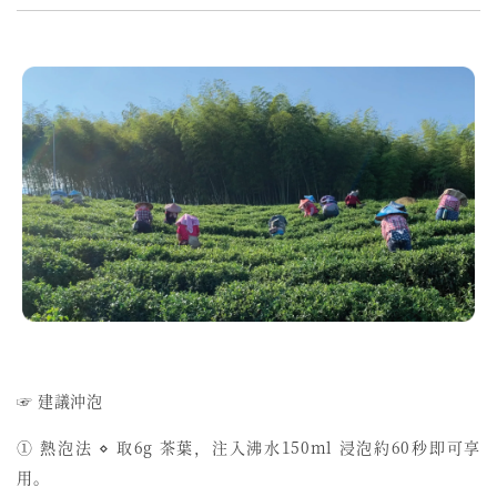
☞ 建議沖泡
① 熱泡法 ⋄ 取6g 茶葉，注入沸水150ml 浸泡約60秒即可享
用。