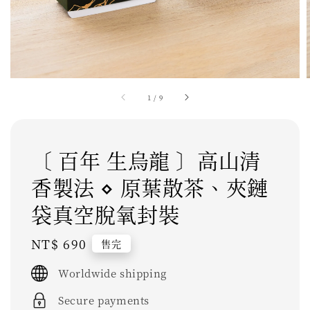
1
/
9
〔 百年 生烏龍 〕高山清
香製法 ⋄ 原葉散茶、夾鏈
袋真空脫氧封裝
Regular
NT$ 690
售完
price
Worldwide shipping
Secure payments