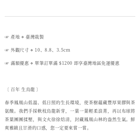
☞ 產地 ⋄ 臺灣栽製
☞ 外觀尺寸 ⋄ 10、8.8、3.5cm
☞ 滿額優惠 ⋄ 單筆訂單滿 $1200 即享臺灣地區免運優惠
〔 百年 生烏龍 〕
春季鳳凰山低溫、低日照的生長環境，使茶樹蘊藏豐厚果膠與茶
氨酸。我們手採軟枝烏龍新芽，一葉一葉輕柔浪菁，再以布球將
茶葉團團揉壓，與文火徐徐焙清，封藏鳳凰山林的盎然生氣。鮮
爽雅緻且甘滑的口感，您一定要來嘗一
嘗
。