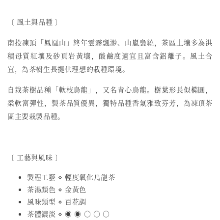
〔 風土與品種 〕
南投凍頂「鳳凰山」終年雲霧飄渺、山嵐裊繞，茶區土壤多為洪
積母質紅壤及砂頁岩黃壤，酸鹼度適宜且富含鋁離子。風土合
宜，為茶樹生長提供理想的栽種環境。
自栽茶樹品種「軟枝烏龍」，又名青心烏龍。樹葉形長似橢圓，
柔軟富彈性，製茶品質優異，獨特品種香氣雅致芬芳，為凍頂茶
區主要栽製品種。
〔 工藝與風味 〕
製程工藝 ⋄ 輕度氧化烏龍茶
茶湯顏色 ⋄ 金黃色
風味類型 ⋄ 百花調
茶體濃淡 ⋄ ◉ ◉ ○ ○ ○