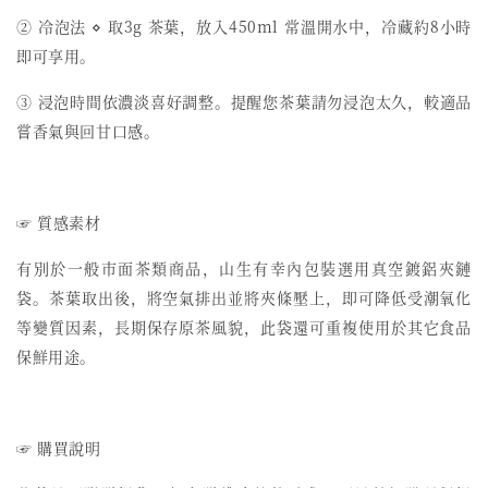
② 冷泡法 ⋄ 取3g 茶葉，放入450ml 常溫開水中，冷藏約8小時
即可享用。
③ 浸泡時間依濃淡喜好調整。提醒您茶葉請勿浸泡太久，較適品
嘗香氣與回甘口感。
☞ 質感素材
有別於一般市面茶類商品，山生有幸內包裝選用真空鍍鋁夾鏈
袋。茶葉取出後，將空氣排出並將夾條壓上，即可降低受潮氧化
等變質因素，長期保存原茶風貌，此袋還可重複使用於其它食品
保鮮用途。
☞ 購買說明