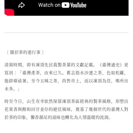
〔 關於茶的進行事 〕
清領時期，即有凍頂先民栽製茶葉的文獻記載。《臺灣通史》更
寫到：「臺灣產茶，由來已久。舊志指水沙連之茶，色如松蘿，
能辟瘴祛暑。至今五城之茶，尚售市上，而以凍頂為佳，唯所出
未多。」
時至今日，
山生有幸依然保留
凍頂茶區經典的
製茶
風格
，形塑出
花果香與醇和回甘並存的絕佳風味，奠基了幾個世代的臺灣人對
於茶的印象，馨香韻足的滋味也轉化為人情溫暖的流淌。