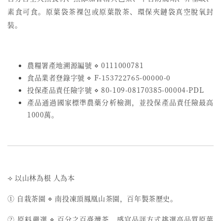
素食可食。原葉袋茶裸包或原葉散茶、環保夾鏈袋真空脫氧封
裝。
農糧署產地溯源編號 ⋄ 0111000781
食品業者登錄字號
⋄
F-153722765-00000-0
投保產品責任險字號
⋄
80-109-08170385-00004-PDL
產品通過國家標準農藥分析檢測，並投保產品責任險最高
1000萬。
⟢ 以山林為根 人為本
① 自栽茶園 ⋄ 南投凍頂鳳凰山茶園，百年製茶歷史。
② 原料嚴選 ⋄ 百分之百臺灣茶，感官品評方式挑選高品質原葉