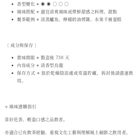
香型變化 ⋄ ◉ ◉ ○ ○ ○
風味搭配 ⋄ 適宜清爽風味或帶鮮甜感之料理、甜點
餐茶範例 ⋄ 清蒸鱸魚、檸檬奶油烤雞、水果千層蛋糕
〔 成分與保存 〕
賞味期限 ⋄ 製造後 730 天
內容成分 ⋄ 清香型烏龍
保存方式 ⋄ 放於乾燥陰涼處或常溫貯藏，拆封後請盡速飲
用。
⟢ 風味選購指引
喜好花香、輕盈口感之品飲者。
亦適合已有飲茶經驗、重視文化工藝與理解風土細節之飲用者。