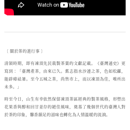
〔 關於茶的進行事 〕
清領時期，即有凍頂先民栽製茶葉的文獻記載。《臺灣通史》更
寫到：「臺灣產茶，由來已久。舊志指水沙連之茶，色如松蘿，
能辟瘴祛暑。至今五城之茶，尚售市上，而以凍頂為佳，唯所出
未多。」
時至今日，
山生有幸依然保留
凍頂茶區經典的
製茶
風格
，形塑出
花果香與醇和回甘並存的絕佳風味，奠基了幾個世代的臺灣人對
於茶的印象，馨香韻足的滋味也轉化為人情溫暖的流淌。