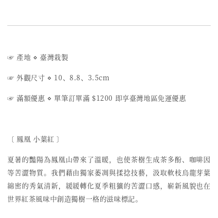
☞ 產地
⋄
臺灣栽製
☞ 外觀尺寸
⋄
10、8.8、3.5cm
☞ 滿額優惠
⋄
單筆訂單滿 $1200 即享臺灣地區免運優惠
〔 鳳凰 小葉紅 〕
夏暑的豔陽為鳳凰山帶來了溫暖，也使茶樹生成茶多酚、咖啡因
等苦澀物質。我們藉由獨家萎凋與揉捻技藝，汲取軟枝烏龍芽葉
綿密的秀氣清新，緩緩轉化夏季粗獷的苦澀口感，嶄新風貌也在
世界紅茶風味中創造獨樹一格的滋味標記。