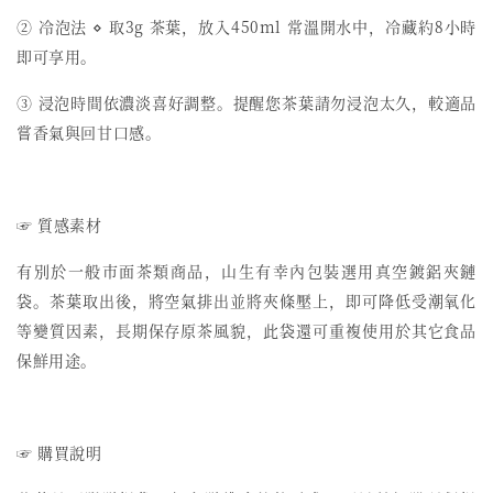
② 冷泡法 ⋄ 取3g 茶葉，放入450ml 常溫開水中，冷藏約8小時
即可享用。
③ 浸泡時間依濃淡喜好調整。提醒您茶葉請勿浸泡太久，較適品
嘗香氣與回甘口感。
☞ 質感素材
有別於一般市面茶類商品，山生有幸內包裝選用真空鍍鋁夾鏈
袋。茶葉取出後，將空氣排出並將夾條壓上，即可降低受潮氧化
等變質因素，長期保存原茶風貌，此袋還可重複使用於其它食品
保鮮用途。
☞ 購買說明