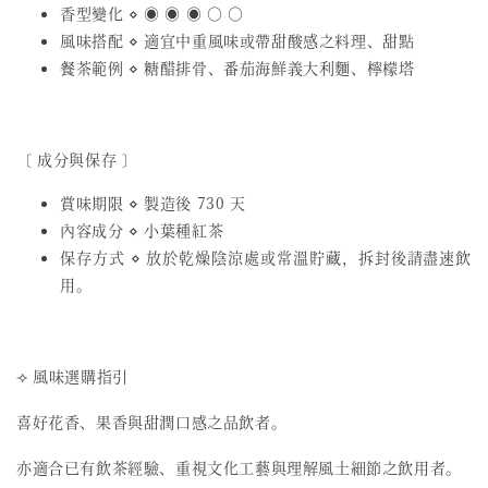
香型變化 ⋄ ◉ ◉ ◉ ○ ○
風味搭配 ⋄ 適宜中重風味或帶甜酸感之料理、甜點
餐茶範例 ⋄ 糖醋排骨、番茄海鮮義大利麵、檸檬塔
〔 成分與保存 〕
賞味期限 ⋄ 製造後 730 天
內容成分 ⋄ 小葉種紅茶
保存方式 ⋄ 放於乾燥陰涼處或常溫貯藏，拆封後請盡速飲
用。
⟢ 風味選購指引
喜好花香、果香與甜潤口感之品飲者。
亦適合已有飲茶經驗、重視文化工藝與理解風土細節之飲用者。