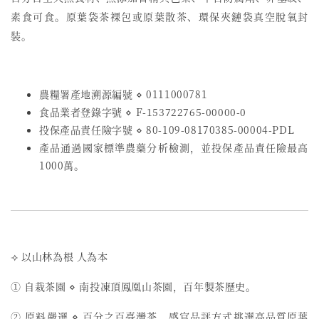
素食可食。原葉袋茶裸包或原葉散茶、環保夾鏈袋真空脫氧封
裝。
農糧署產地溯源編號 ⋄ 0111000781
食品業者登錄字號
⋄
F-153722765-00000-0
投保產品責任險字號
⋄
80-109-08170385-00004-PDL
產品通過國家標準農藥分析檢測，並投保產品責任險最高
1000萬。
⟢ 以山林為根 人為本
① 自栽茶園 ⋄ 南投凍頂鳳凰山茶園，百年製茶歷史。
② 原料嚴選 ⋄ 百分之百臺灣茶，感官品評方式挑選高品質原葉