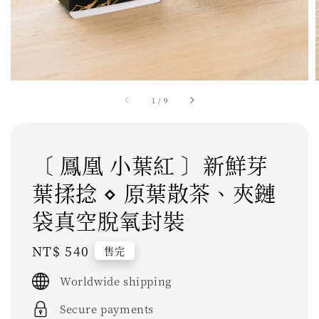
1
/
9
〔 鳳凰 小葉紅 〕新鮮芽
葉揉捻 ⋄ 原葉散茶、夾鏈
袋真空脫氧封裝
Regular
NT$ 540
售完
price
Worldwide shipping
Secure payments