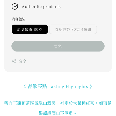
Authentic products
內容包裝
原葉散茶 80克
原葉散茶 80克 4份組
售完
分享
《 品飲亮點
》
Tasting Highlights
稀有正凍頂茶區鳳凰山栽製，有別於大葉種紅茶，如葡萄
果韻般潤口不厚重。