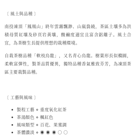
〔 風土與品種 〕
南投凍頂「鳳凰山」終年雲霧飄渺、山嵐裊繞，茶區土壤多為洪
積母質紅壤及砂頁岩黃壤，酸鹼度適宜且富含鋁離子。風土合
宜，為茶樹生長提供理想的栽種環境。
自栽茶樹品種「軟枝烏龍」，又名青心烏龍。樹葉形長似橢圓，
柔軟富彈性，製茶品質優異，獨特品種香氣雅致芬芳，為凍頂茶
區主要栽製品種。
〔 工藝與風味 〕
製程工藝 ⋄ 重度氧化紅茶
茶湯顏色 ⋄ 楓紅色
風味類型 ⋄ 百花、果蜜調
茶體濃淡 ⋄ ◉ ◉ ◉ ○ ○