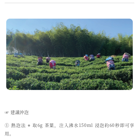
☞ 建議沖泡
① 熱泡法 ⋄ 取6g 茶葉，注入沸水150ml 浸泡約60秒即可享
用。