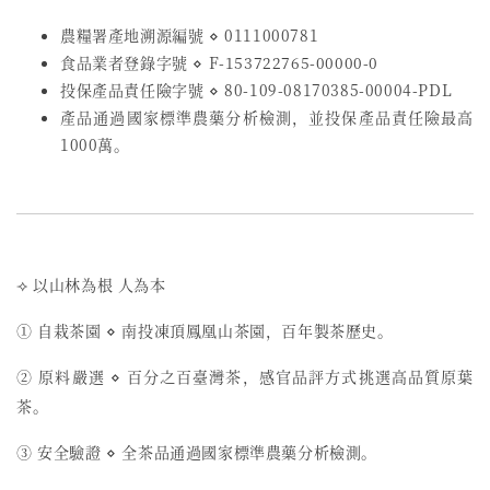
農糧署產地溯源編號 ⋄ 0111000781
食品業者登錄字號
⋄
F-153722765-00000-0
投保產品責任險字號
⋄
80-109-08170385-00004-PDL
產品通過國家標準農藥分析檢測，並投保產品責任險最高
1000萬。
⟢ 以山林為根 人為本
① 自栽茶園 ⋄ 南投凍頂鳳凰山茶園，百年製茶歷史。
② 原料嚴選 ⋄ 百分之百臺灣茶，感官品評方式挑選高品質原葉
茶。
③ 安全驗證 ⋄ 全茶品通過國家標準農藥分析檢測。