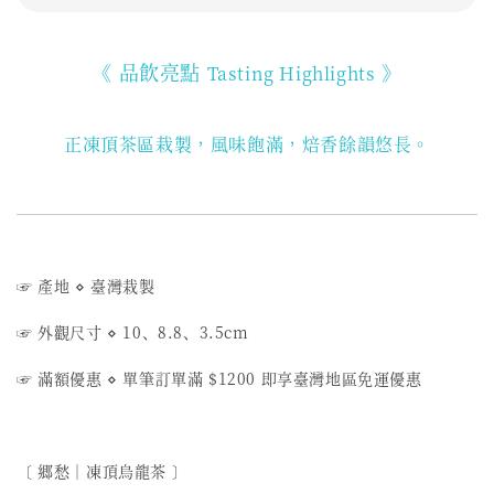
《 品飲亮點
》
Tasting Highlights
正凍頂茶區栽製，風味飽滿，焙香餘韻悠長。
☞ 產地 ⋄ 臺灣栽製
☞ 外觀尺寸 ⋄ 10、8.8、3.5cm
☞ 滿額優惠 ⋄ 單筆訂單滿 $1200 即享臺灣地區免運優惠
〔 郷愁︱凍頂烏龍茶 〕