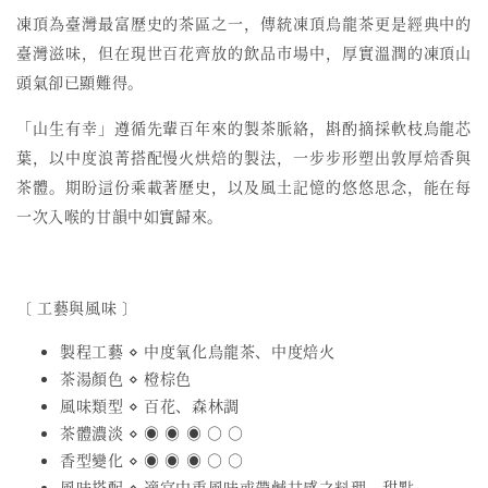
凍頂為臺灣最富歷史的茶區之一，傳統凍頂烏龍茶更是經典中的
臺灣滋味，但在現世百花齊放的飲品市場中，厚實溫潤的凍頂山
頭氣卻已顯難得。
「山生有幸」遵循先輩百年來的製茶脈絡，斟酌摘採軟枝烏龍芯
葉，以中度浪菁搭配慢火烘焙的製法，一步步形塑出敦厚焙香與
茶體。期盼這份乘載著歷史，以及風土記憶的悠悠思念，能在每
一次入喉的甘韻中如實歸來。
〔 工藝與風味 〕
製程工藝 ⋄ 中度氧化烏龍茶、中度焙火
茶湯顏色 ⋄ 橙棕色
風味類型 ⋄ 百花、森林調
茶體濃淡 ⋄ ◉ ◉ ◉ ○ ○
香型變化 ⋄ ◉ ◉ ◉ ○ ○
風味搭配 ⋄ 適宜中重風味或帶鹹甘感之料理、甜點