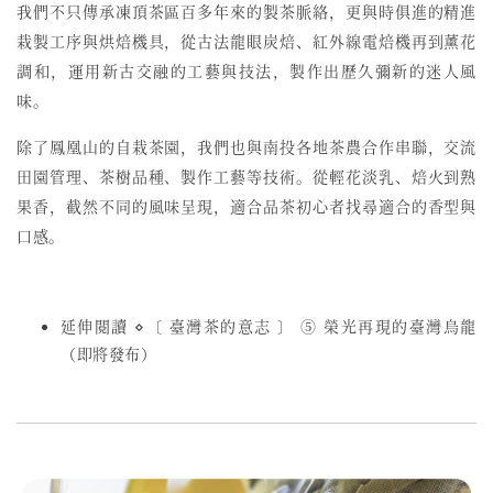
我們不只傳承凍頂茶區百多年來的製茶脈絡，更與時俱進的精進
栽製工序與烘焙機具，從古法龍眼炭焙、紅外線電焙機再到薰花
調和，運用新古交融的工藝與技法，製作出歷久彌新的迷人風
味。
除了鳳凰山的自栽茶園，我們也與南投各地茶農合作串聯，交流
田園管理、茶樹品種、製作工藝等技術。從輕花淡乳、焙火到熟
果香，截然不同的風味呈現，適合品茶初心者找尋適合的香型與
口感。
延伸閱讀 ⋄〔 臺灣茶的意志 〕 ⑤ 榮光再現的臺灣烏龍
（即將發布）