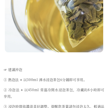
☞ 建議沖泡
① 熱泡法 ⋄ 以300ml 沸水浸泡茶包6分鐘即可享用。
② 冷泡法 ⋄ 以450ml 常溫冷開水浸泡茶包，冷藏約8小時即可
享用。
③ 浸泡時間依濃淡喜好調整。提醒您茶葉請勿浸泡太久，較適品