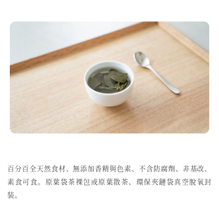
百分百全天然食材、無添加香精與色素、不含防腐劑、非基改、
素食可食。原葉袋茶裸包或原葉散茶、環保夾鏈袋真空脫氧封
裝。