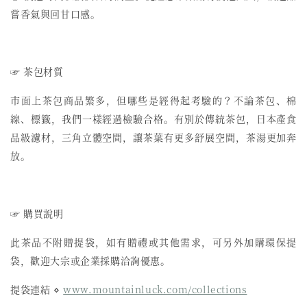
嘗香氣與回甘口感。
☞ 茶包材質
市面上茶包商品繁多，但哪些是經得起考驗的？不論茶包、棉
線、標籤，我們一樣經過檢驗合格。有別於傳統茶包，日本產食
品級濾材，三角立體空間，讓茶葉有更多舒展空間，茶湯更加奔
放。
☞ 購買說明
此茶品不附贈提袋，如有贈禮或其他需求，可另外加購環保提
袋，歡迎大宗或企業採購洽詢優惠。
提袋連結 ⋄
www.mountainluck.com/collections