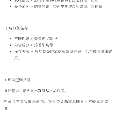
餐茶範例 ⋄ 紹興醉雞、香煎牛排佐馬鈴薯泥、焦糖布丁
〔 成分與保存 〕
賞味期限 ⋄ 製造後 730 天
內容成分 ⋄ 焙香型烏龍
保存方式 ⋄ 放於乾燥陰涼處或常溫貯藏，拆封後請盡速飲
用。
⟢ 風味選購指引
喜好花香、焙火與木質氣息之品飲者。
亦適合初次接觸臺灣茶、探索茶葉基本風味與日常輕鬆之飲用
者。