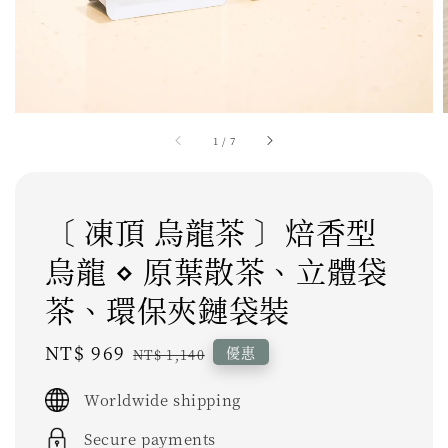
1
/
7
〔 凍頂 烏龍茶 〕焙香型
烏龍 ⋄ 原葉散茶、立體袋
茶、環保夾鏈袋裝
Sale
NT$ 969
Regular
優惠
NT$ 1,140
price
price
Worldwide shipping
Secure payments