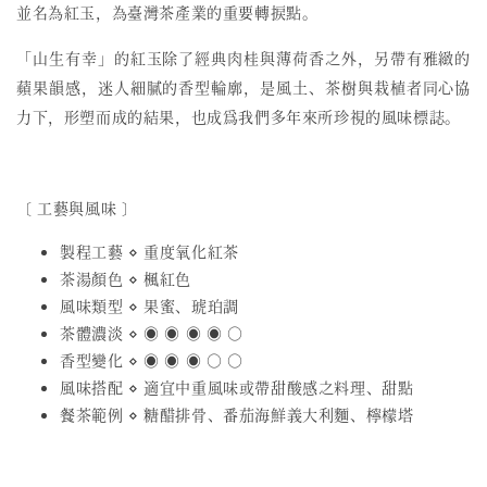
並名為紅玉，為臺灣茶產業的重要轉捩點。
「山生有幸」的紅玉除了經典肉桂與薄荷香之外，另帶有雅緻的
蘋果韻感，迷人細膩的香型輪廓，是風土、茶樹與栽植者同心協
力下，形塑而成的結果，也成爲我們多年來所珍視的風味標誌。
〔 工藝與風味 〕
製程工藝 ⋄ 重度氧化紅茶
茶湯顏色 ⋄ 楓紅色
風味類型 ⋄ 果蜜、琥珀調
茶體濃淡 ⋄ ◉ ◉ ◉ ◉ ○
香型變化 ⋄ ◉ ◉ ◉ ○ ○
風味搭配 ⋄ 適宜中重風味或帶甜酸感之料理、甜點
餐茶範例 ⋄ 糖醋排骨、番茄海鮮義大利麵、檸檬塔