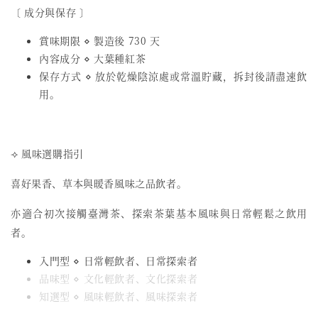
〔 成分與保存 〕
賞味期限 ⋄ 製造後 730 天
內容成分 ⋄ 大葉種紅茶
保存方式 ⋄ 放於乾燥陰涼處或常溫貯藏，拆封後請盡速飲
用。
⟢ 風味選購指引
喜好果香、草本與暖香風味之品飲者。
亦適合初次接觸臺灣茶、探索茶葉基本風味與日常輕鬆之飲用
者。
入門型 ⋄ 日常輕飲者、日常探索者
品味型 ⋄ 文化輕飲者、文化探索者
知選型 ⋄ 風味輕飲者、風味探索者