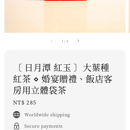
1
/
6
〔 日月潭 紅玉 〕大葉種
紅茶 ⋄ 婚宴贈禮、飯店客
房用立體袋茶
Regular
NT$ 285
price
Worldwide shipping
Secure payments