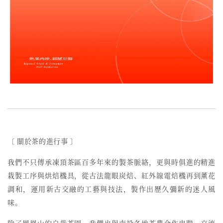
〔 關於茶的進行事 〕
我們不只傳承凍頂茶區百多年來的製茶脈絡，更與時俱進的精進
栽製工序與烘焙機具，從古法龍眼炭焙、紅外線電焙機再到薰花
調和，運用新古交融的工藝與技法，製作出歷久彌新的迷人風
味。