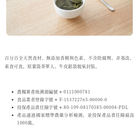
百分百全天然食材、無添加香精與色素、不含防腐劑、非基改、
素食可食。原葉袋茶單入、牛皮鋁袋脫氧封裝。
農糧署產地溯源編號 ⋄ 0111000781
食品業者登錄字號
⋄
F-153722765-00000-0
投保產品責任險字號
⋄
80-109-08170385-00004-PDL
產品通過國家標準農藥分析檢測，並投保產品責任險最高
1000萬。