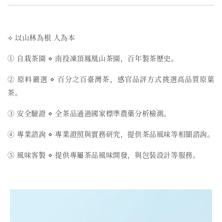
⟢ 以山林為根 人為本
① 自栽茶園 ⋄ 南投凍頂鳳凰山茶園，百年製茶歷史。
② 原料嚴選 ⋄ 百分之百臺灣茶，感官品評方式挑選高品質原葉
茶。
③ 安全驗證 ⋄ 全茶品通過國家標準農藥分析檢測。
④ 專業諮詢 ⋄ 專業證照與實務研究，提供茶品風味等相關諮詢。
⑤ 風味客製 ⋄ 提供專屬茶品風味開發，與包裝設計等服務。