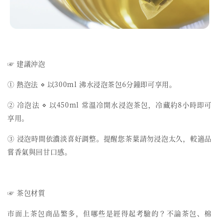
☞ 建議沖泡
① 熱泡法 ⋄ 以300ml 沸水浸泡茶包6分鐘即可享用。
② 冷泡法 ⋄ 以450ml 常溫冷開水浸泡茶包，冷藏約8小時即可
享用。
③ 浸泡時間依濃淡喜好調整。提醒您茶葉請勿浸泡太久，較適品
嘗香氣與回甘口感。
☞ 茶包材質
市面上茶包商品繁多，但哪些是經得起考驗的？不論茶包、棉