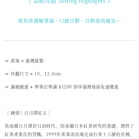
《 品飲亮點
》
Tasting Highlights
琥珀茶調蘋果韻，口感甘醇，冷熱泡皆適宜。
☞ 產地
⋄
臺灣栽製
☞ 外觀尺寸
⋄ 10、12.4cm
☞ 滿額優惠
⋄ 單筆訂單滿 $1200 即享臺灣地區免運優惠
〔 鍾情︱日月潭紅玉 〕
魚池郷日月潭於日治時代，因承續日本紅茶研究的基礎，開啓了
紅茶產業化的契機。1999年茶業改良場完成台茶十八號的育種，