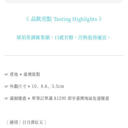
《 品飲亮點
》
Tasting Highlights
琥珀茶調蘋果韻，口感甘醇，冷熱泡皆適宜。
☞ 產地
⋄
臺灣栽製
☞ 外觀尺寸
⋄ 10、8.8
、3.5
cm
☞ 滿額優惠
⋄ 單筆訂單滿 $1200 即享臺灣地區免運優惠
〔 鍾情︱日月潭紅玉 〕