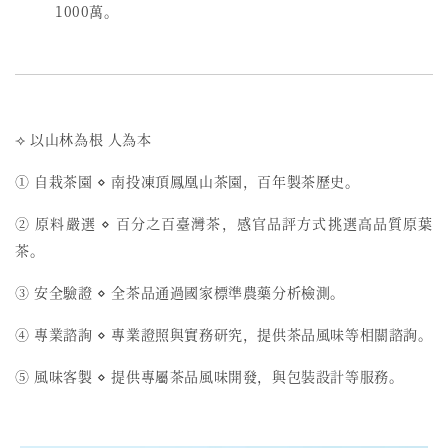
1000萬。
⟢ 以山林為根 人為本
① 自栽茶園 ⋄ 南投凍頂鳳凰山茶園，百年製茶歷史。
② 原料嚴選 ⋄ 百分之百臺灣茶，感官品評方式挑選高品質原葉
茶。
③ 安全驗證 ⋄ 全茶品通過國家標準農藥分析檢測。
④ 專業諮詢 ⋄ 專業證照與實務研究，提供茶品風味等相關諮詢。
⑤ 風味客製 ⋄ 提供專屬茶品風味開發，與包裝設計等服務。