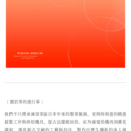
〔 關於茶的進行事 〕
我們不只傳承凍頂茶區百多年來的製茶脈絡，更與時俱進的精進
栽製工序與烘焙機具，從古法龍眼炭焙、紅外線電焙機再到薰花
調和，運用新古交融的工藝與技法，製作出歷久彌新的迷人風