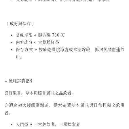
〔 成分與保存 〕
賞味期限 ⋄ 製造後 730 天
內容成分 ⋄ 大葉種紅茶
保存方式 ⋄ 放於乾燥陰涼處或常溫貯藏，拆封後請盡速飲
用。
⟢ 風味選購指引
喜好果香、草本與暖香風味之品飲者。
亦適合初次接觸臺灣茶、探索茶葉基本風味與日常輕鬆之飲用
者。
入門型 ⋄ 日常輕飲者、日常探索者