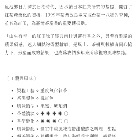
魚池郷日月潭於日治時代，因承續日本紅茶研究的基礎，開啓了
紅茶產業化的契機。1999年茶業改良場完成台茶十八號的育種，
並名為紅玉，為臺灣茶產業的重要轉捩點。
「山生有幸」的紅玉除了經典肉桂與薄荷香之外，另帶有雅緻的
蘋果韻感，迷人細膩的香型輪廓，是風土、茶樹與栽植者同心協
力下，形塑而成的結果，也成爲我們多年來所珍視的風味標誌。
〔 工藝與風味 〕
製程工藝 ⋄ 重度氧化紅茶
茶湯顏色 ⋄ 楓紅色
風味類型 ⋄ 果蜜、琥珀調
茶體濃淡 ⋄ ◉ ◉ ◉ ◉ ○
香型變化 ⋄ ◉ ◉ ◉ ○ ○
風味搭配 ⋄ 適宜中重風味或帶甜酸感之料理、甜點
餐茶範例 ⋄ 糖醋排骨、番茄海鮮義大利麵、檸檬塔