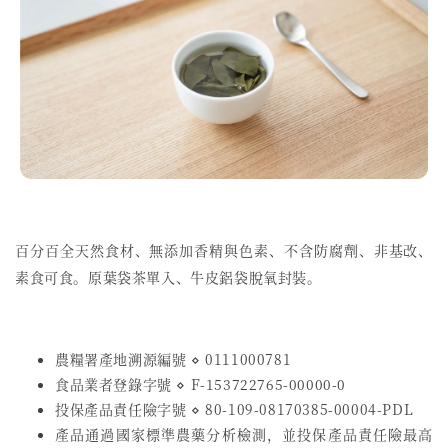
百分百全天然食材、無添加香精與色素、不含防腐劑、非基改、
素食可食。原葉袋茶單入、牛皮鋁袋脫氧封裝。
農糧署產地溯源編號 ⋄ 0111000781
食品業者登錄字號
⋄
F-153722765-00000-0
投保產品責任險字號
⋄
80-109-08170385-00004-PDL
產品通過國家標準農藥分析檢測，並投保產品責任險最高