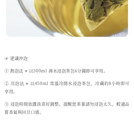
☞ 建議沖泡
① 熱泡法 ⋄ 以300ml 沸水浸泡茶包6分鐘即可享用。
② 冷泡法 ⋄ 以450ml 常溫冷開水浸泡茶包，冷藏約8小時即可
享用。
③ 浸泡時間依濃淡喜好調整。提醒您茶葉請勿浸泡太久，較適品
嘗香氣與回甘口感。