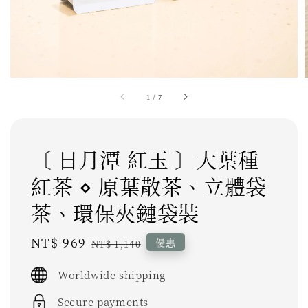
1
/
7
〔 日月潭 紅玉 〕大葉種
紅茶 ⋄ 原葉散茶、立體袋
茶、環保夾鏈袋裝
Sale
NT$ 969
Regular
優惠
NT$ 1,140
price
price
Worldwide shipping
Secure payments