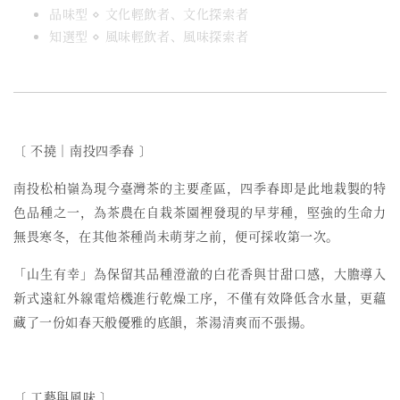
品味型 ⋄ 文化輕飲者、文化探索者
知選型 ⋄ 風味輕飲者、風味探索者
〔 不撓︱南投四季春 〕
南投松柏嶺為現今臺灣茶的主要產區，四季春即是此地栽製的特
色品種之一，為茶農在自栽茶園裡發現的早芽種，堅強的生命力
無畏寒冬，在其他茶種尚未萌芽之前，便可採收第一次。
「山生有幸」為保留其品種澄澈的白花香與甘甜口感，大膽導入
新式遠紅外線電焙機進行乾燥工序，不僅有效降低含水量，更蘊
藏了一份如春天般優雅的底韻，茶湯清爽而不張揚。
〔 工藝與風味 〕