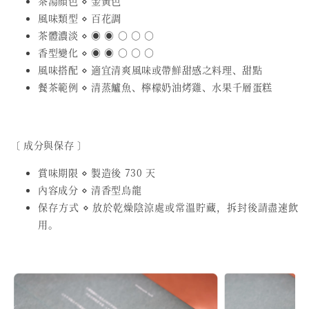
茶湯顏色 ⋄ 金黃色
風味類型 ⋄ 百花調
茶體濃淡 ⋄ ◉ ◉ ○ ○ ○
香型變化 ⋄ ◉ ◉ ○ ○ ○
風味搭配 ⋄ 適宜清爽風味或帶鮮甜感之料理、甜點
餐茶範例 ⋄ 清蒸鱸魚、檸檬奶油烤雞、水果千層蛋糕
〔 成分與保存 〕
賞味期限 ⋄ 製造後 730 天
內容成分 ⋄ 清香型烏龍
保存方式 ⋄ 放於乾燥陰涼處或常溫貯藏，拆封後請盡速飲
用。