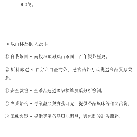
1000萬。
⟢ 以山林為根 人為本
① 自栽茶園 ⋄ 南投凍頂鳳凰山茶園，百年製茶歷史。
② 原料嚴選 ⋄ 百分之百臺灣茶，感官品評方式挑選高品質原葉
茶。
③ 安全驗證 ⋄ 全茶品通過國家標準農藥分析檢測。
④ 專業諮詢 ⋄ 專業證照與實務研究，提供茶品風味等相關諮詢。
⑤ 風味客製 ⋄ 提供專屬茶品風味開發，與包裝設計等服務。