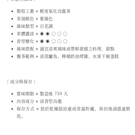
製程工藝 ⋄ 輕度氧化烏龍茶
茶湯顏色 ⋄ 蜜綠色
風味類型 ⋄ 百花調
茶體濃淡 ⋄ ◉ ◉ ○ ○ ○
香型變化 ⋄ ◉ ◉ ○ ○ ○
風味搭配 ⋄ 適宜清爽風味或帶鮮甜感之料理、甜點
餐茶範例 ⋄ 清蒸鱸魚、檸檬奶油烤雞、水果千層蛋糕
〔 成分與保存 〕
賞味期限 ⋄ 製造後 730 天
內容成分 ⋄ 清香型烏龍
保存方式 ⋄ 放於乾燥陰涼處或常溫貯藏，拆封後請盡速飲
用。