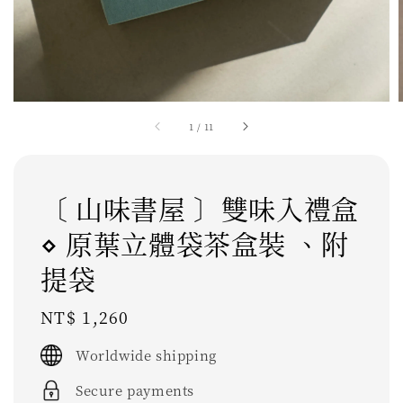
1
/
11
〔 山味書屋 〕雙味入禮盒
⋄ 原葉立體袋茶盒裝 、附
提袋
Regular
NT$ 1,260
price
Worldwide shipping
Secure payments