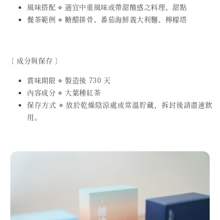
風味搭配 ⋄ 適宜中重風味或帶甜酸感之料理、甜點
餐茶範例 ⋄ 糖醋排骨、番茄海鮮義大利麵、檸檬塔
〔 成分與保存 〕
賞味期限 ⋄ 製造後 730 天
內容成分 ⋄ 大葉種紅茶
保存方式 ⋄ 放於乾燥陰涼處或常溫貯藏，拆封後請盡速飲
用。