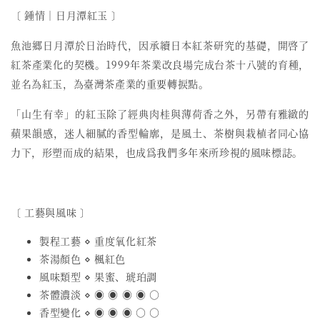
〔 鍾情︱日月潭紅玉 〕
魚池郷日月潭於日治時代，因承續日本紅茶研究的基礎，開啓了
紅茶產業化的契機。1999年茶業改良場完成台茶十八號的育種，
並名為紅玉，為臺灣茶產業的重要轉捩點。
「山生有幸」
的紅玉除了經典肉桂與薄荷香之外，另帶有雅緻的
蘋果韻感，迷人細膩的香型輪廓，是風土、茶樹與栽植者同心協
力下，形塑而成的結果，也成爲
我們
多年來所珍視的風味標誌。
〔 工藝與風味 〕
製程工藝 ⋄ 重度氧化紅茶
茶湯顏色 ⋄ 楓紅色
風味類型 ⋄ 果蜜、琥珀調
茶體濃淡 ⋄ ◉ ◉ ◉ ◉ ○
香型變化 ⋄ ◉ ◉ ◉ ○ ○