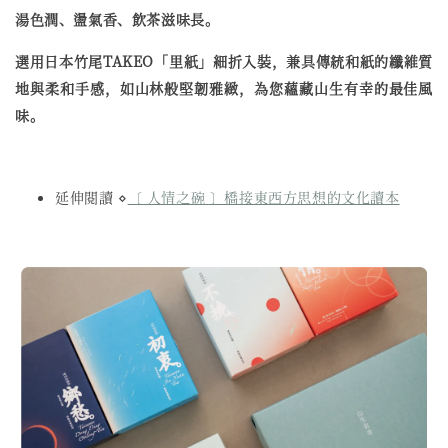
湯色潤、盪氣香、飲茶滋味長。
選用日本竹尾TAKEO「里紙」細折入裝，兼具傳統和紙的纖維質
地與柔和手感，如山林般堅韌雅緻，為您蘊藏山生有幸的最佳風
味。
延伸閱讀 ⋄
〔 人情之碗 〕橋接東西方思想的文化讀本