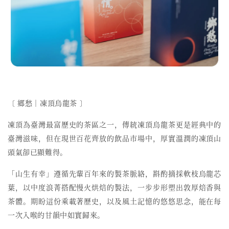
〔 郷愁︱凍頂烏龍茶 〕
凍頂為臺灣最富歷史的茶區之一，傳統凍頂烏龍茶更是經典中的
臺灣滋味，但在現世百花齊放的飲品市場中，厚實溫潤的凍頂山
頭氣卻已顯難得。
「山生有幸」遵循先輩百年來的製茶脈絡，斟酌摘採軟枝烏龍芯
葉，以中度浪菁搭配慢火烘焙的製法，一步步形塑出敦厚焙香與
茶體。期盼這份乘載著歷史，以及風土記憶的悠悠思念，能在每
一次入喉的甘韻中如實歸來。