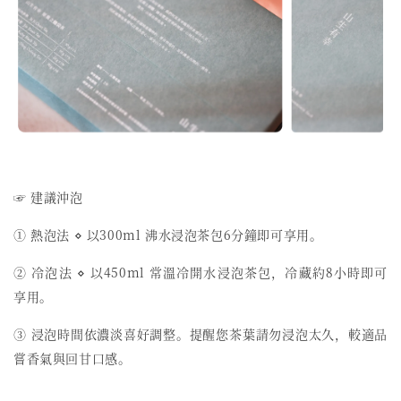
☞ 建議沖泡
① 熱泡法 ⋄ 以300ml 沸水浸泡茶包6分鐘即可享用。
② 冷泡法 ⋄ 以450ml 常溫冷開水浸泡茶包，冷藏約8小時即可
享用。
③ 浸泡時間依濃淡喜好調整。提醒您茶葉請勿浸泡太久，較適品
嘗香氣與回甘口感。