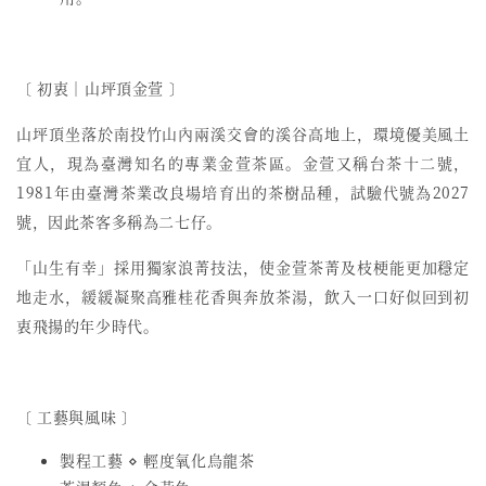
〔 初衷︱山坪頂金萱 〕
山坪頂坐落於南投竹山內兩溪交會的溪谷高地上，環境優美風土
宜人，現為臺灣知名的專業金萱茶區。金萱又稱台茶十二號，
1981年由臺灣茶業改良場培育出的茶樹品種，試驗代號為2027
號，因此茶客多稱為二七仔。
「山生有幸」採用獨家浪菁技法，使金萱茶菁及枝梗能更加穩定
地走水，緩緩凝聚高雅桂花香與奔放茶湯，飲入一口好似回到初
衷飛揚的年少時代。
〔 工藝與風味 〕
製程工藝 ⋄ 輕度氧化烏龍茶