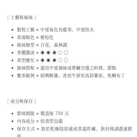
〔 工藝與風味 〕
製程工藝 ⋄ 中度氧化烏龍茶、中度焙火
茶湯顏色 ⋄ 橙棕色
風味類型 ⋄ 百花、森林調
茶體濃淡 ⋄ ◉ ◉ ◉ ○ ○
香型變化 ⋄ ◉ ◉ ◉ ○ ○
風味搭配 ⋄ 適宜中重風味或帶鹹甘感之料理、甜點
餐茶範例 ⋄ 紹興醉雞、香煎牛排佐馬鈴薯泥、焦糖布丁
〔 成分與保存 〕
賞味期限 ⋄ 製造後 730 天
內容成分 ⋄ 焙香型烏龍
保存方式 ⋄ 放於乾燥陰涼處或常溫貯藏，拆封後請盡速飲
用。