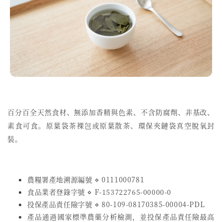
百分百全天然食材、無添加香精與色素、不含防腐劑、非基改、
素食可食。原葉袋茶裸包或原葉散茶、環保夾鏈袋真空脫氧封
裝。
農糧署產地溯源編號 ⋄ 0111000781
食品業者登錄字號
⋄
F-153722765-00000-0
投保產品責任險字號
⋄
80-109-08170385-00004-PDL
產品通過國家標準農藥分析檢測，並投保產品責任險最高