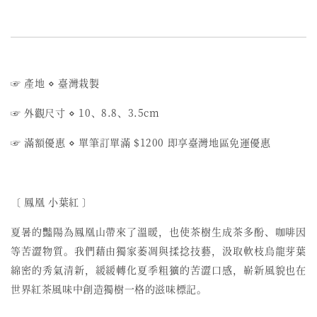
☞ 產地
⋄
臺灣栽製
☞ 外觀尺寸
⋄
10、8.8、3.5cm
☞ 滿額優惠
⋄
單筆訂單滿 $1200 即享臺灣地區免運優惠
〔 鳳凰 小葉紅 〕
夏暑的豔陽為鳳凰山帶來了溫暖，也使茶樹生成茶多酚、咖啡因
等苦澀物質。我們藉由獨家萎凋與揉捻技藝，汲取軟枝烏龍芽葉
綿密的秀氣清新，緩緩轉化夏季粗獷的苦澀口感，嶄新風貌也在
世界紅茶風味中創造獨樹一格的滋味標記。