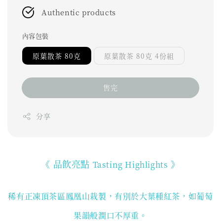
Authentic products
內容包裝
原葉散茶 80克
原葉散茶 80克 4份組
售完
分享
《 品飲亮點
》
Tasting Highlights
稀有正凍頂茶區鳳凰山栽製，有別於大葉種紅茶，如葡萄
果韻般潤口不厚重。