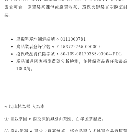
素食可食。原葉袋茶裸包或原葉散茶、環保夾鏈袋真空脫氧封
裝。
農糧署產地溯源編號 ⋄ 0111000781
食品業者登錄字號
⋄
F-153722765-00000-0
投保產品責任險字號
⋄
80-109-08170385-00004-PDL
產品通過國家標準農藥分析檢測，並投保產品責任險最高
1000萬。
⟢ 以山林為根 人為本
① 自栽茶園 ⋄ 南投凍頂鳳凰山茶園，百年製茶歷史。
② 原料嚴選 ⋄ 百分之百臺灣茶，感官品評方式挑選高品質原葉