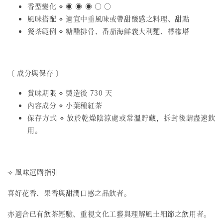
香型變化 ⋄ ◉ ◉ ◉ ○ ○
風味搭配 ⋄ 適宜中重風味或帶甜酸感之料理、甜點
餐茶範例 ⋄ 糖醋排骨、番茄海鮮義大利麵、檸檬塔
〔 成分與保存 〕
賞味期限 ⋄ 製造後 730 天
內容成分 ⋄ 小葉種紅茶
保存方式 ⋄ 放於乾燥陰涼處或常溫貯藏，拆封後請盡速飲
用。
⟢ 風味選購指引
喜好花香、果香與甜潤口感之品飲者。
亦適合已有飲茶經驗、重視文化工藝與理解風土細節之飲用者。