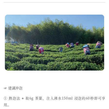
☞ 建議沖泡
① 熱泡法 ⋄ 取6g 茶葉，注入沸水150ml 浸泡約60秒即可享
用。