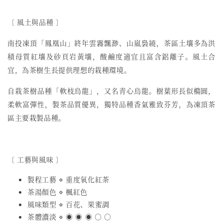
〔 風土與品種 〕
南投凍頂「鳳凰山」終年雲霧飄渺、山嵐裊繞，茶區土壤多為洪
積母質紅壤及砂頁岩黃壤，酸鹼度適宜且富含鋁離子。風土合
宜，為茶樹生長提供理想的栽種環境。
自栽茶樹品種「軟枝烏龍」，又名青心烏龍。樹葉形長似橢圓，
柔軟富彈性，製茶品質優異，獨特品種香氣雅致芬芳，為凍頂茶
區主要栽製品種。
〔 工藝與風味 〕
製程工藝 ⋄ 重度氧化紅茶
茶湯顏色 ⋄ 楓紅色
風味類型 ⋄ 百花、果蜜調
茶體濃淡 ⋄ ◉ ◉ ◉ ○ ○