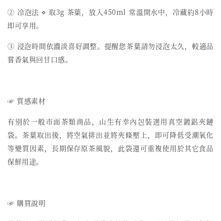
② 冷泡法 ⋄ 取3g 茶葉，放入450ml 常溫開水中，冷藏約8小時
即可享用。
③ 浸泡時間依濃淡喜好調整。提醒您茶葉請勿浸泡太久，較適品
嘗香氣與回甘口感。
☞ 質感素材
有別於一般市面茶類商品，山生有幸內包裝選用真空鍍鋁夾鏈
袋。茶葉取出後，將空氣排出並將夾條壓上，即可降低受潮氧化
等變質因素，長期保存原茶風貌，此袋還可重複使用於其它食品
保鮮用途。
☞ 購買說明