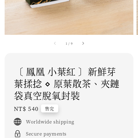
1
/
9
〔 鳳凰 小葉紅 〕新鮮芽
葉揉捻 ⋄ 原葉散茶、夾鏈
袋真空脫氧封裝
Regular
NT$ 540
售完
price
Worldwide shipping
Secure payments