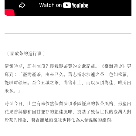
〔 關於茶的進行事 〕
清領時期，即有凍頂先民栽製茶葉的文獻記載。《臺灣通史》更
寫到：「臺灣產茶，由來已久。舊志指水沙連之茶，色如松蘿，
能辟瘴祛暑。至今五城之茶，尚售市上，而以凍頂為佳，唯所出
未多。」
時至今日，
山生有幸依然保留
凍頂茶區經典的
製茶
風格
，形塑出
花果香與醇和回甘並存的絕佳風味，奠基了幾個世代的臺灣人對
於茶的印象，馨香韻足的滋味也轉化為人情溫暖的流淌。