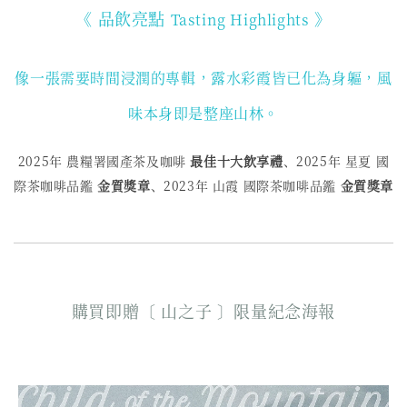
《 品飲亮點
》
Tasting Highlights
像一張需要時間浸潤的專輯，露水彩霞皆已化為身軀，
風
味本身即是整座山林。
2025年 農糧署國產茶及咖啡
最佳十大飲享禮
、2025年 星夏
國
際茶咖啡品鑑
金質獎章
、2023年 山霞
國際茶咖啡品鑑
金質獎章
購買即贈〔 山之子 〕限量紀念海報