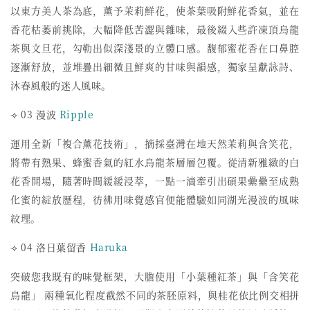
以東方美人茶為底，薰予茉莉鮮花，使茶葉吸附鮮花香氣，
並在
香花枯萎前挑除，大幅降低苦澀與雜味，
最後綴入些許凍頂烏龍
茶與文旦花，勾勒出似深淺景的立體口感。
馥郁蜜花香在口鼻腔
逐漸舒放，並堆疊出細微且鮮爽的甘味與韻感，
獨家呈獻詠詩、
沐春風般的迷人風味。
⟢ 03 漫波
Ripple
運用全新「複合薰花技術」，摘採臺灣在地天然茉莉與含笑花，
將帶有熟果、蜂蜜香氣的紅水烏龍茶層層包覆。
從清新雅緻的白
花香開場，隨著時間緩緩浸萃，
一點一滴牽引出碩果纍纍至成熟
化蜜的綻放歷程，
彷彿用味覺感官便能體驗如同湖光漫波的風味
紋理。
⟢ 04 洛日葉留香
Haruka
突破您我既有的味覺框架，大膽使用「小葉種紅茶」與「
含笑花
烏龍」 兩種氧化程度截然不同的茶胚原料，與桂花依比例交相拼