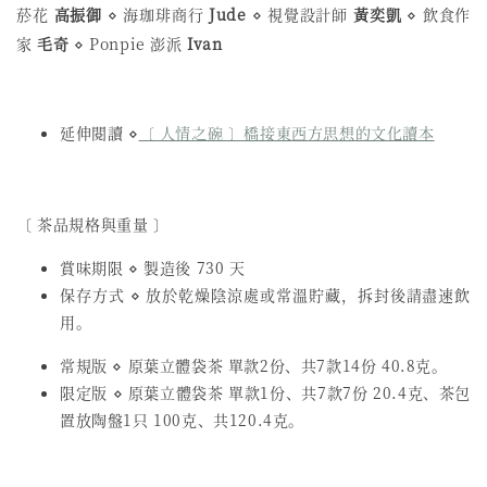
菸花
高振御
⋄ 海珈琲商行
Jude
⋄ 視覺設計師
黃奕凱
⋄ 飲食作
家
毛奇
⋄ Ponpie 澎派
Ivan
延伸閱讀 ⋄
〔 人情之碗 〕橋接東西方思想的文化讀本
〔 茶品規格與重量 〕
賞味期限 ⋄ 製造後 730 天
保存方式 ⋄ 放於乾燥陰涼處或常溫貯藏，拆封後請盡速飲
用。
常規版 ⋄ 原葉立體袋茶 單款2份、共7款14份 40.8克。
限定版 ⋄ 原葉立體袋茶 單款1份、共7款7份 20.4克、茶包
置放陶盤1只 100克、共120.4克。