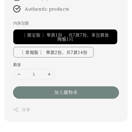
Authentic products
內容包裝
〔 限定版 〕單款1份 、共7款7份、茶包置放
陶盤1只
〔 常規版 〕 單款2份、共7款14份
數量
加入購物車
分享