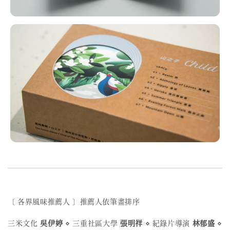
〔 各界風味推薦人 〕推薦人依筆畫排序
三米文化
吳伊婷
⋄ 三重社區大學
張明祥
⋄ 紀錄片導演
林郁盛
⋄