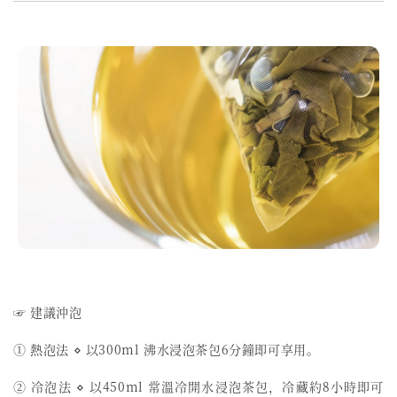
☞ 建議沖泡
① 熱泡法 ⋄ 以300ml 沸水浸泡茶包6分鐘即可享用。
② 冷泡法 ⋄ 以450ml 常溫冷開水浸泡茶包，冷藏約8小時即可