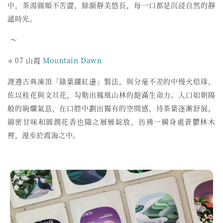
中，茶湯圓順不苦澀，
餘韻靜美悠長，每一口都是沉浸自然的靜
謐時光。
～
⟢ 07 山霞
Mountain Dawn
謹遵古典凍頂「綠葉鑲紅邊」製法，與分毫不差的中慢火焙琢，
佐以桂花與文旦花，勾勒出鳳凰山林的飽滿生命力。
入口如朝陽
般的絢爛氣息，在口腔中劃出獨有的空間感，
待茶葉逐漸舒展，
綿密甘味和圓潤花香也隨之層層綻放，
彷彿一瞬身處蒼鬱林木
裡，漫步於霞海之中。