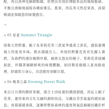
配，
再以洛神花細磨點綴，形塑出有別於傳統茶品的風味脈絡。
平衡且滑順地展現各種如蜜瓜、蕉果、西瓜等天然花果香，
直探
喉頭並縈繞您的味覺感官。
～
⟢ 05 星夏
Summer Triangle
採集天然野薑、梔子及茉莉花等三款夏季盛產之香花，
盛裝臺灣
風土的夏夜本味。熱水緩緩注入，
奔放的野薑花香首先躍入鼻
腔，為我們的感官揭開序幕，
綿密且悠長的梔子、茉莉花香接續
綻放，
伴隨著細緻鮮爽的味覺體驗，如同繁星般綴入夏夜餘波
裡，
舒緩常日身心，冷泡飲用更顯甘甜。
⟢ 06 晚茶之森
Evening Forest Walk
來自日月潭的醇厚茶韻，揉合土肉桂葉的潤滑甜感，
再沁入梔子
花香，運用東西文化交融的調和技法，
交織出芬芳氤氳的琥珀氣
息。夜幕緩緩垂落，
逐漸將整座森林的溫度與氣息細細封藏於杯