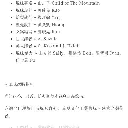
風味專輯 ⋄ 山之子 Child of The Mountain
風味設計 ⋄ 郭峻堯 Kuo
焙製執行 ⋄ 楊垣翰 Yang
視覺設計 ⋄ 黃奕凱 Huang
文案編寫 ⋄ 郭峻堯 Kuo
日文譯者 ⋄ A. Suzuki
英文譯者 ⋄ C. Kuo and J. Hsieh
風味協力 ⋄ 宋友齡 Sally、張裕棠 Don、張智傑 Ivan、
傅金萬 Fu
⟢ 風味選購指引
喜好花香、果香、焙火與草本氣息之品飲者。
亦適合已理解自我風味喜好、重視文化工藝與風味感官之想像
者。
入門型 ⋄ 日常輕飲者、日常探索者