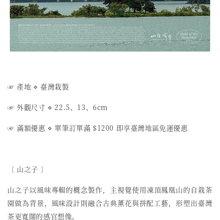
☞ 產地 ⋄ 臺灣栽製
☞ 外觀尺寸 ⋄ 22.5、13、6cm
☞ 滿額優惠 ⋄ 單筆訂單滿 $1200 即享臺灣地區免運優惠
〔 山之子 〕
山之子以風味專輯的概念製作，
主視覺使用凍頂鳳凰山的自栽茶
園做為背景，
風味設計則融合古典薰花與拼配工藝，
形塑出臺灣
茶更寬闊的感官想像。