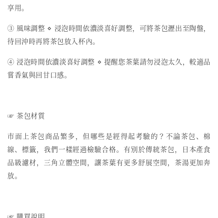
享用。
③ 風味調整 ⋄ 浸泡時間依濃淡喜好調整，可將茶包瀝出至陶盤，
待回沖時再將茶包放入杯內。
④
浸泡時間依濃淡喜好調整
⋄
提醒您茶葉請勿浸泡太久，較適品
嘗香氣與回甘口感。
☞ 茶包材質
市面上茶包商品繁多，但哪些是經得起考驗的？不論茶包、棉
線、標籤，我們一樣經過檢驗合格。有別於傳統茶包，日本產食
品級濾材，三角立體空間，讓茶葉有更多舒展空間，茶湯更加奔
放。
☞ 購買說明