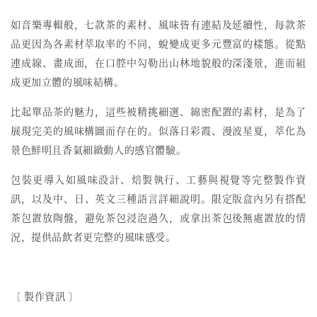
如音樂專輯般，七款茶的素材、風味皆有連結及延續性，
每款茶
品更因為各素材萃取率的不同，蛻變成更多元豐富的樣態。
從點
連成線、畫成面，在口腔中勾勒出山林地貌般的深淺景，
進而組
成更加立體的風味結構。
比起單品茶的魅力，這些被精挑細選、綿密配置的素材，
是為了
展現完美的風味構圖而存在的。似落日彩霞、漫波星夏，
萃化為
景色鮮明且香氣細緻動人的感官體驗。
包裝更導入如風味設計、焙製執行、工藝與視覺等完整製作資
訊，
以及中、日、英文三種語言詳細說明。限定版盒內另有搭配
茶包置放陶盤，
避免茶包浸泡過久，或拿出茶包後無處置放的情
況，
提供品飲者更完整的風味感受。
〔 製作資訊 〕