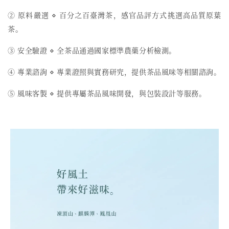
② 原料嚴選 ⋄ 百分之百臺灣茶，感官品評方式挑選高品質原葉
茶。
③ 安全驗證 ⋄ 全茶品通過國家標準農藥分析檢測。
④ 專業諮詢 ⋄ 專業證照與實務研究，提供茶品風味等相關諮詢。
⑤ 風味客製 ⋄ 提供專屬茶品風味開發，與包裝設計等服務。