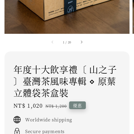
1
/
20
年度十大飲享禮〔 山之子
〕臺灣茶風味專輯 ⋄ 原葉
立體袋茶盒裝
Sale
NT$ 1,020
Regular
優惠
NT$ 1,200
price
price
Worldwide shipping
Secure payments