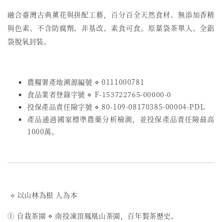
融合臺灣古典薰花與拼配工藝，
百分百全天然食材、無添加香精
與色素、不含防腐劑、非基改、素食可食。原葉袋茶單入、全鋁
袋脫氧封裝。
農糧署產地溯源編號 ⋄ 0111000781
食品業者登錄字號
⋄
F-153722765-00000-0
投保產品責任險字號
⋄
80-109-08170385-00004-PDL
產品通過國家標準農藥分析檢測，並投保產品責任險最高
1000萬。
⟢ 以山林為根 人為本
① 自栽茶園 ⋄ 南投凍頂鳳凰山茶園，百年製茶歷史。