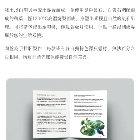
胚土以白陶與半瓷土混合而成，並使用釜戶長石、白雲石調配而
成的釉藥，經1230°C高溫燒製而成，形塑出素樸且自然的氣孔肌
理。可將茶包瀝出至陶盤，伴隨著歲月使用，一點一滴浸潤成專
屬於您的生活樣貌。
陶盤為手拉胚製作，每款皆有各自獨特色澤及態樣，無法百分之
百相同，購買前請先確保能接受自然差異。