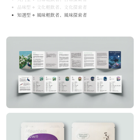
品味型 ⋄ 文化輕飲者、文化探索者
知選型 ⋄ 風味輕飲者、風味探索者