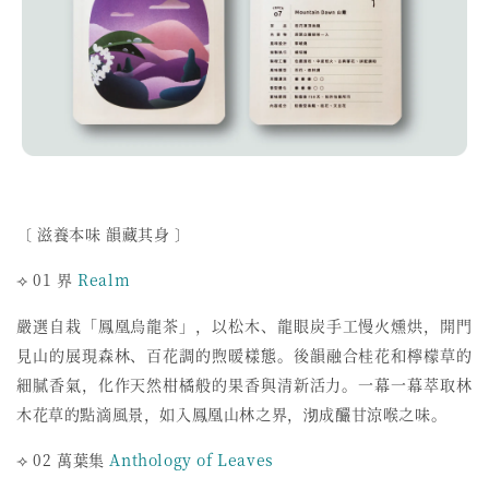
〔 滋養本味 韻藏其身 〕
⟢ 01 界
Realm
嚴選自栽「鳳凰烏龍茶」，以松木、龍眼炭手工慢火燻烘，
開門
見山的展現森林、百花調的煦暖樣態。
後韻融合桂花和檸檬草的
細膩香氣，
化作天然柑橘般的果香與清新活力。
一幕一幕萃取林
木花草的點滴風景，如入鳳凰山林之界，
沏成釅甘涼喉之味。
⟢ 02 萬葉集
Anthology of Leaves