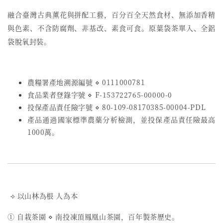
融合臺灣古典薰花與拼配工藝，
百分百全天然食材、無添加香精
與色素、不含防腐劑、非基改、素食可食。原葉袋茶單入、全鋁
袋脫氧封裝。
農糧署產地溯源編號 ⋄ 0111000781
食品業者登錄字號
⋄
F-153722765-00000-0
投保產品責任險字號
⋄
80-109-08170385-00004-PDL
產品通過國家標準農藥分析檢測，並投保產品責任險最高
1000萬。
⟢ 以山林為根 人為本
① 自栽茶園 ⋄ 南投凍頂鳳凰山茶園，百年製茶歷史。