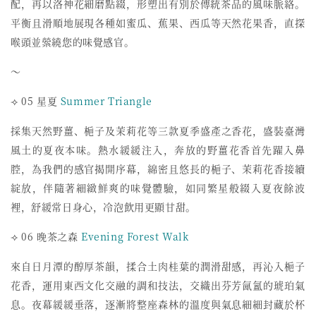
配，
再以洛神花細磨點綴，形塑出有別於傳統茶品的風味脈絡。
平衡且滑順地展現各種如蜜瓜、蕉果、西瓜等天然花果香，
直探
喉頭並縈繞您的味覺感官。
～
⟢ 05 星夏
Summer Triangle
採集天然野薑、梔子及茉莉花等三款夏季盛產之香花，
盛裝臺灣
風土的夏夜本味。熱水緩緩注入，
奔放的野薑花香首先躍入鼻
腔，為我們的感官揭開序幕，
綿密且悠長的梔子、茉莉花香接續
綻放，
伴隨著細緻鮮爽的味覺體驗，如同繁星般綴入夏夜餘波
裡，
舒緩常日身心，冷泡飲用更顯甘甜。
⟢ 06 晚茶之森
Evening Forest Walk
來自日月潭的醇厚茶韻，揉合土肉桂葉的潤滑甜感，
再沁入梔子
花香，運用東西文化交融的調和技法，
交織出芬芳氤氳的琥珀氣
息。夜幕緩緩垂落，
逐漸將整座森林的溫度與氣息細細封藏於杯