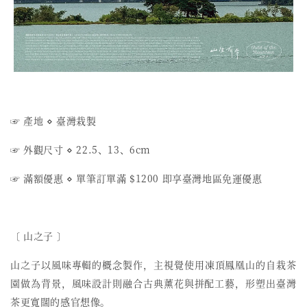
☞ 產地 ⋄ 臺灣栽製
☞ 外觀尺寸 ⋄ 22.5、13、6cm
☞ 滿額優惠 ⋄ 單筆訂單滿 $1200 即享臺灣地區免運優惠
〔 山之子 〕
山之子以風味專輯的概念製作，
主視覺使用凍頂鳳凰山的自栽茶
園做為背景，
風味設計則融合古典薰花與拼配工藝，
形塑出臺灣
茶更寬闊的感官想像。