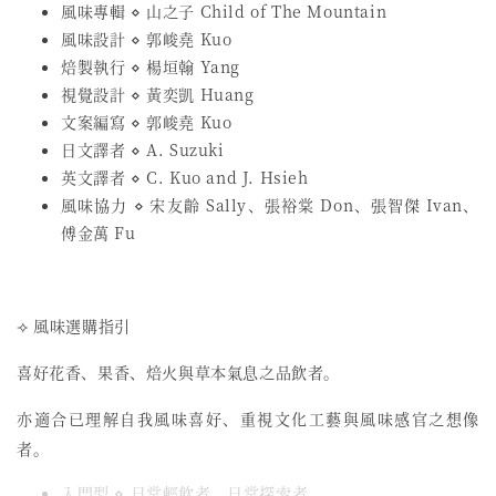
風味專輯 ⋄ 山之子 Child of The Mountain
風味設計 ⋄ 郭峻堯 Kuo
焙製執行 ⋄ 楊垣翰 Yang
視覺設計 ⋄ 黃奕凱 Huang
文案編寫 ⋄ 郭峻堯 Kuo
日文譯者 ⋄ A. Suzuki
英文譯者 ⋄ C. Kuo and J. Hsieh
風味協力 ⋄ 宋友齡 Sally、張裕棠 Don、張智傑 Ivan、
傅金萬 Fu
⟢ 風味選購指引
喜好花香、果香、焙火與草本氣息之品飲者。
亦適合已理解自我風味喜好、重視文化工藝與風味感官之想像
者。
入門型 ⋄ 日常輕飲者、日常探索者