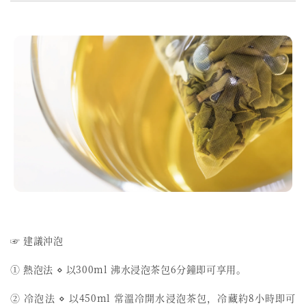
☞ 建議沖泡
① 熱泡法 ⋄ 以300ml 沸水浸泡茶包6分鐘即可享用。
② 冷泡法 ⋄ 以450ml 常溫冷開水浸泡茶包，冷藏約8小時即可