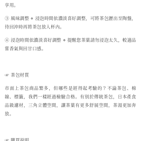
享用。
③ 風味調整 ⋄ 浸泡時間依濃淡喜好調整，可將茶包瀝出至陶盤，
待回沖時再將茶包放入杯內。
④
浸泡時間依濃淡喜好調整
⋄
提醒您茶葉請勿浸泡太久，較適品
嘗香氣與回甘口感。
☞ 茶包材質
市面上茶包商品繁多，但哪些是經得起考驗的？不論茶包、棉
線、標籤，我們一樣經過檢驗合格。有別於傳統茶包，日本產食
品級濾材，三角立體空間，讓茶葉有更多舒展空間，茶湯更加奔
放。
☞ 購買說明