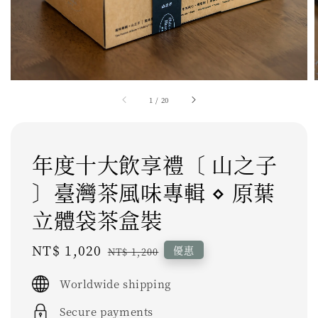
1
/
20
年度十大飲享禮〔 山之子
〕臺灣茶風味專輯 ⋄ 原葉
立體袋茶盒裝
Sale
NT$ 1,020
Regular
優惠
NT$ 1,200
price
price
Worldwide shipping
Secure payments