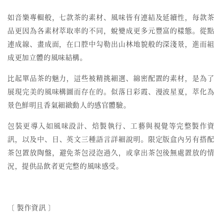
如音樂專輯般，七款茶的素材、風味皆有連結及延續性，
每款茶
品更因為各素材萃取率的不同，蛻變成更多元豐富的樣態。
從點
連成線、畫成面，在口腔中勾勒出山林地貌般的深淺景，
進而組
成更加立體的風味結構。
比起單品茶的魅力，這些被精挑細選、綿密配置的素材，
是為了
展現完美的風味構圖而存在的。似落日彩霞、漫波星夏，
萃化為
景色鮮明且香氣細緻動人的感官體驗。
包裝更導入如風味設計、焙製執行、工藝與視覺等完整製作資
訊，
以及中、日、英文三種語言詳細說明。限定版盒內另有搭配
茶包置放陶盤，
避免茶包浸泡過久，或拿出茶包後無處置放的情
況，
提供品飲者更完整的風味感受。
〔 製作資訊 〕