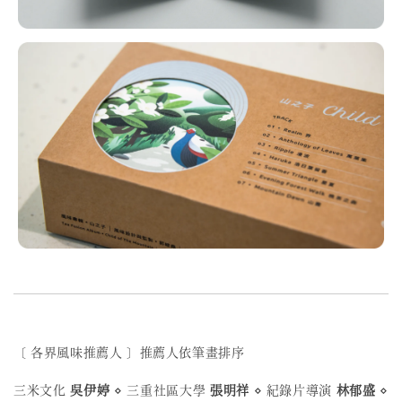
〔 各界風味推薦人 〕推薦人依筆畫排序
三米文化
吳伊婷
⋄ 三重社區大學
張明祥
⋄ 紀錄片導演
林郁盛
⋄