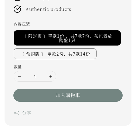
Authentic products
內容包裝
〔 限定版 〕單款1份 、共7款7份、茶包置放
陶盤1只
〔 常規版 〕 單款2份、共7款14份
數量
加入購物車
分享