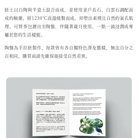
胚土以白陶與半瓷土混合而成，並使用釜戶長石、白雲石調配而
成的釉藥，經1230°C高溫燒製而成，形塑出素樸且自然的氣孔肌
理。可將茶包瀝出至陶盤，伴隨著歲月使用，一點一滴浸潤成專
屬於您的生活樣貌。
陶盤為手拉胚製作，每款皆有各自獨特色澤及態樣，無法百分之
百相同，購買前請先確保能接受自然差異。