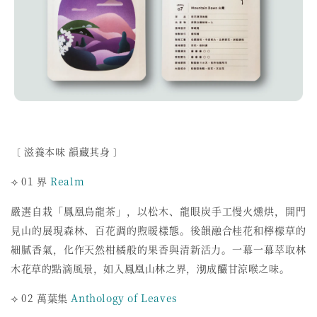
〔 滋養本味 韻藏其身 〕
⟢ 01 界
Realm
嚴選自栽「鳳凰烏龍茶」，以松木、龍眼炭手工慢火燻烘，
開門
見山的展現森林、百花調的煦暖樣態。
後韻融合桂花和檸檬草的
細膩香氣，
化作天然柑橘般的果香與清新活力。
一幕一幕萃取林
木花草的點滴風景，如入鳳凰山林之界，
沏成釅甘涼喉之味。
⟢ 02 萬葉集
Anthology of Leaves