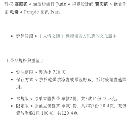
菸花
高振御
⋄ 海珈琲商行
Jude
⋄ 視覺設計師
黃奕凱
⋄ 飲食作
家
毛奇
⋄ Ponpie 澎派
Ivan
延伸閱讀 ⋄
〔 人情之碗 〕橋接東西方思想的文化讀本
〔 茶品規格與重量 〕
賞味期限 ⋄ 製造後 730 天
保存方式 ⋄ 放於乾燥陰涼處或常溫貯藏，拆封後請盡速飲
用。
常規版 ⋄ 原葉立體袋茶 單款2份、共7款14份 40.8克。
限定版 ⋄ 原葉立體袋茶 單款1份、共7款7份 20.4克、茶包
置放陶盤1只 100克、共120.4克。