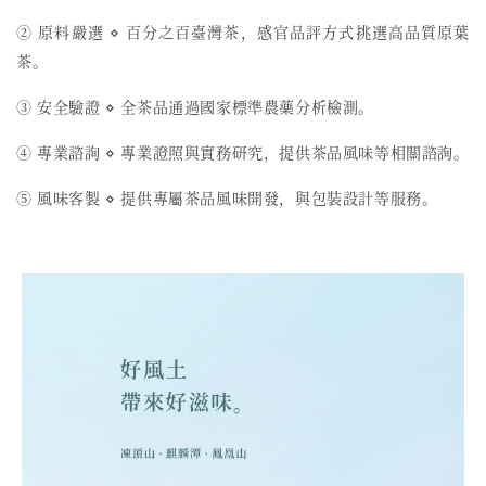
② 原料嚴選 ⋄ 百分之百臺灣茶，感官品評方式挑選高品質原葉
茶。
③ 安全驗證 ⋄ 全茶品通過國家標準農藥分析檢測。
④ 專業諮詢 ⋄ 專業證照與實務研究，提供茶品風味等相關諮詢。
⑤ 風味客製 ⋄ 提供專屬茶品風味開發，與包裝設計等服務。