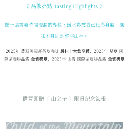
《 品飲亮點
》
Tasting Highlights
像一張需要時間浸潤的專輯，露水彩霞皆已化為身軀，
風
味本身即是整座山林。
2025年 農糧署國產茶及咖啡
最佳十大飲享禮
、2025年 星夏
國
際茶咖啡品鑑
金質獎章
、2023年 山霞
國際茶咖啡品鑑
金質獎章
購買即贈〔 山之子 〕限量紀念海報