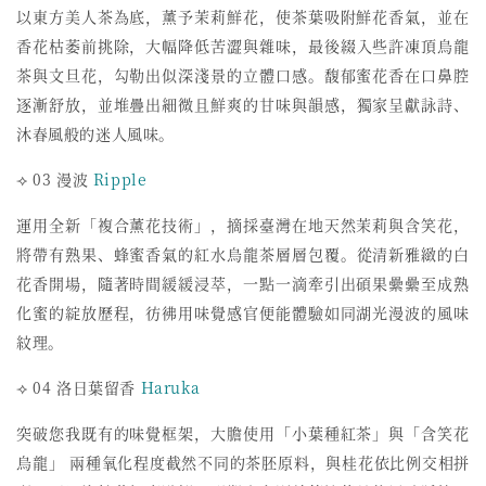
以東方美人茶為底，薰予茉莉鮮花，使茶葉吸附鮮花香氣，
並在
香花枯萎前挑除，大幅降低苦澀與雜味，
最後綴入些許凍頂烏龍
茶與文旦花，勾勒出似深淺景的立體口感。
馥郁蜜花香在口鼻腔
逐漸舒放，並堆疊出細微且鮮爽的甘味與韻感，
獨家呈獻詠詩、
沐春風般的迷人風味。
⟢ 03 漫波
Ripple
運用全新「複合薰花技術」，摘採臺灣在地天然茉莉與含笑花，
將帶有熟果、蜂蜜香氣的紅水烏龍茶層層包覆。
從清新雅緻的白
花香開場，隨著時間緩緩浸萃，
一點一滴牽引出碩果纍纍至成熟
化蜜的綻放歷程，
彷彿用味覺感官便能體驗如同湖光漫波的風味
紋理。
⟢ 04 洛日葉留香
Haruka
突破您我既有的味覺框架，大膽使用「小葉種紅茶」與「
含笑花
烏龍」 兩種氧化程度截然不同的茶胚原料，與桂花依比例交相拼