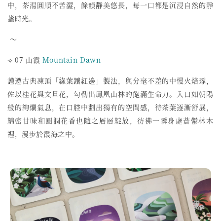
中，茶湯圓順不苦澀，
餘韻靜美悠長，每一口都是沉浸自然的靜
謐時光。
～
⟢ 07 山霞
Mountain Dawn
謹遵古典凍頂「綠葉鑲紅邊」製法，與分毫不差的中慢火焙琢，
佐以桂花與文旦花，勾勒出鳳凰山林的飽滿生命力。
入口如朝陽
般的絢爛氣息，在口腔中劃出獨有的空間感，
待茶葉逐漸舒展，
綿密甘味和圓潤花香也隨之層層綻放，
彷彿一瞬身處蒼鬱林木
裡，漫步於霞海之中。