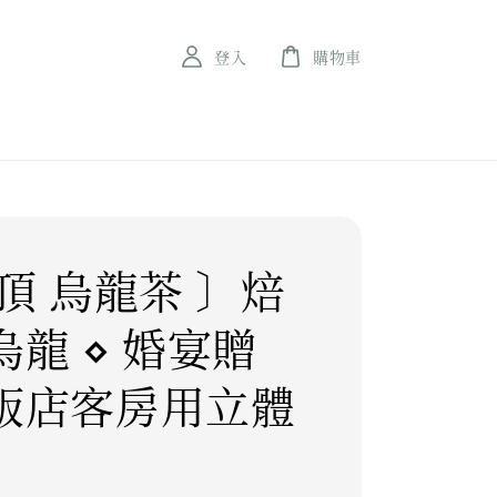
登入
購物車
頂 烏龍茶 〕焙
烏龍 ⋄ 婚宴贈
飯店客房用立體