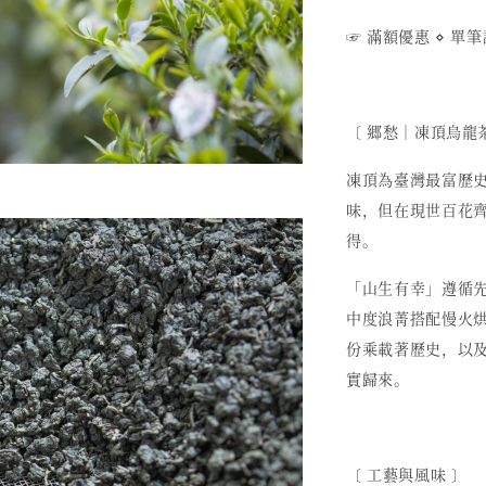
☞ 滿額優惠
⋄ 單筆
〔 郷愁︱凍頂烏龍
凍頂為臺灣最富歷
味，但在現世百花
得。
「山生有幸」遵循
中度浪菁搭配慢火
份乘載著歷史，以
實歸來。
〔 工藝與風味 〕