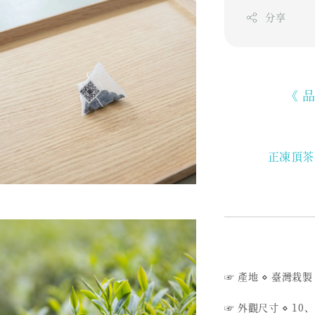
分享
《 
正凍頂茶
☞ 產地
⋄ 臺
灣栽製
☞ 外觀尺寸
⋄
10、