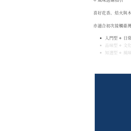
喜好花香、焙火與
亦適合初次接觸臺
入門型 ⋄ 
品味型 ⋄ 
知選型 ⋄ 