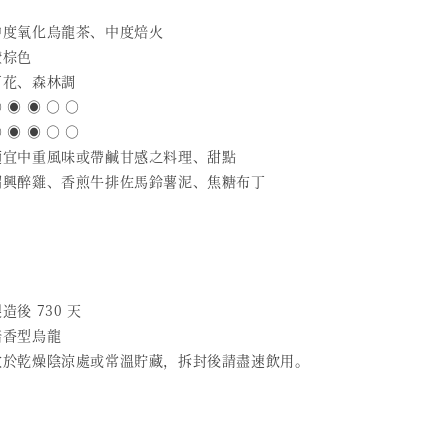
 中度氧化烏龍茶、中度焙火
橙棕色
百花、森林調
 ◉ ◉ ○ ○
 ◉ ◉ ○ ○
 適宜中重風味或帶鹹甘感之料理、甜點
 紹興醉雞、香煎牛排佐馬鈴薯泥、焦糖布丁
造後 730 天
焙香型烏龍
 放於乾燥陰涼處或常溫貯藏，拆封後請盡速飲用。