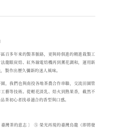
〕
茶區百多年來的製茶脈絡，更與時俱進的精進栽製工
古法龍眼炭焙、紅外線電焙機再到薰花調和，運用新
法，製作出歷久彌新的迷人風味。
茶園，我們也與南投各地茶農合作串聯，交流田園管
作工藝等技術。從輕花淡乳、焙火到熟果香，截然不
合品茶初心者找尋適合的香型與口感。
〔 臺灣茶的意志 〕 ⑤ 榮光再現的臺灣烏龍（即將發