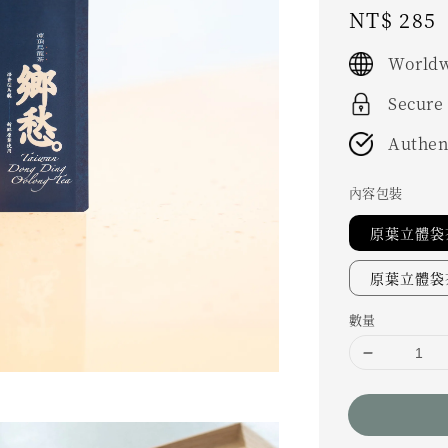
Regular
NT$ 285
price
Worldw
Secure
Authen
內容包裝
原葉立體袋茶
原葉立體袋茶
數量