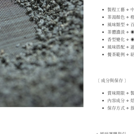
製程工藝 ⋄
茶湯顏色 ⋄ 
風味類型 ⋄ 
茶體濃淡 ⋄ ◉
香型變化 ⋄ ◉
風味搭配 ⋄
餐茶範例 ⋄
〔 成分與保存 〕
賞味期限 ⋄ 製
內容成分 ⋄ 
保存方式 ⋄
⟢ 風味選購指引