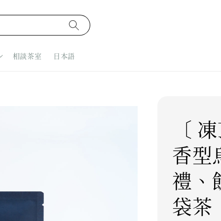
相談茶室
日本語
〔 凍
香型
禮、
袋茶