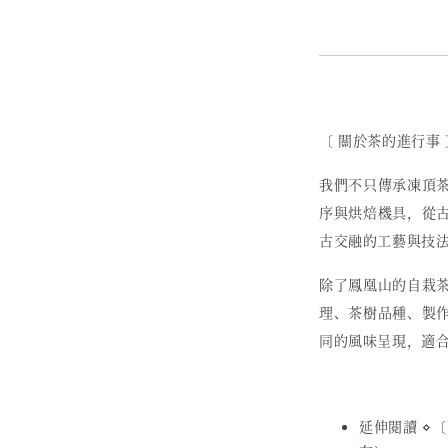
〔 關於茶的進行事 
我們不只傳承凍頂
序與烘焙機具，從
古交融的工藝與技
除了鳳凰山的自栽
理、茶樹品種、製
同的風味呈現，適
延伸閱讀 ⋄