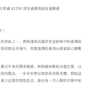
訂單滿 $1200 即享臺灣地區免運優惠
茶 〕
史的茶區之一，傳統凍頂烏龍茶更是經典中的臺灣滋
齊放的飲品市場中，厚實溫潤的凍頂山頭氣卻已顯難
先輩百年來的製茶脈絡，斟酌摘採軟枝烏龍芯葉，以
烘焙的製法，一步步形塑出敦厚焙香與茶體。期盼這
及風土記憶的悠悠思念，能在每一次入喉的甘韻中如