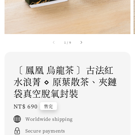
1
/
9
〔 鳳凰 烏龍茶 〕古法紅
水浪菁 ⋄ 原葉散茶、夾鏈
袋真空脫氧封裝
Regular
NT$ 690
售完
price
Worldwide shipping
Secure payments