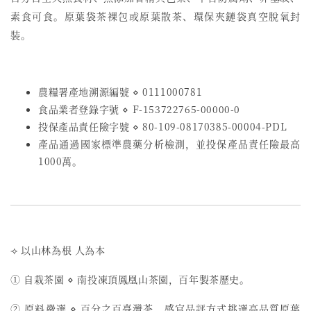
素食可食。原葉袋茶裸包或原葉散茶、環保夾鏈袋真空脫氧封
裝。
農糧署產地溯源編號 ⋄ 0111000781
食品業者登錄字號
⋄
F-153722765-00000-0
投保產品責任險字號
⋄
80-109-08170385-00004-PDL
產品通過國家標準農藥分析檢測，並投保產品責任險最高
1000萬。
⟢ 以山林為根 人為本
① 自栽茶園 ⋄ 南投凍頂鳳凰山茶園，百年製茶歷史。
② 原料嚴選 ⋄ 百分之百臺灣茶，感官品評方式挑選高品質原葉