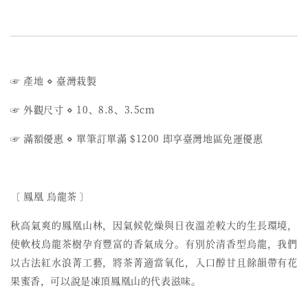
☞ 產地
⋄
臺灣栽製
☞ 外觀尺寸
⋄
10、8.8、3.5cm
☞ 滿額優惠
⋄
單筆訂單滿 $1200 即享臺灣地區免運優惠
〔 鳳凰 烏龍茶 〕
秋高氣爽的鳳凰山林，因氣候乾燥與日夜溫差較大的生長環境，
使軟枝烏龍茶樹孕育豐富的香氣成分。有別於清香型烏龍，我們
以古法紅水浪菁工藝，將茶菁適當氧化，入口醇甘且餘韻帶有花
果蜜香，可以說是凍頂鳳凰山的代表滋味。