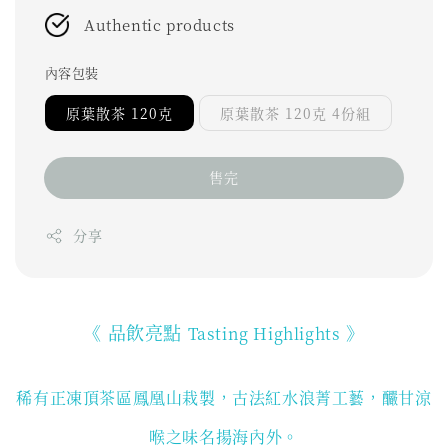
Authentic products
內容包裝
原葉散茶 120克
原葉散茶 120克 4份組
售完
分享
《 品飲亮點
》
Tasting Highlights
稀有正凍頂茶區鳳凰山栽製，古法紅水浪菁工藝，釅甘涼
喉之味
名
揚海內外。