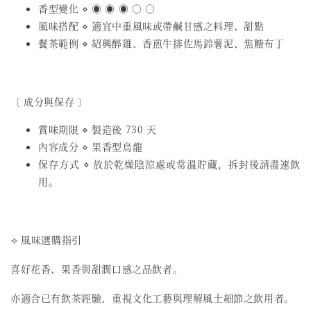
香型變化 ⋄ ◉ ◉ ◉ ○ ○
風味搭配 ⋄ 適宜中重風味或帶鹹甘感之料理、甜點
餐茶範例 ⋄ 紹興醉雞、香煎牛排佐馬鈴薯泥、焦糖布丁
〔 成分與保存 〕
賞味期限 ⋄ 製造後 730 天
內容成分 ⋄ 果香型烏龍
保存方式 ⋄ 放於乾燥陰涼處或常溫貯藏，拆封後請盡速飲
用。
⟢ 風味選購指引
喜好花香、果香與甜潤口感之品飲者。
亦適合已有飲茶經驗、重視文化工藝與理解風土細節之飲用者。