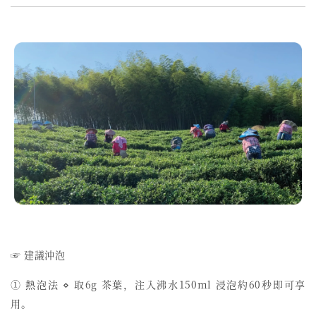
☞ 建議沖泡
① 熱泡法 ⋄ 取6g 茶葉，注入沸水150ml 浸泡約60秒即可享
用。