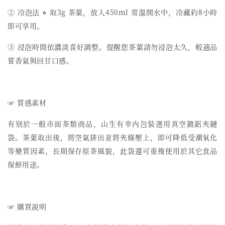
② 冷泡法 ⋄ 取3g 茶葉，放入450ml 常溫開水中，冷藏約8小時
即可享用。
③ 浸泡時間依濃淡喜好調整。提醒您茶葉請勿浸泡太久，較適品
嘗香氣與回甘口感。
☞ 質感素材
有別於一般市面茶類商品，山生有幸內包裝選用真空鍍鋁夾鏈
袋。茶葉取出後，將空氣排出並將夾條壓上，即可降低受潮氧化
等變質因素，長期保存原茶風貌，此袋還可重複使用於其它食品
保鮮用途。
☞ 購買說明