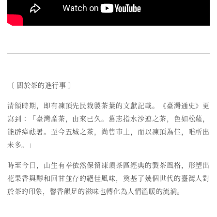
〔 關於茶的進行事 〕
清領時期，即有凍頂先民栽製茶葉的文獻記載。《臺灣通史》更
寫到：「臺灣產茶，由來已久。舊志指水沙連之茶，色如松蘿，
能辟瘴祛暑。至今五城之茶，尚售市上，而以凍頂為佳，唯所出
未多。」
時至今日，
山生有幸依然保留
凍頂茶區經典的
製茶
風格
，形塑出
花果香與醇和回甘並存的絕佳風味，奠基了幾個世代的臺灣人對
於茶的印象，馨香韻足的滋味也轉化為人情溫暖的流淌。