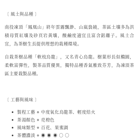
〔 風土與品種 〕
南投凍頂「鳳凰山」終年雲霧飄渺、山嵐裊繞，茶區土壤多為洪
積母質紅壤及砂頁岩黃壤，酸鹼度適宜且富含鋁離子。風土合
宜，為茶樹生長提供理想的栽種環境。
自栽茶樹品種「軟枝烏龍」，又名青心烏龍。樹葉形長似橢圓，
柔軟富彈性，製茶品質優異，獨特品種香氣雅致芬芳，為凍頂茶
區主要栽製品種。
〔 工藝與風味 〕
製程工藝 ⋄ 中度氧化烏龍茶、輕度焙火
茶湯顏色 ⋄ 亮橙色
風味類型 ⋄ 百花、果蜜調
茶體濃淡 ⋄ ◉ ◉ ◉ ○ ○